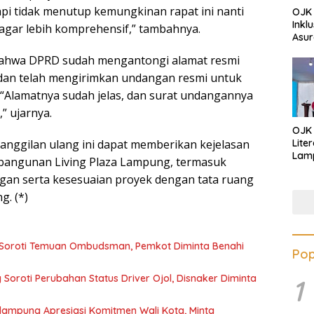
api tidak menutup kemungkinan rapat ini nanti
OJK 
Inkl
i agar lebih komprehensif,” tambahnya.
Asur
ahwa DPRD sudah mengantongi alamat resmi
an telah mengirimkan undangan resmi untuk
 “Alamatnya sudah jelas, dan surat undangannya
” ujarnya.
OJK
nggilan ulang ini dapat memberikan kejelasan
Lite
Lamp
mbangunan Living Plaza Lampung, termasuk
Eduk
gan serta kesesuaian proyek dengan tata ruang
Lawa
Inves
. (*)
oroti Temuan Ombudsman, Pemkot Diminta Benahi
Pop
oroti Perubahan Status Driver Ojol, Disnaker Diminta
1
lampung Apresiasi Komitmen Wali Kota, Minta