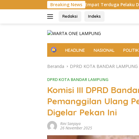
Langsung
 Tengah, Empat Terduga Pelaku Diamankan
Breaking News
Pemprov L
ke
konten
Redaksi
Indeks
H
HEADLINE
NASIONAL
POLITIK
o
m
Beranda
DPRD KOTA BANDAR LAMPUNG
e
DPRD KOTA BANDAR LAMPUNG
Komisi III DPRD Band
Pemanggilan Ulang P
Digelar Pekan Ini
Rini Sanjaya
26 November 2025