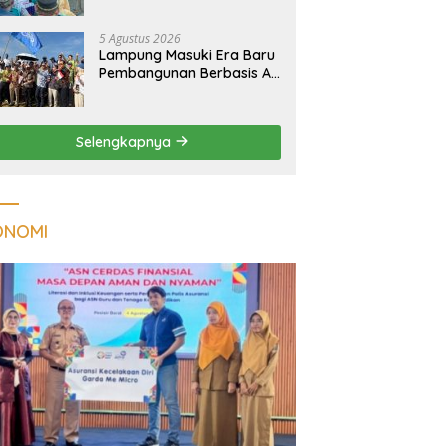
Kualitas Hunian Warga
dan Serap Aspirasi
5 Agustus 2026
Masyarakat
Lampung Masuki Era Baru
Pembangunan Berbasis AI,
Satelit Hiperspektral
Lampung-1 Resmi
Mengorbit
Selengkapnya
ONOMI