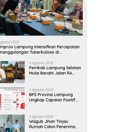
Agustus 2026
mprov Lampung Intensifkan Percepatan
nanggulangan Tuberkulosis di
anggamus
6 Agustus 2026
Pemkab Lampung Selatan
Mulai Benahi Jalan RA
Basyid, Ruas Strategis Jati
Agung Segera Dipoles
Demi Keselamatan
5 Agustus 2026
Pengguna Jalan
BPS Provinsi Lampung
Ungkap Capaian Positif
Lampung: Kemiskinan
Turun, Inflasi Terkendali,
Ekonomi Terus Tumbuh
5 Agustus 2026
Wagub Jihan Tinjau
Rumah Calon Penerima
BSPS, Dorong Peningkatan