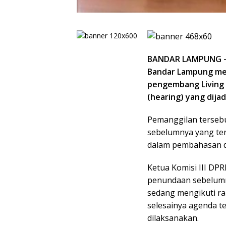
BANDAR LAMPUNG — 
Bandar Lampung me
pengembang Living 
(hearing) yang dija
Pemanggilan tersebu
sebelumnya yang te
dalam pembahasan d
Ketua Komisi III D
penundaan sebelumny
sedang mengikuti r
selesainya agenda t
dilaksanakan.