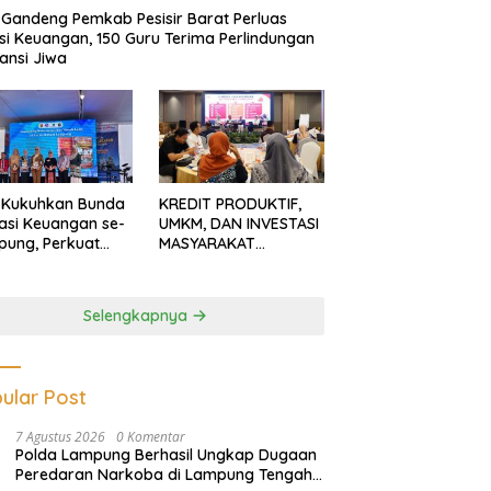
Gandeng Pemkab Pesisir Barat Perluas
usi Keuangan, 150 Guru Terima Perlindungan
ansi Jiwa
 Kukuhkan Bunda
KREDIT PRODUKTIF,
rasi Keuangan se-
UMKM, DAN INVESTASI
ung, Perkuat
MASYARAKAT
asi Masyarakat
LAMPUNG TERUS
n Pinjol dan
MENGUAT
tasi Ilegal
Selengkapnya
ular Post
7 Agustus 2026
0 Komentar
Polda Lampung Berhasil Ungkap Dugaan
Peredaran Narkoba di Lampung Tengah,