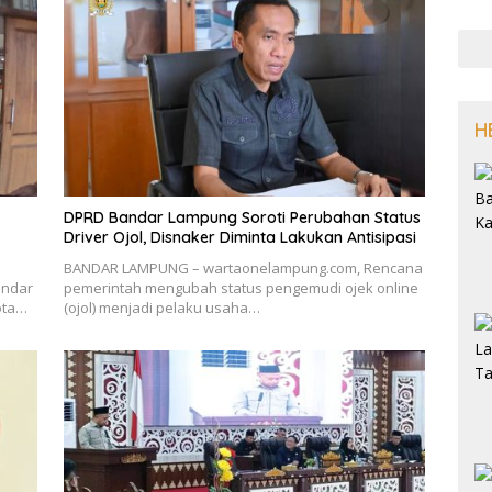
H
DPRD Bandar Lampung Soroti Perubahan Status
Driver Ojol, Disnaker Diminta Lakukan Antisipasi
BANDAR LAMPUNG – wartaonelampung.com, Rencana
andar
pemerintah mengubah status pengemudi ojek online
ota…
(ojol) menjadi pelaku usaha…