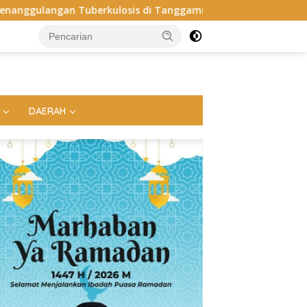
 di Tanggamus
Apel Perdana: Kapolres Way Kanan Tekank
DAERAH