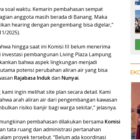
nya soal waktu. Kemarin pembahasan sempat
agian anggota masih berada di Banang. Maka
tikan hearing dengan pengembang bisa digelar,”
11/2025).
wa hingga saat ini Komisi III belum menerima
ilai investasi pembangunan Living Plaza Lampung.
ankan bahwa aspek lingkungan menjadi
rutama potensi perubahan aliran air yang bisa
EK
wasan
Rajabasa Induk
dan
Nunyai
.
kami ingin melihat site plan secara detail. Kami
ahwa arah aliran air dari pengembangan kawasan
bulkan risiko banjir bagi warga sekitar,” jelasnya.
emungkinan pembahasan dilakukan bersama
Komisi
an tata ruang dan administrasi pertanahan
alam proyek tersebut. “Belum ada koordinasi