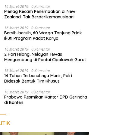
Empat Terduga Pelaku Diamankan
16 Maret 2019
0 Komentar
Menag Kecam Penembakan di New
Zealand: Tak Berperikemanusiaan!
16 Maret 2019
0 Komentar
Bersih-bersih, 60 Warga Tanjung Priok
Ikuti Program Padat Karya
16 Maret 2019
0 Komentar
2 Hari Hilang, Nelayan Tewas
Mengambang di Pantai Cipalawah Garut
16 Maret 2019
0 Komentar
14 Tahun Terbunuhnya Munir, Polri
Didesak Bentuk Tim Khusus
16 Maret 2019
0 Komentar
Prabowo Resmikan Kantor DPD Gerindra
di Banten
ITIK