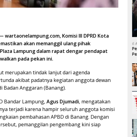
wartaonelampung.com, Komisi III DPRD Kota
mastikan akan memanggil ulang pihak
6 
Pe
Plaza Lampung dalam rapat dengar pendapat
Pe
dwalkan pada pekan ini.
T
t merupakan tindak lanjut dari agenda
rtunda akibat padatnya kegiatan anggota dewan
i Badan Anggaran (Banang).
PRD Bandar Lampung,
Agus Djumadi
, mengatakan
a terjadi karena hampir seluruh anggota komisi
angkaian pembahasan APBD di Banang. Dengan
ersebut, pemanggilan pengembang kini siap