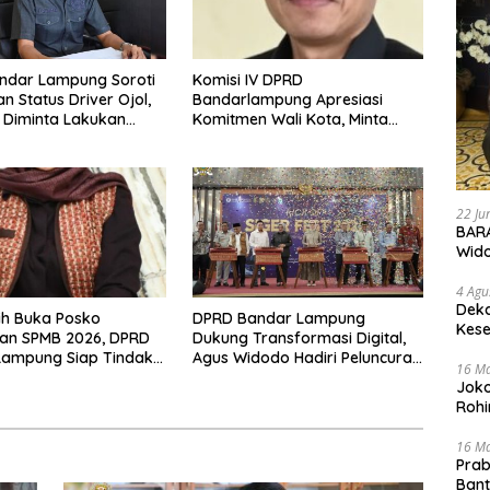
Komisi IV DPRD
ndar Lampung Soroti
Bandarlampung Apresiasi
n Status Driver Ojol,
Komitmen Wali Kota, Minta
 Diminta Lakukan
Penempatan Siswa SPMB
i
Dilakukan Secara Terbuka
22 Ju
BARA
Wid
4 Agu
Deka
sih Buka Posko
DPRD Bandar Lampung
Kese
an SPMB 2026, DPRD
Dukung Transformasi Digital,
Lampung Siap Tindak
Agus Widodo Hadiri Peluncuran
16 M
Kecurangan
QRIS TAP dan Kick-Off SIGER
Joko
FEST 2026
Rohi
16 M
Prab
Ban