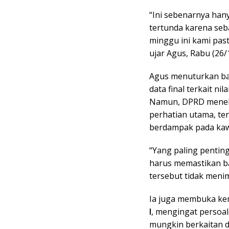
“Ini sebenarnya ha
tertunda karena seb
minggu ini kami pas
ujar Agus, Rabu (26/
Agus menuturkan bah
data final terkait n
Namun, DPRD menek
perhatian utama, te
berdampak pada ka
“Yang paling penting 
harus memastikan b
tersebut tidak menim
Ia juga membuka k
I
, mengingat persoal
mungkin berkaitan d