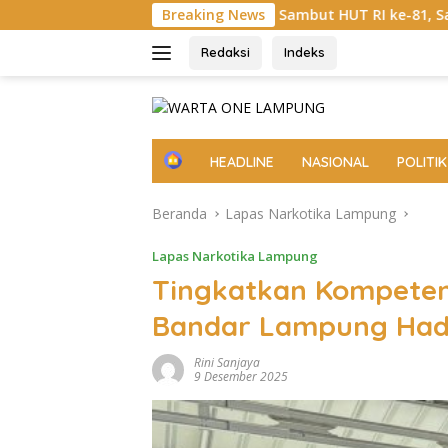
Langsung
ksi Sosial Sambut HUT RI ke-81, Satlantas Polres Way Kanan B
Breaking News
ke
konten
Redaksi
Indeks
H
HEADLINE
NASIONAL
POLITIK
o
m
Beranda
Lapas Narkotika Lampung
e
Lapas Narkotika Lampung
Tingkatkan Kompetens
Bandar Lampung Hadi
Rini Sanjaya
9 Desember 2025