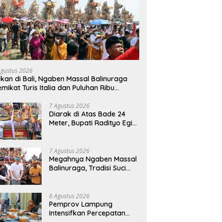
Agustus 2026
kan di Bali, Ngaben Massal Balinuraga
mikat Turis Italia dan Puluhan Ribu
ngunjung
7 Agustus 2026
Diarak di Atas Bade 24
Meter, Bupati Radityo Egi
Bawa Mimpi Besar
Balinuraga Jadi
‘Penglipuran’ Kedua pada
7 Agustus 2026
2027
Megahnya Ngaben Massal
Balinuraga, Tradisi Suci
Terbesar di Indonesia
yang Menghidupkan Desa
dan Merekatkan Ikatan
6 Agustus 2026
Keluarga
Pemprov Lampung
Intensifkan Percepatan
Penanggulangan