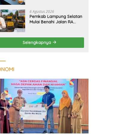
Tuberkulosis di
Tanggamus
6 Agustus 2026
Pemkab Lampung Selatan
Mulai Benahi Jalan RA
Basyid, Ruas Strategis Jati
Agung Segera Dipoles
Demi Keselamatan
Selengkapnya
Pengguna Jalan
ONOMI