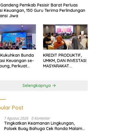
Gandeng Pemkab Pesisir Barat Perluas
usi Keuangan, 150 Guru Terima Perlindungan
ansi Jiwa
 Kukuhkan Bunda
KREDIT PRODUKTIF,
rasi Keuangan se-
UMKM, DAN INVESTASI
ung, Perkuat
MASYARAKAT
asi Masyarakat
LAMPUNG TERUS
n Pinjol dan
MENGUAT
tasi Ilegal
Selengkapnya
ular Post
7 Agustus 2026
0 Komentar
Tingkatkan Keamanan Lingkungan,
Polsek Buay Bahuga Cek Ronda Malam