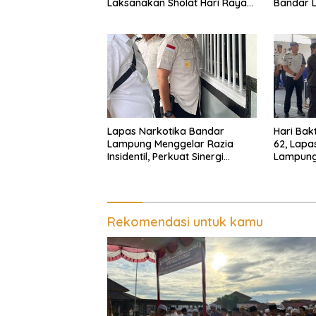
Laksanakan Sholat Hari Raya
Bandar 
Idul Adha dan Sembelih 10
Ikrar Pe
Hewan Kurban
dari Hali
Lapas Narkotika Bandar
Hari Bak
Lampung Menggelar Razia
62, Lapa
Insidentil, Perkuat Sinergi
Lampung
dengan Dit Krimum Polda
Kemandi
Lampung
Rekomendasi untuk kamu