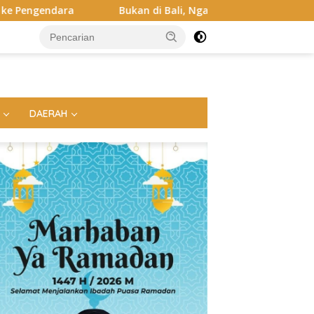
 di Bali, Ngaben Massal Balinuraga Memikat Turis Italia dan P
DAERAH