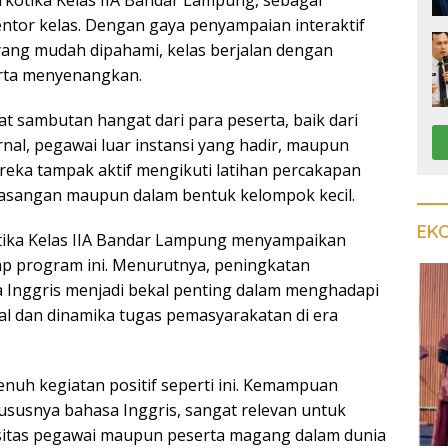
kotika Kelas IIA Bandar Lampung, sebagai
tor kelas. Dengan gaya penyampaian interaktif
yang mudah dipahami, kelas berjalan dengan
erta menyenangkan.
t sambutan hangat dari para peserta, baik dari
rnal, pegawai luar instansi yang hadir, maupun
eka tampak aktif mengikuti latihan percakapan
pasangan maupun dalam bentuk kelompok kecil.
EK
tika Kelas IIA Bandar Lampung menyampaikan
ap program ini. Menurutnya, peningkatan
 Inggris menjadi bekal penting dalam menghadapi
l dan dinamika tugas pemasyarakatan di era
uh kegiatan positif seperti ini. Kemampuan
ususnya bahasa Inggris, sangat relevan untuk
itas pegawai maupun peserta magang dalam dunia