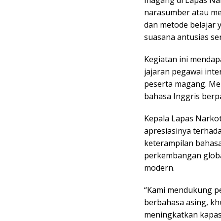
magang di Lapas Nar
narasumber atau men
dan metode belajar 
suasana antusias s
Kegiatan ini mendapa
jajaran pegawai inte
peserta magang. Mer
bahasa Inggris ber
Kepala Lapas Narko
apresiasinya terhad
keterampilan bahasa
perkembangan globa
modern.
“Kami mendukung pen
berbahasa asing, kh
meningkatkan kapas