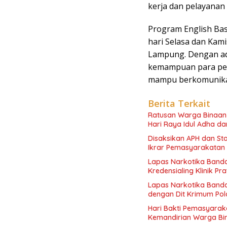
kerja dan pelayanan 
Program English Basi
hari Selasa dan Kami
Lampung. Dengan ad
kemampuan para pes
mampu berkomunikasi
Berita Terkait
Ratusan Warga Binaan Lapas 
Hari Raya Idul Adha d
Disaksikan APH dan S
Ikrar Pemasyarakatan B
Lapas Narkotika Band
Kredensialing Klinik P
Lapas Narkotika Bandar
dengan Dit Krimum Po
Hari Bakti Pemasyara
Kemandirian Warga Bi