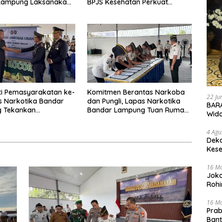
Lampung Laksanakan
BPJS Kesehatan Perkuat
masyarakatan Bersih
Kredensialing Klinik Pratama
nar
ti Pemasyarakatan ke-
Komitmen Berantas Narkoba
22 Ju
s Narkotika Bandar
dan Pungli, Lapas Narkotika
BARA
 Tekankan
Bandar Lampung Tuan Rumah
Wid
rian Warga Binaan
Apel Ikrar Bersih HALINAR
4 Agu
Deka
Kese
16 M
Joko
Rohi
16 M
Prab
Ban