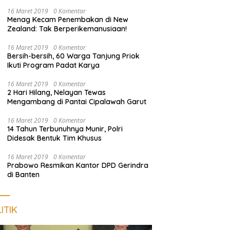
dan Sosialisasi Layanan 110
16 Maret 2019
0 Komentar
Menag Kecam Penembakan di New
Zealand: Tak Berperikemanusiaan!
16 Maret 2019
0 Komentar
Bersih-bersih, 60 Warga Tanjung Priok
Ikuti Program Padat Karya
16 Maret 2019
0 Komentar
2 Hari Hilang, Nelayan Tewas
Mengambang di Pantai Cipalawah Garut
16 Maret 2019
0 Komentar
14 Tahun Terbunuhnya Munir, Polri
Didesak Bentuk Tim Khusus
16 Maret 2019
0 Komentar
Prabowo Resmikan Kantor DPD Gerindra
di Banten
ITIK