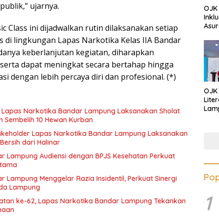
publik,” ujarnya.
OJK 
Inkl
Asur
c Class ini dijadwalkan rutin dilaksanakan setiap
s di lingkungan Lapas Narkotika Kelas IIA Bandar
anya keberlanjutan kegiatan, diharapkan
erta dapat meningkat secara bertahap hingga
 dengan lebih percaya diri dan profesional. (*)
OJK
Lite
Lamp
Narkotika Bandar Lampung Laksanakan Sholat
Eduk
an Sembelih 10 Hewan Kurban
Lawa
takeholder Lapas Narkotika Bandar Lampung Laksanakan
Inves
ersih dari Halinar
ar Lampung Audiensi dengan BPJS Kesehatan Perkuat
ratama
Pop
 Lampung Menggelar Razia Insidentil, Perkuat Sinergi
lda Lampung
1
katan ke-62, Lapas Narkotika Bandar Lampung Tekankan
naan