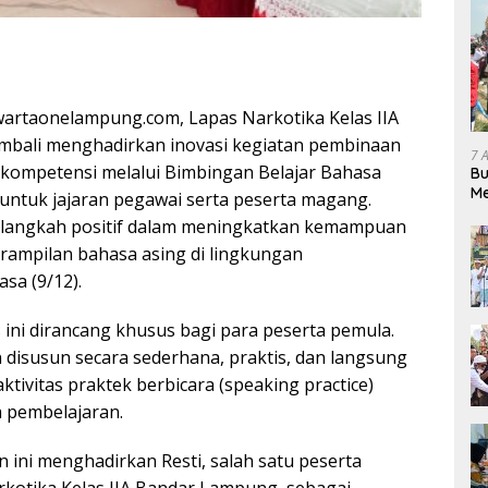
artaonelampung.com, Lapas Narkotika Kelas IIA
bali menghadirkan inovasi kegiatan pembinaan
7 
ompetensi melalui Bimbingan Belajar Bahasa
Bu
Me
 untuk jajaran pegawai serta peserta magang.
Pe
i langkah positif dalam meningkatkan kemampuan
rampilan bahasa asing di lingkungan
sa (9/12).
 ini dirancang khusus bagi para peserta pemula.
 disusun secara sederhana, praktis, dan langsung
aktivitas praktek berbicara (speaking practice)
 pembelajaran.
 ini menghadirkan Resti, salah satu peserta