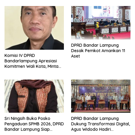
DPRD Bandar Lampung
Desak Pemkot Amankan 11
Komisi IV DPRD
Aset
Bandarlampung Apresiasi
Komitmen Wali Kota, Minta
Penempatan Siswa SPMB
Dilakukan Secara Terbuka
Sri Ningsih Buka Posko
DPRD Bandar Lampung
Pengaduan SPMB 2026, DPRD
Dukung Transformasi Digital,
Bandar Lampung Siap
Agus Widodo Hadiri
Tindak Dugaan Kecurangan
Peluncuran QRIS TAP dan