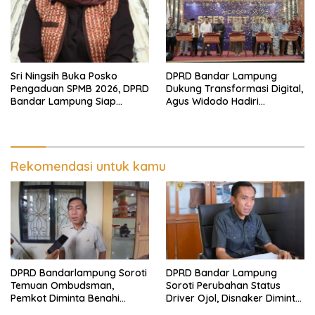
Sri Ningsih Buka Posko
DPRD Bandar Lampung
Pengaduan SPMB 2026, DPRD
Dukung Transformasi Digital,
Bandar Lampung Siap
Agus Widodo Hadiri
Tindak Dugaan Kecurangan
Peluncuran QRIS TAP dan
Kick-Off SIGER FEST 2026
Rekomendasi untuk kamu
DPRD Bandarlampung Soroti
DPRD Bandar Lampung
Temuan Ombudsman,
Soroti Perubahan Status
Pemkot Diminta Benahi
Driver Ojol, Disnaker Diminta
Pelaksanaan SPMB
Lakukan Antisipasi