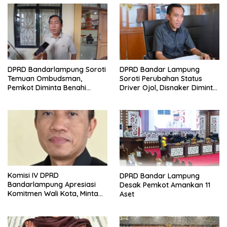
DPRD Bandarlampung Soroti
DPRD Bandar Lampung
Temuan Ombudsman,
Soroti Perubahan Status
Pemkot Diminta Benahi
Driver Ojol, Disnaker Diminta
Pelaksanaan SPMB
Lakukan Antisipasi
Komisi IV DPRD
DPRD Bandar Lampung
Bandarlampung Apresiasi
Desak Pemkot Amankan 11
Komitmen Wali Kota, Minta
Aset
Penempatan Siswa SPMB
Dilakukan Secara Terbuka