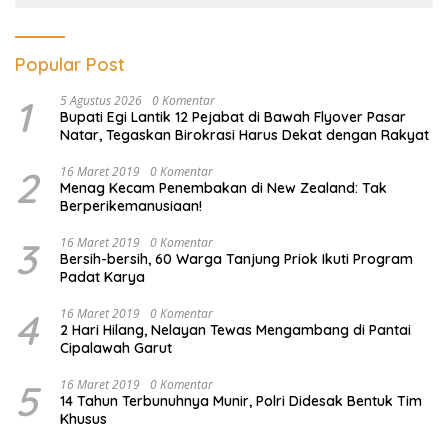
Popular Post
1
5 Agustus 2026
0 Komentar
Bupati Egi Lantik 12 Pejabat di Bawah Flyover Pasar
Natar, Tegaskan Birokrasi Harus Dekat dengan Rakyat
2
16 Maret 2019
0 Komentar
Menag Kecam Penembakan di New Zealand: Tak
Berperikemanusiaan!
3
16 Maret 2019
0 Komentar
Bersih-bersih, 60 Warga Tanjung Priok Ikuti Program
Padat Karya
4
16 Maret 2019
0 Komentar
2 Hari Hilang, Nelayan Tewas Mengambang di Pantai
Cipalawah Garut
5
16 Maret 2019
0 Komentar
14 Tahun Terbunuhnya Munir, Polri Didesak Bentuk Tim
Khusus