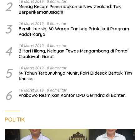
2
16 Maret 2019
0 Komentar
Menag Kecam Penembakan di New Zealand: Tak
Berperikemanusiaan!
3
16 Maret 2019
0 Komentar
Bersih-bersih, 60 Warga Tanjung Priok Ikuti Program
Padat Karya
4
16 Maret 2019
0 Komentar
2 Hari Hilang, Nelayan Tewas Mengambang di Pantai
Cipalawah Garut
5
16 Maret 2019
0 Komentar
14 Tahun Terbunuhnya Munir, Polri Didesak Bentuk Tim
Khusus
6
16 Maret 2019
0 Komentar
Prabowo Resmikan Kantor DPD Gerindra di Banten
POLITIK