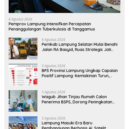
6 Agustus 2026
Pemprov Lampung Intensifkan Percepatan
Penanggulangan Tuberkulosis di Tanggamus
6 Agustus 2026
Pemkab Lampung Selatan Mulai Benahi
Jalan RA Basyid, Ruas Strategis Jati
Agung Segera Dipoles Demi
Keselamatan Pengguna Jalan
5 Agustus 2026
BPS Provinsi Lampung Ungkap Capaian
Positif Lampung: Kemiskinan Turun,
Inflasi Terkendali, Ekonomi Terus
Tumbuh
5 Agustus 2026
Wagub Jihan Tinjau Rumah Calon
Penerima BSPS, Dorong Peningkatan
Kualitas Hunian Warga dan Serap
Aspirasi Masyarakat
5 Agustus 2026
Lampung Masuki Era Baru
Pembangunan Berbasis AI, Satelit