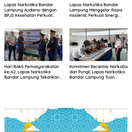
Lapas Narkotika Bandar
Lapas Narkotika Bandar
Lampung Audiensi dengan
Lampung Menggelar Razia
BPJS Kesehatan Perkuat
Insidentil, Perkuat Sinergi
Kredensialing Klinik Pratama
dengan Dit Krimum Polda
Lampung
Hari Bakti Pemasyarakatan
Komitmen Berantas Narkoba
ke-62, Lapas Narkotika
dan Pungli, Lapas Narkotika
Bandar Lampung Tekankan
Bandar Lampung Tuan
Kemandirian Warga Binaan
Rumah Apel Ikrar Bersih
HALINAR