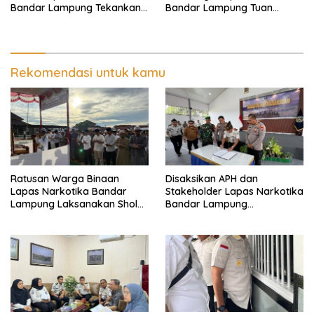
Bandar Lampung Tekankan
Bandar Lampung Tuan
Kemandirian Warga Binaan
Rumah Apel Ikrar Bersih
HALINAR
Rekomendasi untuk kamu
Ratusan Warga Binaan
Disaksikan APH dan
Lapas Narkotika Bandar
Stakeholder Lapas Narkotika
Lampung Laksanakan Sholat
Bandar Lampung
Hari Raya Idul Adha dan
Laksanakan Ikrar
Sembelih 10 Hewan Kurban
Pemasyarakatan Bersih dari
Halinar