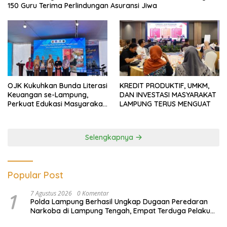
150 Guru Terima Perlindungan Asuransi Jiwa
OJK Kukuhkan Bunda Literasi
KREDIT PRODUKTIF, UMKM,
Keuangan se-Lampung,
DAN INVESTASI MASYARAKAT
Perkuat Edukasi Masyarakat
LAMPUNG TERUS MENGUAT
Lawan Pinjol dan Investasi
Ilegal
Selengkapnya
Popular Post
1
7 Agustus 2026
0 Komentar
Polda Lampung Berhasil Ungkap Dugaan Peredaran
Narkoba di Lampung Tengah, Empat Terduga Pelaku
Diamankan