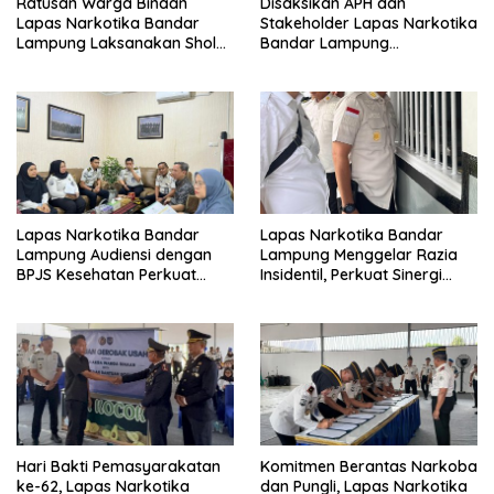
Ratusan Warga Binaan
Disaksikan APH dan
Lapas Narkotika Bandar
Stakeholder Lapas Narkotika
Lampung Laksanakan Sholat
Bandar Lampung
Hari Raya Idul Adha dan
Laksanakan Ikrar
Sembelih 10 Hewan Kurban
Pemasyarakatan Bersih dari
Halinar
Lapas Narkotika Bandar
Lapas Narkotika Bandar
Lampung Audiensi dengan
Lampung Menggelar Razia
BPJS Kesehatan Perkuat
Insidentil, Perkuat Sinergi
Kredensialing Klinik Pratama
dengan Dit Krimum Polda
Lampung
Hari Bakti Pemasyarakatan
Komitmen Berantas Narkoba
ke-62, Lapas Narkotika
dan Pungli, Lapas Narkotika