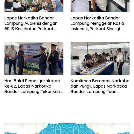
Lapas Narkotika Bandar
Lapas Narkotika Bandar
Lampung Audiensi dengan
Lampung Menggelar Razia
BPJS Kesehatan Perkuat
Insidentil, Perkuat Sinergi
Kredensialing Klinik Pratama
dengan Dit Krimum Polda
Lampung
Hari Bakti Pemasyarakatan
Komitmen Berantas Narkoba
ke-62, Lapas Narkotika
dan Pungli, Lapas Narkotika
Bandar Lampung Tekankan
Bandar Lampung Tuan
Kemandirian Warga Binaan
Rumah Apel Ikrar Bersih
HALINAR