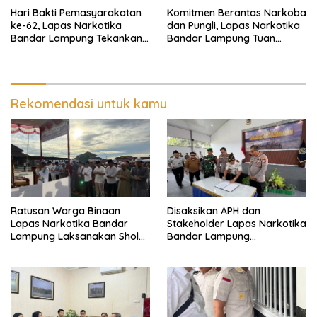
Hari Bakti Pemasyarakatan
Komitmen Berantas Narkoba
ke-62, Lapas Narkotika
dan Pungli, Lapas Narkotika
Bandar Lampung Tekankan
Bandar Lampung Tuan
Kemandirian Warga Binaan
Rumah Apel Ikrar Bersih
HALINAR
Rekomendasi untuk kamu
Ratusan Warga Binaan
Disaksikan APH dan
Lapas Narkotika Bandar
Stakeholder Lapas Narkotika
Lampung Laksanakan Sholat
Bandar Lampung
Hari Raya Idul Adha dan
Laksanakan Ikrar
Sembelih 10 Hewan Kurban
Pemasyarakatan Bersih dari
Halinar