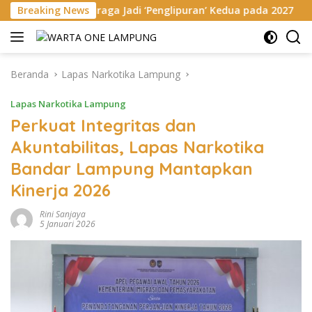
Langsung
raga Jadi ‘Penglipuran’ Kedua pada 2027
Breaking News
Megahnya Ngab
ke
konten
Beranda
Lapas Narkotika Lampung
Lapas Narkotika Lampung
Perkuat Integritas dan
Akuntabilitas, Lapas Narkotika
Bandar Lampung Mantapkan
Kinerja 2026
Rini Sanjaya
5 Januari 2026