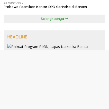
16 Maret 2019
Prabowo Resmikan Kantor DPD Gerindra di Banten
Selengkapnya
HEADLINE
8 Januari 2025
Perkuat Program P4GN, Lapas
Narkotika Bandar Lampung Terima
Audiensi dari BNN Kabupaten Lampung
Selatan
30 Desember 2024
193 Guru PAI Profesional Kota Bandar
Lampung Dikukuhkan Dalam Yudisium
PPG Tahun 2024