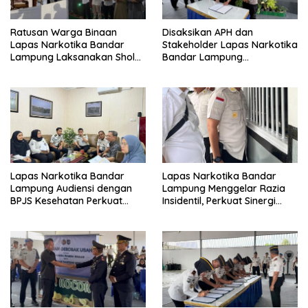
Ratusan Warga Binaan
Disaksikan APH dan
Lapas Narkotika Bandar
Stakeholder Lapas Narkotika
Lampung Laksanakan Sholat
Bandar Lampung
Hari Raya Idul Adha dan
Laksanakan Ikrar
Sembelih 10 Hewan Kurban
Pemasyarakatan Bersih dari
Halinar
Lapas Narkotika Bandar
Lapas Narkotika Bandar
Lampung Audiensi dengan
Lampung Menggelar Razia
BPJS Kesehatan Perkuat
Insidentil, Perkuat Sinergi
Kredensialing Klinik Pratama
dengan Dit Krimum Polda
Lampung