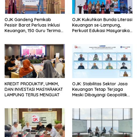
OJK Gandeng Pemkab
OJK Kukuhkan Bunda Literasi
Pesisir Barat Perluas Inklusi
Keuangan se-Lampung,
Keuangan, 150 Guru Terima
Perkuat Edukasi Masyarakat
Perlindungan Asuransi Jiwa
Lawan Pinjol dan Investasi
Ilegal
KREDIT PRODUKTIF, UMKM,
OJK: Stabilitas Sektor Jasa
DAN INVESTASI MASYARAKAT
Keuangan Tetap Terjaga
LAMPUNG TERUS MENGUAT
Meski Dibayangi Geopolitik
dan Tekanan Inflasi