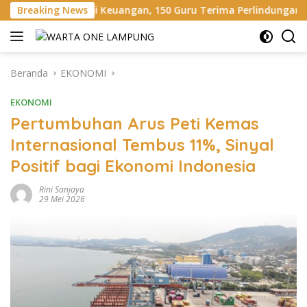
Langsung
euangan, 150 Guru Terima Perlindungan Asuransi Jiwa
Breaking News
B
ke
konten
Beranda
EKONOMI
EKONOMI
Pertumbuhan Arus Peti Kemas
Internasional Tembus 11%, Sinyal
Positif bagi Ekonomi Indonesia
Rini Sanjaya
29 Mei 2026