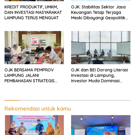
KREDIT PRODUKTIF, UMKM,
OJK: Stabilitas Sektor Jasa
DAN INVESTASI MASYARAKAT
Keuangan Tetap Terjaga
LAMPUNG TERUS MENGUAT
Meski Dibayangi Geopolitik
dan Tekanan Inflasi
OJK BERSAMA PEMPROV
OJK dan BEI Dorong Literasi
LAMPUNG JALANI
Investasi di Lampung,
PEMBAHASAN STRATEGIS
Investor Muda Dominasi
OBLIGASI/SUKUK DAERAH
Pertumbuhan Pasar Modal
SERTA INTEGRASI PROGRAM
‘DESAKU MAJU AGRIFUTURE
Rekomendasi untuk kamu