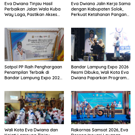
Eva Dwiana Tinjau Hasil
Eva Dwiana Jalin Kerja Sama
Perbaikan Jalan Wala Kuba
dengan Kabupaten Solok,
Way Laga, Pastikan Akses
Perkuat Ketahanan Pangan
Warga Kembali Aman dan
dan Kendalikan Inflasi
Nyaman
Satpol PP Raih Penghargaan
Bandar Lampung Expo 2026
Penampilan Terbaik di
Resmi Dibuka, Wali Kota Eva
Bandar Lampung Expo 2026,
Dwiana Paparkan Program
Wali Kota Eva Dwiana Ajak
Gratis dan Target Jadikan
Tingkatkan Pelayanan untuk
Kota Gerbang Investasi
Masyarakat
Lampung
Wali Kota Eva Dwiana dan
Rakornas Samsat 2026, Eva