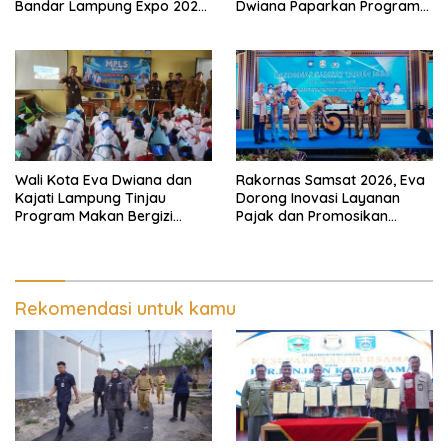
Bandar Lampung Expo 2026,
Dwiana Paparkan Program
Wali Kota Eva Dwiana Ajak
Gratis dan Target Jadikan
Tingkatkan Pelayanan untuk
Kota Gerbang Investasi
Masyarakat
Lampung
Wali Kota Eva Dwiana dan
Rakornas Samsat 2026, Eva
Kajati Lampung Tinjau
Dorong Inovasi Layanan
Program Makan Bergizi
Pajak dan Promosikan
Gratis, Pastikan Menu
Bandar Lampung
Berkualitas dan Tepat
Sasaran
Rekomendasi untuk kamu