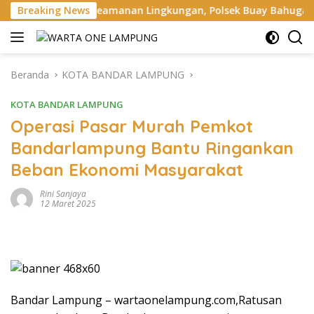
Langsung
n Keamanan Lingkungan, Polsek Buay Bahuga Cek Ronda Malam 
Breaking News
ke
konten
Beranda
KOTA BANDAR LAMPUNG
KOTA BANDAR LAMPUNG
Operasi Pasar Murah Pemkot
Bandarlampung Bantu Ringankan
Beban Ekonomi Masyarakat
Rini Sanjaya
12 Maret 2025
Bandar Lampung – wartaonelampung.com,Ratusan