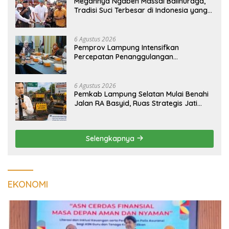
Megahnya Ngaben Massal Balinuraga,
Tradisi Suci Terbesar di Indonesia yang
Menghidupkan Desa dan Merekatkan
Ikatan Keluarga
6 Agustus 2026
Pemprov Lampung Intensifkan
Percepatan Penanggulangan
Tuberkulosis di Tanggamus
6 Agustus 2026
Pemkab Lampung Selatan Mulai Benahi
Jalan RA Basyid, Ruas Strategis Jati
Agung Segera Dipoles Demi
Keselamatan Pengguna Jalan
Selengkapnya
EKONOMI