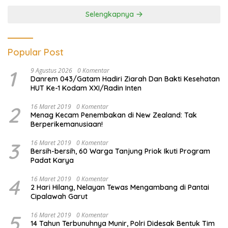
Selengkapnya
Popular Post
1
9 Agustus 2026
0 Komentar
Danrem 043/Gatam Hadiri Ziarah Dan Bakti Kesehatan
HUT Ke-1 Kodam XXI/Radin Inten
2
16 Maret 2019
0 Komentar
Menag Kecam Penembakan di New Zealand: Tak
Berperikemanusiaan!
3
16 Maret 2019
0 Komentar
Bersih-bersih, 60 Warga Tanjung Priok Ikuti Program
Padat Karya
4
16 Maret 2019
0 Komentar
2 Hari Hilang, Nelayan Tewas Mengambang di Pantai
Cipalawah Garut
5
16 Maret 2019
0 Komentar
14 Tahun Terbunuhnya Munir, Polri Didesak Bentuk Tim