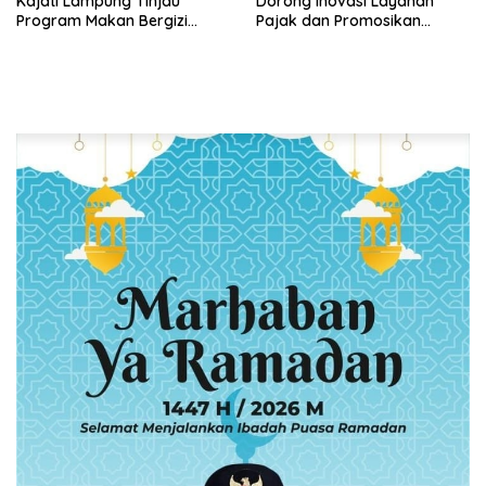
Kajati Lampung Tinjau
Dorong Inovasi Layanan
Program Makan Bergizi
Pajak dan Promosikan
Gratis, Pastikan Menu
Bandar Lampung
Berkualitas dan Tepat
Sasaran