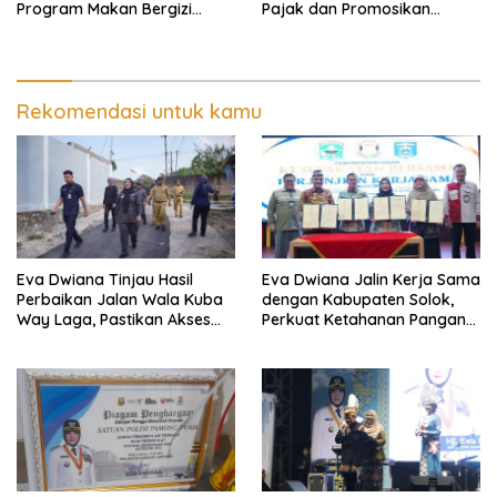
Program Makan Bergizi
Pajak dan Promosikan
Gratis, Pastikan Menu
Bandar Lampung
Berkualitas dan Tepat
Sasaran
Rekomendasi untuk kamu
Eva Dwiana Tinjau Hasil
Eva Dwiana Jalin Kerja Sama
Perbaikan Jalan Wala Kuba
dengan Kabupaten Solok,
Way Laga, Pastikan Akses
Perkuat Ketahanan Pangan
Warga Kembali Aman dan
dan Kendalikan Inflasi
Nyaman