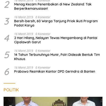
2
16 Maret 2019
0 Komentar
Menag Kecam Penembakan di New Zealand: Tak
Berperikemanusiaan!
3
16 Maret 2019
0 Komentar
Bersih-bersih, 60 Warga Tanjung Priok Ikuti Program
Padat Karya
4
16 Maret 2019
0 Komentar
2 Hari Hilang, Nelayan Tewas Mengambang di Pantai
Cipalawah Garut
5
16 Maret 2019
0 Komentar
14 Tahun Terbunuhnya Munir, Polri Didesak Bentuk Tim
Khusus
6
16 Maret 2019
0 Komentar
Prabowo Resmikan Kantor DPD Gerindra di Banten
POLITIK