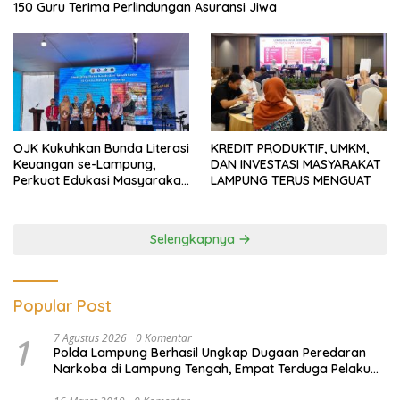
150 Guru Terima Perlindungan Asuransi Jiwa
OJK Kukuhkan Bunda Literasi
KREDIT PRODUKTIF, UMKM,
Keuangan se-Lampung,
DAN INVESTASI MASYARAKAT
Perkuat Edukasi Masyarakat
LAMPUNG TERUS MENGUAT
Lawan Pinjol dan Investasi
Ilegal
Selengkapnya
Popular Post
1
7 Agustus 2026
0 Komentar
Polda Lampung Berhasil Ungkap Dugaan Peredaran
Narkoba di Lampung Tengah, Empat Terduga Pelaku
Diamankan