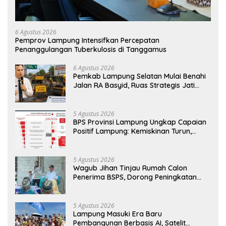
6 Agustus 2026
Pemprov Lampung Intensifkan Percepatan
Penanggulangan Tuberkulosis di Tanggamus
6 Agustus 2026
Pemkab Lampung Selatan Mulai Benahi
Jalan RA Basyid, Ruas Strategis Jati
Agung Segera Dipoles Demi
Keselamatan Pengguna Jalan
5 Agustus 2026
BPS Provinsi Lampung Ungkap Capaian
Positif Lampung: Kemiskinan Turun,
Inflasi Terkendali, Ekonomi Terus
Tumbuh
5 Agustus 2026
Wagub Jihan Tinjau Rumah Calon
Penerima BSPS, Dorong Peningkatan
Kualitas Hunian Warga dan Serap
Aspirasi Masyarakat
5 Agustus 2026
Lampung Masuki Era Baru
Pembangunan Berbasis AI, Satelit