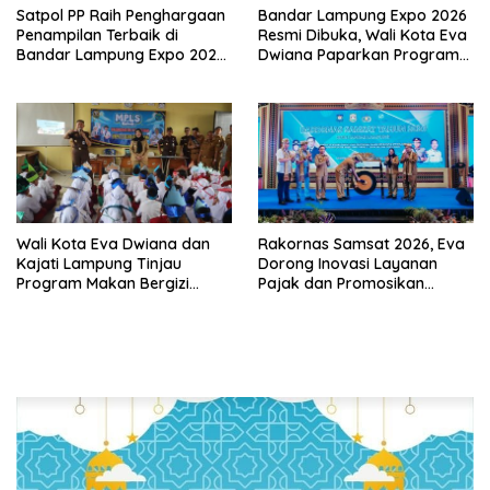
Satpol PP Raih Penghargaan
Bandar Lampung Expo 2026
Penampilan Terbaik di
Resmi Dibuka, Wali Kota Eva
Bandar Lampung Expo 2026,
Dwiana Paparkan Program
Wali Kota Eva Dwiana Ajak
Gratis dan Target Jadikan
Tingkatkan Pelayanan untuk
Kota Gerbang Investasi
Masyarakat
Lampung
Wali Kota Eva Dwiana dan
Rakornas Samsat 2026, Eva
Kajati Lampung Tinjau
Dorong Inovasi Layanan
Program Makan Bergizi
Pajak dan Promosikan
Gratis, Pastikan Menu
Bandar Lampung
Berkualitas dan Tepat
Sasaran