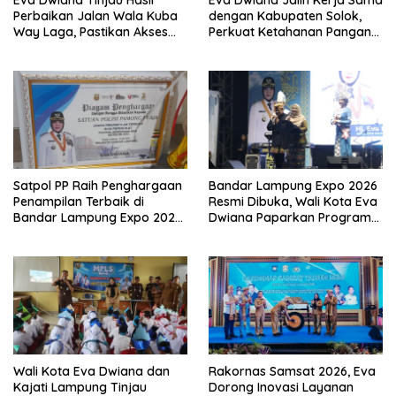
Eva Dwiana Tinjau Hasil
Eva Dwiana Jalin Kerja Sama
Perbaikan Jalan Wala Kuba
dengan Kabupaten Solok,
Way Laga, Pastikan Akses
Perkuat Ketahanan Pangan
Warga Kembali Aman dan
dan Kendalikan Inflasi
Nyaman
Satpol PP Raih Penghargaan
Bandar Lampung Expo 2026
Penampilan Terbaik di
Resmi Dibuka, Wali Kota Eva
Bandar Lampung Expo 2026,
Dwiana Paparkan Program
Wali Kota Eva Dwiana Ajak
Gratis dan Target Jadikan
Tingkatkan Pelayanan untuk
Kota Gerbang Investasi
Masyarakat
Lampung
Wali Kota Eva Dwiana dan
Rakornas Samsat 2026, Eva
Kajati Lampung Tinjau
Dorong Inovasi Layanan