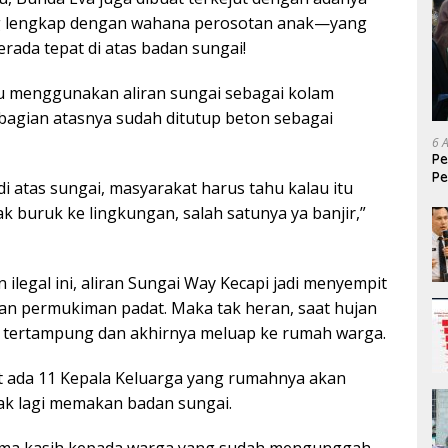
g lengkap dengan wahana perosotan anak—yang
erada tepat di atas badan sungai!
tu menggunakan aliran sungai sebagai kolam
agian atasnya sudah ditutup beton sebagai
6 
Pe
Pe
i atas sungai, masyarakat harus tahu kalau itu
T
k buruk ke lingkungan, salah satunya ya banjir,”
legal ini, aliran Sungai Way Kecapi jadi menyempit
n permukiman padat. Maka tak heran, saat hujan
ak tertampung dan akhirnya meluap ke rumah warga.
 ada 11 Kepala Keluarga yang rumahnya akan
dak lagi memakan badan sungai.
ima kasih kepada warga yang sudah mengunggah