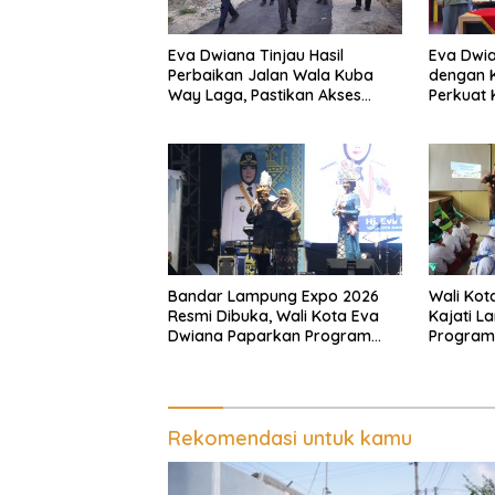
Eva Dwiana Tinjau Hasil
Eva Dwia
Perbaikan Jalan Wala Kuba
dengan K
Way Laga, Pastikan Akses
Perkuat
Warga Kembali Aman dan
dan Kenda
Nyaman
Bandar Lampung Expo 2026
Wali Kot
Resmi Dibuka, Wali Kota Eva
Kajati L
Dwiana Paparkan Program
Program 
Gratis dan Target Jadikan
Pastikan
Kota Gerbang Investasi
Tepat S
Lampung
Rekomendasi untuk kamu