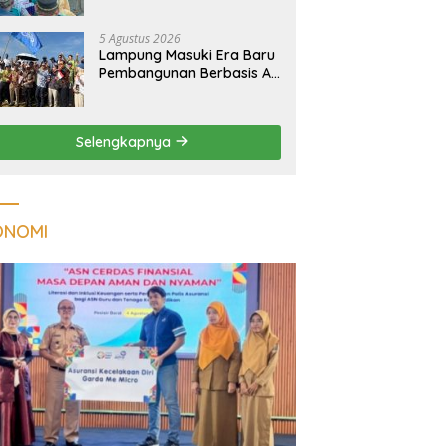
Kualitas Hunian Warga
dan Serap Aspirasi
5 Agustus 2026
Masyarakat
Lampung Masuki Era Baru
Pembangunan Berbasis AI,
Satelit Hiperspektral
Lampung-1 Resmi
Mengorbit
Selengkapnya
ONOMI