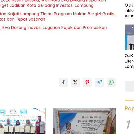
OJK 
rget Jadikan Kota Gerbang Investasi Lampung
Inkl
dan Kajati Lampung Tinjau Program Makan Bergizi Gratis,
Asur
itas dan Tepat Sasaran
, Eva Dorong Inovasi Layanan Pajak dan Promosikan
OJK
Lite
Lamp
Eduk
Lawa
Inves
Pop
1