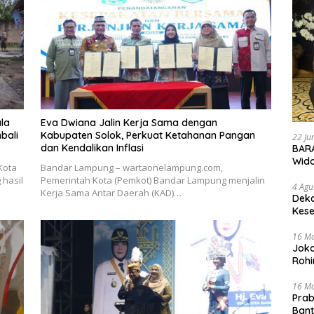
la
Eva Dwiana Jalin Kerja Sama dengan
bali
Kabupaten Solok, Perkuat Ketahanan Pangan
22 Ju
dan Kendalikan Inflasi
BARA
Wid
Kota
Bandar Lampung – wartaonelampung.com,
hasil
Pemerintah Kota (Pemkot) Bandar Lampung menjalin
4 Agu
Kerja Sama Antar Daerah (KAD)…
Deka
Kese
16 M
Joko
Rohi
16 M
Prab
Ban