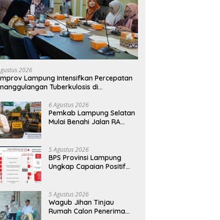
Agustus 2026
mprov Lampung Intensifkan Percepatan
nanggulangan Tuberkulosis di
anggamus
6 Agustus 2026
Pemkab Lampung Selatan
Mulai Benahi Jalan RA
Basyid, Ruas Strategis Jati
Agung Segera Dipoles
Demi Keselamatan
5 Agustus 2026
Pengguna Jalan
BPS Provinsi Lampung
Ungkap Capaian Positif
Lampung: Kemiskinan
Turun, Inflasi Terkendali,
Ekonomi Terus Tumbuh
5 Agustus 2026
Wagub Jihan Tinjau
Rumah Calon Penerima
BSPS, Dorong Peningkatan