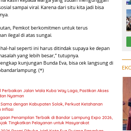
osial sampai viral. Karena dari situ kita jadi bisa
nya.
jutan, Pemkot berkomitmen untuk terus
 ilegal di atas sungai.
 hal-hal seperti ini harus ditindak supaya ke depan
asalah yang lebih besar,” tutupnya.
engkap kunjungan Bunda Eva, bisa cek langsung di
EK
bandarlampung. (*)
il Perbaikan Jalan Wala Kuba Way Laga, Pastikan Akses
dan Nyaman
a Sama dengan Kabupaten Solok, Perkuat Ketahanan
Inflasi
rgaan Penampilan Terbaik di Bandar Lampung Expo 2026,
Ajak Tingkatkan Pelayanan untuk Masyarakat
2026 Resmi Dibuka, Wali Kota Eva Dwiana Paparkan