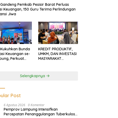
Gandeng Pemkab Pesisir Barat Perluas
usi Keuangan, 150 Guru Terima Perlindungan
ansi Jiwa
 Kukuhkan Bunda
KREDIT PRODUKTIF,
rasi Keuangan se-
UMKM, DAN INVESTASI
ung, Perkuat
MASYARAKAT
asi Masyarakat
LAMPUNG TERUS
n Pinjol dan
MENGUAT
tasi Ilegal
Selengkapnya
ular Post
6 Agustus 2026
0 Komentar
Pemprov Lampung Intensifkan
Percepatan Penanggulangan Tuberkulosis