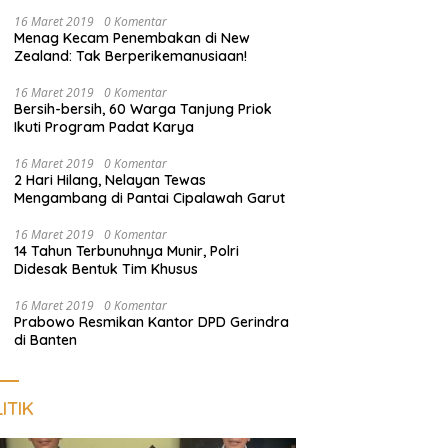
di Tanggamus
16 Maret 2019
0 Komentar
Menag Kecam Penembakan di New
Zealand: Tak Berperikemanusiaan!
16 Maret 2019
0 Komentar
Bersih-bersih, 60 Warga Tanjung Priok
Ikuti Program Padat Karya
16 Maret 2019
0 Komentar
2 Hari Hilang, Nelayan Tewas
Mengambang di Pantai Cipalawah Garut
16 Maret 2019
0 Komentar
14 Tahun Terbunuhnya Munir, Polri
Didesak Bentuk Tim Khusus
16 Maret 2019
0 Komentar
Prabowo Resmikan Kantor DPD Gerindra
di Banten
ITIK