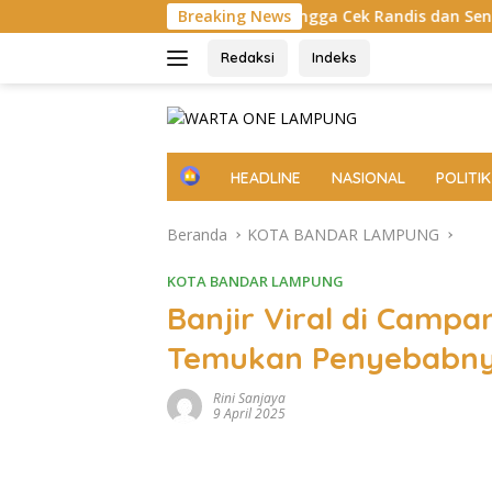
Langsung
s, Disiplin, hingga Cek Randis dan Senpi Dinas
Breaking News
Pemkab 
ke
konten
Redaksi
Indeks
H
HEADLINE
NASIONAL
POLITIK
o
m
Beranda
KOTA BANDAR LAMPUNG
e
KOTA BANDAR LAMPUNG
Banjir Viral di Camp
Temukan Penyebabnya
Rini Sanjaya
9 April 2025