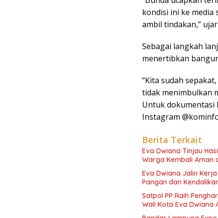
kondisi ini ke media s
ambil tindakan,” ujar
Sebagai langkah lan
menertibkan bangunan
“Kita sudah sepakat,
tidak menimbulkan m
Untuk dokumentasi l
Instagram @kominfo
Berita Terkait
Eva Dwiana Tinjau Has
Warga Kembali Aman 
Eva Dwiana Jalin Kerj
Pangan dan Kendalikan 
Satpol PP Raih Pengha
Wali Kota Eva Dwiana 
Bandar Lampung Expo 