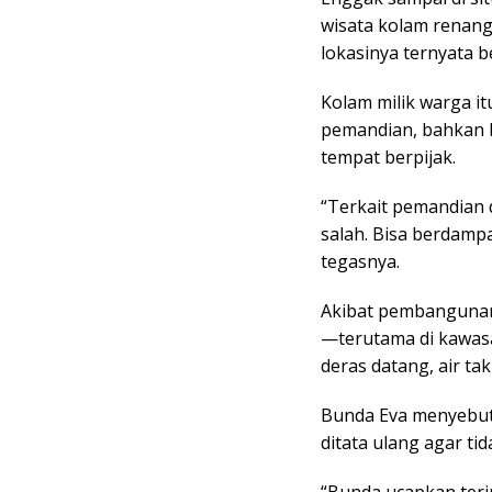
wisata kolam renan
lokasinya ternyata b
Kolam milik warga i
pemandian, bahkan b
tempat berpijak.
“Terkait pemandian d
salah. Bisa berdampa
tegasnya.
Akibat pembangunan i
—terutama di kawasa
deras datang, air t
Bunda Eva menyebut
ditata ulang agar ti
“Bunda ucapkan ter