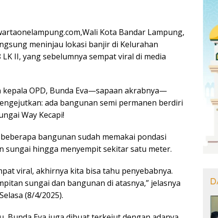
artaonelampung.com,Wali Kota Bandar Lampung,
ngsung meninjau lokasi banjir di Kelurahan
LK II, yang sebelumnya sempat viral di media
h kepala OPD, Bunda Eva—sapaan akrabnya—
ngejutkan: ada bangunan semi permanen berdiri
Sungai Way Kecapi!
i, beberapa bangunan sudah memakai pondasi
n sungai hingga menyempit sekitar satu meter.
at viral, akhirnya kita bisa tahu penyebabnya.
D
pitan sungai dan bangunan di atasnya,” jelasnya
elasa (8/4/2025).
tu, Bunda Eva juga dibuat terkejut dengan adanya