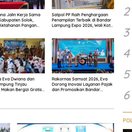
2
na Jalin Kerja Sama
Satpol PP Raih Penghargaan
abupaten Solok,
Penampilan Terbaik di Bandar
 Ketahanan Pangan
Lampung Expo 2026, Wali Kota
3
likan Inflasi
Eva Dwiana Ajak Tingkatkan
Pelayanan untuk Masyarakat
4
5
a Eva Dwiana dan
Rakornas Samsat 2026, Eva
ampung Tinjau
Dorong Inovasi Layanan Pajak
Makan Bergizi Gratis,
dan Promosikan Bandar
6
 Menu Berkualitas dan
Lampung
asaran
POL