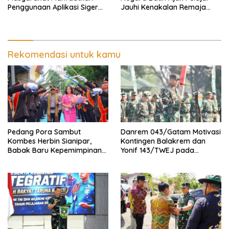
Penggunaan Aplikasi Siger
Jauhi Kenakalan Remaja
Lampung Presisi
Hingga Narkoba
Rekomendasi untuk kamu
Pedang Pora Sambut
Danrem 043/Gatam Motivasi
Kombes Herbin Sianipar,
Kontingen Balakrem dan
Babak Baru Kepemimpinan
Yonif 143/TWEJ pada
di Polresta Bandar Lampung
Pembukaan Lomba Binsat
Kodam XXI/Radin Inten