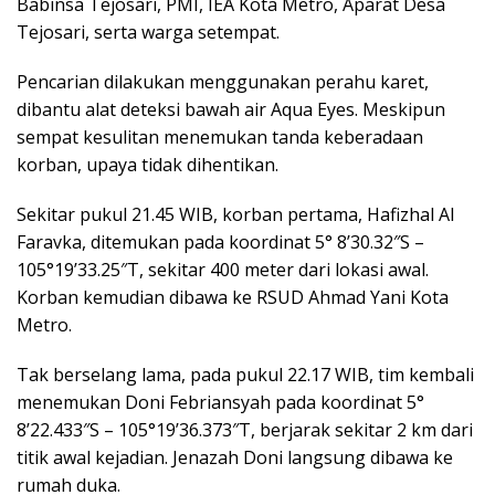
Babinsa Tejosari, PMI, IEA Kota Metro, Aparat Desa
Tejosari, serta warga setempat.
Pencarian dilakukan menggunakan perahu karet,
dibantu alat deteksi bawah air Aqua Eyes. Meskipun
sempat kesulitan menemukan tanda keberadaan
korban, upaya tidak dihentikan.
Sekitar pukul 21.45 WIB, korban pertama, Hafizhal Al
Faravka, ditemukan pada koordinat 5° 8’30.32″S –
105°19’33.25″T, sekitar 400 meter dari lokasi awal.
Korban kemudian dibawa ke RSUD Ahmad Yani Kota
Metro.
Tak berselang lama, pada pukul 22.17 WIB, tim kembali
menemukan Doni Febriansyah pada koordinat 5°
8’22.433″S – 105°19’36.373″T, berjarak sekitar 2 km dari
titik awal kejadian. Jenazah Doni langsung dibawa ke
rumah duka.