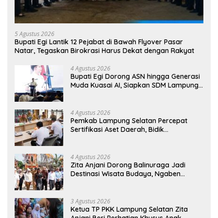
5 Agustus 2026
Bupati Egi Lantik 12 Pejabat di Bawah Flyover Pasar
Natar, Tegaskan Birokrasi Harus Dekat dengan Rakyat
4 Agustus 2026
Bupati Egi Dorong ASN hingga Generasi
Muda Kuasai AI, Siapkan SDM Lampung
Selatan Hadapi Era Digital
4 Agustus 2026
Pemkab Lampung Selatan Percepat
Sertifikasi Aset Daerah, Bidik
Peningkatan Nilai MCSP KPK
4 Agustus 2026
Zita Anjani Dorong Balinuraga Jadi
Destinasi Wisata Budaya, Ngaben
Massal Dinilai Miliki Daya Tarik Nasional
3 Agustus 2026
Ketua TP PKK Lampung Selatan Zita
Anjani Beri Perhatian Khusus Anak