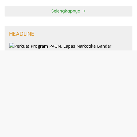
Selengkapnya
HEADLINE
8 Januari 2025
Perkuat Program P4GN, Lapas
Narkotika Bandar Lampung Terima
Audiensi dari BNN Kabupaten Lampung
Selatan
30 Desember 2024
193 Guru PAI Profesional Kota Bandar
Lampung Dikukuhkan Dalam Yudisium
PPG Tahun 2024
21 Desember 2024