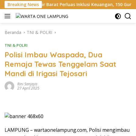
Langsung
ir Barat Perluas Inklusi Keuangan, 150 Guru Terima Perlindung
Breaking News
ke
konten
Beranda
TNI & POLRI
TNI & POLRI
Polisi Imbau Waspada, Dua
Remaja Tewas Tenggelam Saat
Mandi di Irigasi Tejosari
Rini Sanjaya
27 April 2025
LAMPUNG – wartaonelampung.com, Polisi mengimbau