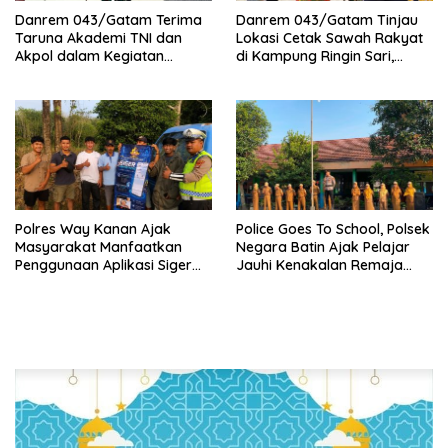
Danrem 043/Gatam Terima
Danrem 043/Gatam Tinjau
Taruna Akademi TNI dan
Lokasi Cetak Sawah Rakyat
Akpol dalam Kegiatan
di Kampung Ringin Sari,
Integratif Bhakti Sekolah
Tulang Bawang
Rakyat Tahun 2026
Polres Way Kanan Ajak
Police Goes To School, Polsek
Masyarakat Manfaatkan
Negara Batin Ajak Pelajar
Penggunaan Aplikasi Siger
Jauhi Kenakalan Remaja
Lampung Presisi
Hingga Narkoba