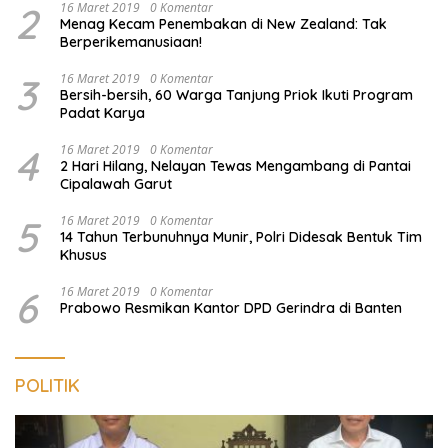
2
16 Maret 2019
0 Komentar
Menag Kecam Penembakan di New Zealand: Tak
Berperikemanusiaan!
3
16 Maret 2019
0 Komentar
Bersih-bersih, 60 Warga Tanjung Priok Ikuti Program
Padat Karya
4
16 Maret 2019
0 Komentar
2 Hari Hilang, Nelayan Tewas Mengambang di Pantai
Cipalawah Garut
5
16 Maret 2019
0 Komentar
14 Tahun Terbunuhnya Munir, Polri Didesak Bentuk Tim
Khusus
6
16 Maret 2019
0 Komentar
Prabowo Resmikan Kantor DPD Gerindra di Banten
POLITIK