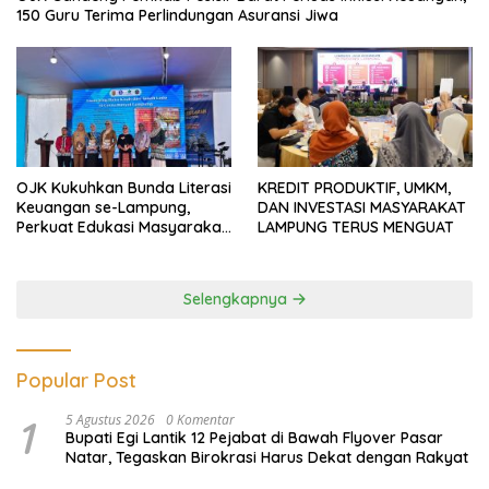
150 Guru Terima Perlindungan Asuransi Jiwa
OJK Kukuhkan Bunda Literasi
KREDIT PRODUKTIF, UMKM,
Keuangan se-Lampung,
DAN INVESTASI MASYARAKAT
Perkuat Edukasi Masyarakat
LAMPUNG TERUS MENGUAT
Lawan Pinjol dan Investasi
Ilegal
Selengkapnya
Popular Post
1
5 Agustus 2026
0 Komentar
Bupati Egi Lantik 12 Pejabat di Bawah Flyover Pasar
Natar, Tegaskan Birokrasi Harus Dekat dengan Rakyat