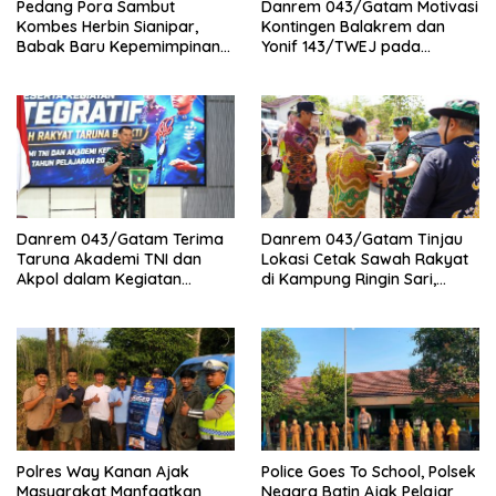
Pedang Pora Sambut
Danrem 043/Gatam Motivasi
Kombes Herbin Sianipar,
Kontingen Balakrem dan
Babak Baru Kepemimpinan
Yonif 143/TWEJ pada
di Polresta Bandar Lampung
Pembukaan Lomba Binsat
Kodam XXI/Radin Inten
Danrem 043/Gatam Terima
Danrem 043/Gatam Tinjau
Taruna Akademi TNI dan
Lokasi Cetak Sawah Rakyat
Akpol dalam Kegiatan
di Kampung Ringin Sari,
Integratif Bhakti Sekolah
Tulang Bawang
Rakyat Tahun 2026
Polres Way Kanan Ajak
Police Goes To School, Polsek
Masyarakat Manfaatkan
Negara Batin Ajak Pelajar