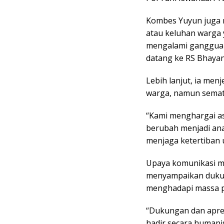
Kombes Yuyun juga 
atau keluhan warga 
mengalami gangguan 
datang ke RS Bhayan
Lebih lanjut, ia me
warga, namun semat
“Kami menghargai as
berubah menjadi ana
menjaga ketertiban
Upaya komunikasi me
menyampaikan dukun
menghadapi massa pe
“Dukungan dan apres
hadir secara humanis