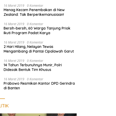
dan Sosialisasi Layanan 110
16 Maret 2019
0 Komentar
Menag Kecam Penembakan di New
Zealand: Tak Berperikemanusiaan!
16 Maret 2019
0 Komentar
Bersih-bersih, 60 Warga Tanjung Priok
Ikuti Program Padat Karya
16 Maret 2019
0 Komentar
2 Hari Hilang, Nelayan Tewas
Mengambang di Pantai Cipalawah Garut
16 Maret 2019
0 Komentar
14 Tahun Terbunuhnya Munir, Polri
Didesak Bentuk Tim Khusus
16 Maret 2019
0 Komentar
Prabowo Resmikan Kantor DPD Gerindra
di Banten
ITIK