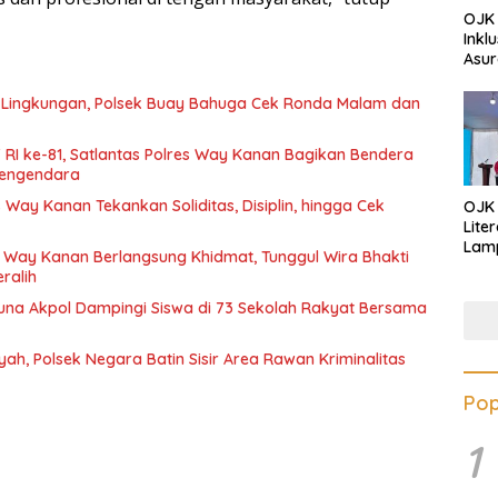
OJK 
Inkl
Asur
Lingkungan, Polsek Buay Bahuga Cek Ronda Malam dan
 RI ke-81, Satlantas Polres Way Kanan Bagikan Bendera
 Pengendara
 Way Kanan Tekankan Soliditas, Disiplin, hingga Cek
OJK
Lite
Lamp
 Way Kanan Berlangsung Khidmat, Tunggul Wira Bhakti
Eduk
ralih
Lawa
Inves
runa Akpol Dampingi Siswa di 73 Sekolah Rakyat Bersama
yah, Polsek Negara Batin Sisir Area Rawan Kriminalitas
Pop
1