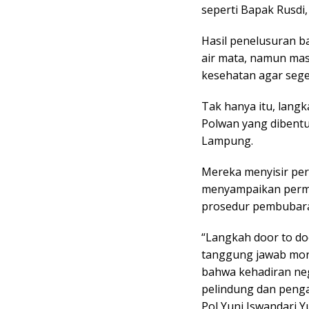
seperti Bapak Rusdi,
Hasil penelusuran b
air mata, namun ma
kesehatan agar seg
Tak hanya itu, langk
Polwan yang dibentu
Lampung.
Mereka menyisir per
menyampaikan permi
prosedur pembubara
“Langkah door to do
tanggung jawab mora
bahwa kehadiran neg
pelindung dan peng
Pol Yuni Iswandari Y