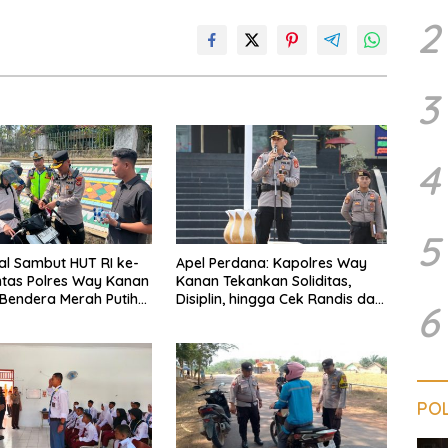
2
3
4
5
ial Sambut HUT RI ke-
Apel Perdana: Kapolres Way
antas Polres Way Kanan
Kanan Tekankan Soliditas,
Bendera Merah Putih
Disiplin, hingga Cek Randis dan
6
e Pengendara
Senpi Dinas
POL