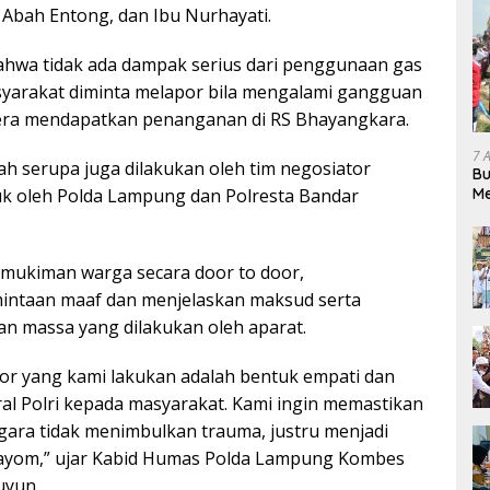
 Abah Entong, dan Ibu Nurhayati.
ahwa tidak ada dampak serius dari penggunaan gas
syarakat diminta melapor bila mengalami gangguan
era mendapatkan penanganan di RS Bhayangkara.
7 
ah serupa juga dilakukan oleh tim negosiator
Bu
Me
k oleh Polda Lampung dan Polresta Bandar
Pe
mukiman warga secara door to door,
ntaan maaf dan menjelaskan maksud serta
n massa yang dilakukan oleh aparat.
or yang kami lakukan adalah bentuk empati dan
l Polri kepada masyarakat. Kami ingin memastikan
ara tidak menimbulkan trauma, justru menjadi
ayom,” ujar Kabid Humas Polda Lampung Kombes
uyun.