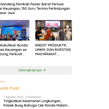
Gandeng Pemkab Pesisir Barat Perluas
usi Keuangan, 150 Guru Terima Perlindungan
ansi Jiwa
 Kukuhkan Bunda
KREDIT PRODUKTIF,
rasi Keuangan se-
UMKM, DAN INVESTASI
ung, Perkuat
MASYARAKAT
asi Masyarakat
LAMPUNG TERUS
n Pinjol dan
MENGUAT
tasi Ilegal
Selengkapnya
ular Post
7 Agustus 2026
0 Komentar
Tingkatkan Keamanan Lingkungan,
Polsek Buay Bahuga Cek Ronda Malam