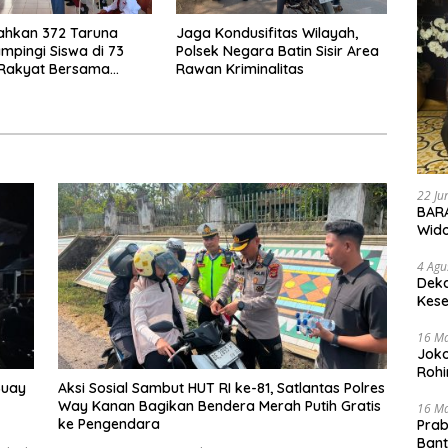
rahkan 372 Taruna
Jaga Kondusifitas Wilayah,
mpingi Siswa di 73
Polsek Negara Batin Sisir Area
 Rakyat Bersama
Rawan Kriminalitas
Akademi TNI
22 Ju
BARA
Wid
4 Agu
Deka
Kese
16 M
Joko
Rohi
Buay
Aksi Sosial Sambut HUT RI ke-81, Satlantas Polres
Way Kanan Bagikan Bendera Merah Putih Gratis
16 M
ke Pengendara
Prab
Ban