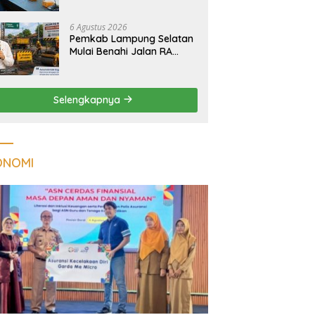
Tuberkulosis di
Tanggamus
6 Agustus 2026
Pemkab Lampung Selatan
Mulai Benahi Jalan RA
Basyid, Ruas Strategis Jati
Agung Segera Dipoles
Demi Keselamatan
Selengkapnya
Pengguna Jalan
ONOMI