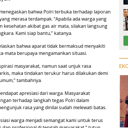
menegaskan bahwa Polri terbuka terhadap laporan
yang merasa terdampak. “Apabila ada warga yang
kesehatan akibat gas air mata, silakan langsung
gkara. Kami siap bantu,” katanya.
njelaskan bahwa aparat tidak bermaksud menyakiti
a-mata berupaya mengamankan situasi.
EK
pirasi masyarakat, namun saat unjuk rasa
rkis, maka tindakan terukur harus dilakukan demi
 umum,” tambahnya.
ndapat apresiasi dari warga. Masyarakat
gan terhadap langkah tegas Polri dalam
ngunjuk rasa yang dinilai sudah melewati batas.
iasi warga menjadi semangat kami untuk terus
 dan profesional di tengah masyarakat,” tutup