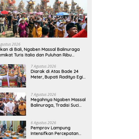
Agustus 2026
kan di Bali, Ngaben Massal Balinuraga
mikat Turis Italia dan Puluhan Ribu
ngunjung
7 Agustus 2026
Diarak di Atas Bade 24
Meter, Bupati Radityo Egi
Bawa Mimpi Besar
Balinuraga Jadi
‘Penglipuran’ Kedua pada
7 Agustus 2026
2027
Megahnya Ngaben Massal
Balinuraga, Tradisi Suci
Terbesar di Indonesia
yang Menghidupkan Desa
dan Merekatkan Ikatan
6 Agustus 2026
Keluarga
Pemprov Lampung
Intensifkan Percepatan
Penanggulangan