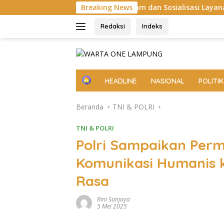
Langsung
k Ronda Malam dan Sosialisasi Layanan 110
Breaking News
Aksi Sosi
ke
konten
Redaksi
Indeks
H
HEADLINE
NASIONAL
POLITIK
o
m
Beranda
TNI & POLRI
e
TNI & POLRI
Polri Sampaikan Perm
Komunikasi Humanis 
Rasa
Rini Sanjaya
5 Mei 2025