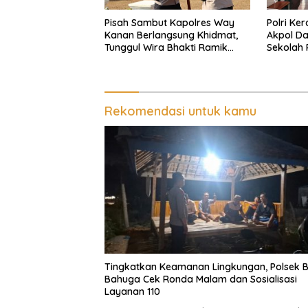
Pisah Sambut Kapolres Way
Polri Ke
Kanan Berlangsung Khidmat,
Akpol Da
Tunggul Wira Bhakti Ramik
Sekolah
Ragom Resmi Beralih
Taruna 
Rekomendasi untuk kamu
Tingkatkan Keamanan Lingkungan, Polsek 
Bahuga Cek Ronda Malam dan Sosialisasi
Layanan 110