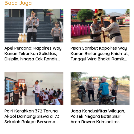
Baca Juga
Apel Perdana: Kapolres Way
Pisah Sambut Kapolres Way
Kanan Tekankan Soliditas,
Kanan Berlangsung Khidmat,
Disiplin, hingga Cek Randis
Tunggul Wira Bhakti Ramik
dan Senpi Dinas
Ragom Resmi Beralih
Polri Kerahkan 372 Taruna
Jaga Kondusifitas Wilayah,
Akpol Dampingi Siswa di 73
Polsek Negara Batin Sisir
Sekolah Rakyat Bersama
Area Rawan Kriminalitas
Taruna Akademi TNI