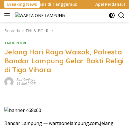
Langsung
losis di Tanggamus
Breaking News
Apel Perdana: Kapolres Way Kanan T
ke
konten
Beranda
TNI & POLRI
TNI & POLRI
Jelang Hari Raya Waisak, Polresta
Bandar Lampung Gelar Bakti Religi
di Tiga Vihara
Rini Sanjaya
11 Mei 2025
Bandar Lampung — wartaonelampung.com,Jelang