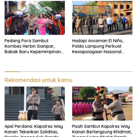
Pedang Pora Sambut
Hadapi Ancaman El Niño,
Kombes Herbin Sianipar,
Polda Lampung Perkuat
Babak Baru Kepemimpinan
Kesiapsiagaan Nasional
di Polresta Bandar Lampung
Antisipasi Karhutla
Rekomendasi untuk kamu
Apel Perdana: Kapolres Way
Pisah Sambut Kapolres Way
Kanan Tekankan Soliditas,
Kanan Berlangsung Khidmat,