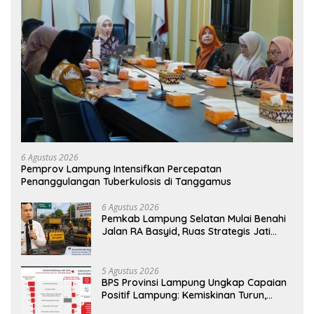
6 Agustus 2026
Pemprov Lampung Intensifkan Percepatan
Penanggulangan Tuberkulosis di Tanggamus
6 Agustus 2026
Pemkab Lampung Selatan Mulai Benahi
Jalan RA Basyid, Ruas Strategis Jati
Agung Segera Dipoles Demi
Keselamatan Pengguna Jalan
5 Agustus 2026
BPS Provinsi Lampung Ungkap Capaian
Positif Lampung: Kemiskinan Turun,
Inflasi Terkendali, Ekonomi Terus