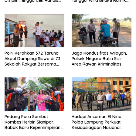
Disiplin, hingga Cek Randis
Tunggul Wira Bhakti Ramik
dan Senpi Dinas
Ragom Resmi Beralih
Polri Kerahkan 372 Taruna
Jaga Kondusifitas Wilayah,
Akpol Dampingi Siswa di 73
Polsek Negara Batin Sisir
Sekolah Rakyat Bersama
Area Rawan Kriminalitas
Taruna Akademi TNI
Pedang Pora Sambut
Hadapi Ancaman El Niño,
Kombes Herbin Sianipar,
Polda Lampung Perkuat
Babak Baru Kepemimpinan
Kesiapsiagaan Nasional
di Polresta Bandar Lampung
Antisipasi Karhutla