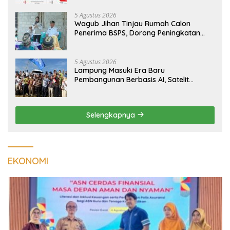
Tumbuh
5 Agustus 2026
Wagub Jihan Tinjau Rumah Calon
Penerima BSPS, Dorong Peningkatan
Kualitas Hunian Warga dan Serap
Aspirasi Masyarakat
5 Agustus 2026
Lampung Masuki Era Baru
Pembangunan Berbasis AI, Satelit
Hiperspektral Lampung-1 Resmi
Mengorbit
Selengkapnya
EKONOMI