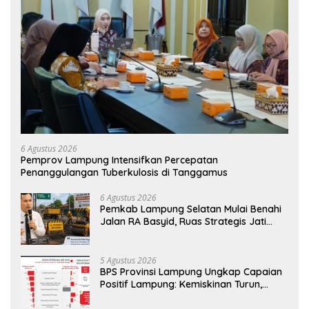
6 Agustus 2026
Pemprov Lampung Intensifkan Percepatan
Penanggulangan Tuberkulosis di Tanggamus
6 Agustus 2026
Pemkab Lampung Selatan Mulai Benahi
Jalan RA Basyid, Ruas Strategis Jati
Agung Segera Dipoles Demi
Keselamatan Pengguna Jalan
5 Agustus 2026
BPS Provinsi Lampung Ungkap Capaian
Positif Lampung: Kemiskinan Turun,
Inflasi Terkendali, Ekonomi Terus
Tumbuh