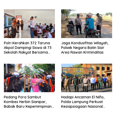
dan Senpi Dinas
Ragom Resmi Beralih
Polri Kerahkan 372 Taruna
Jaga Kondusifitas Wilayah,
Akpol Dampingi Siswa di 73
Polsek Negara Batin Sisir
Sekolah Rakyat Bersama
Area Rawan Kriminalitas
Taruna Akademi TNI
Pedang Pora Sambut
Hadapi Ancaman El Niño,
Kombes Herbin Sianipar,
Polda Lampung Perkuat
Babak Baru Kepemimpinan
Kesiapsiagaan Nasional
di Polresta Bandar Lampung
Antisipasi Karhutla