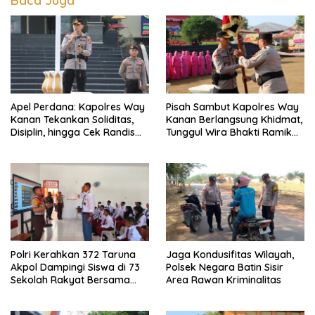
Baca Juga
Apel Perdana: Kapolres Way
Pisah Sambut Kapolres Way
Kanan Tekankan Soliditas,
Kanan Berlangsung Khidmat,
Disiplin, hingga Cek Randis
Tunggul Wira Bhakti Ramik
dan Senpi Dinas
Ragom Resmi Beralih
Polri Kerahkan 372 Taruna
Jaga Kondusifitas Wilayah,
Akpol Dampingi Siswa di 73
Polsek Negara Batin Sisir
Sekolah Rakyat Bersama
Area Rawan Kriminalitas
Taruna Akademi TNI