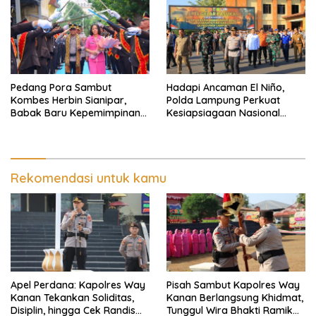
Pedang Pora Sambut
Hadapi Ancaman El Niño,
Kombes Herbin Sianipar,
Polda Lampung Perkuat
Babak Baru Kepemimpinan
Kesiapsiagaan Nasional
di Polresta Bandar Lampung
Antisipasi Karhutla
Rekomendasi untuk kamu
Apel Perdana: Kapolres Way
Pisah Sambut Kapolres Way
Kanan Tekankan Soliditas,
Kanan Berlangsung Khidmat,
Disiplin, hingga Cek Randis
Tunggul Wira Bhakti Ramik