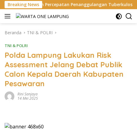
Langsung
n Percepatan Penanggulangan Tuberkulosis di Tanggamus
Breaking News
ke
konten
Beranda
TNI & POLRI
TNI & POLRI
Polda Lampung Lakukan Risk
Assessment Jelang Debat Publik
Calon Kepala Daerah Kabupaten
Pesawaran
Rini Sanjaya
14 Mei 2025