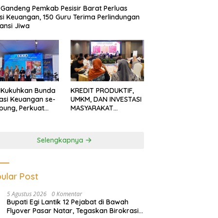
Gandeng Pemkab Pesisir Barat Perluas
usi Keuangan, 150 Guru Terima Perlindungan
ansi Jiwa
 Kukuhkan Bunda
KREDIT PRODUKTIF,
rasi Keuangan se-
UMKM, DAN INVESTASI
ung, Perkuat
MASYARAKAT
asi Masyarakat
LAMPUNG TERUS
n Pinjol dan
MENGUAT
tasi Ilegal
Selengkapnya
ular Post
5 Agustus 2026
0 Komentar
Bupati Egi Lantik 12 Pejabat di Bawah
Flyover Pasar Natar, Tegaskan Birokrasi