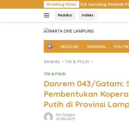
Langsung
 Rakyat
OJK Gandeng Pemkab Pesisir Barat Perluas Inkl
Breaking News
ke
konten
Redaksi
Indeks
H
HEADLINE
NASIONAL
POLITIK
o
m
Beranda
TNI & POLRI
e
TNI & POLRI
Danrem 043/Gatam: S
Pembentukan Koperas
Putih di Provinsi Lam
Rini Sanjaya
28 Mei 2025