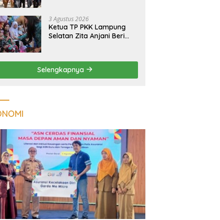
Massal Dinilai Miliki Daya
Tarik Nasional
3 Agustus 2026
Ketua TP PKK Lampung
Selatan Zita Anjani Beri
Perhatian Khusus Anak
Berisiko Stunting di
Sidomulyo
Selengkapnya
ONOMI