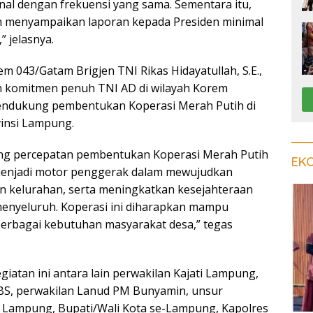
nal dengan frekuensi yang sama. Sementara itu,
n menyampaikan laporan kepada Presiden minimal
” jelasnya.
m 043/Gatam Brigjen TNI Rikas Hidayatullah, S.E.,
 komitmen penuh TNI AD di wilayah Korem
ndukung pembentukan Koperasi Merah Putih di
vinsi Lampung.
ng percepatan pembentukan Koperasi Merah Putih
EK
 menjadi motor penggerak dalam mewujudkan
n kelurahan, serta meningkatkan kesejahteraan
enyeluruh. Koperasi ini diharapkan mampu
 berbagai kebutuhan masyarakat desa,” tegas
giatan ini antara lain perwakilan Kajati Lampung,
/BS, perwakilan Lanud PM Bunyamin, unsur
 Lampung, Bupati/Wali Kota se-Lampung, Kapolres