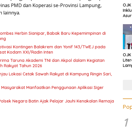
Dinas PMD dan Koperasi se-Provinsi Lampung,
OJK 
Inkl
 lainnya.
Asur
ombes Herbin Sianipar, Babak Baru Kepemimpinan di
ung
ivasi Kontingen Balakrem dan Yonif 143/TWEJ pada
at Kodam XXI/Radin Inten
OJK
Lite
ima Taruna Akademi TNI dan Akpol dalam Kegiatan
Lamp
lah Rakyat Tahun 2026
Eduk
au Lokasi Cetak Sawah Rakyat di Kampung Ringin Sari,
Lawa
Inves
 Masyarakat Manfaatkan Penggunaan Aplikasi Siger
 Polsek Negara Batin Ajak Pelajar Jauhi Kenakalan Remaja
Pop
1