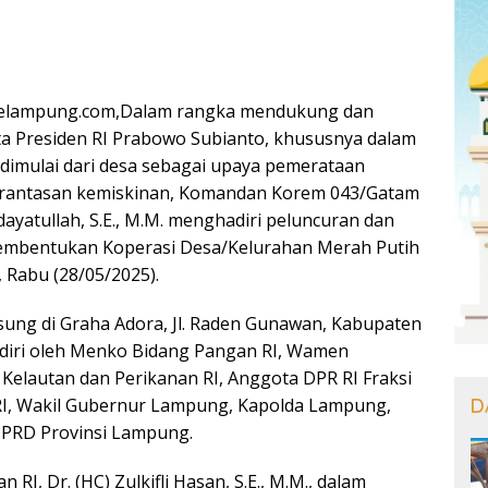
elampung.com,Dalam rangka mendukung dan
a Presiden RI Prabowo Subianto, khususnya dalam
imulai dari desa sebagai upaya pemerataan
rantasan kemiskinan, Komandan Korem 043/Gatam
dayatullah, S.E., M.M. menghadiri peluncuran dan
pembentukan Koperasi Desa/Kelurahan Merah Putih
 Rabu (28/05/2025).
gsung di Graha Adora, Jl. Raden Gunawan, Kabupaten
diri oleh Menko Bidang Pangan RI, Wamen
Kelautan dan Perikanan RI, Anggota DPR RI Fraksi
D
I, Wakil Gubernur Lampung, Kapolda Lampung,
 DPRD Provinsi Lampung.
RI, Dr. (HC) Zulkifli Hasan, S.E., M.M., dalam