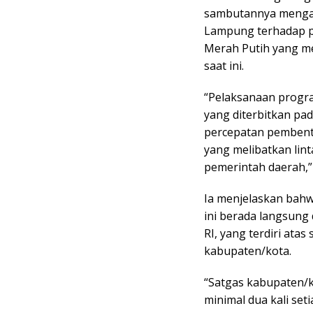
sambutannya mengap
Lampung terhadap p
Merah Putih yang m
saat ini.
“Pelaksanaan progr
yang diterbitkan pa
percepatan pembent
yang melibatkan li
pemerintah daerah,” 
Ia menjelaskan bah
ini berada langsung
RI, yang terdiri atas
kabupaten/kota.
“Satgas kabupaten/k
minimal dua kali set