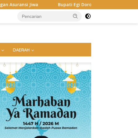
Bupati Egi Dorong ASN hingga Generasi Muda Kuasai AI, Sia
DAERAH