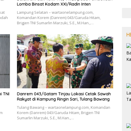
Lomba Binsat Kodam XXI/Radin Inten
kat
Lampung Selatan – wartaonelampung.com,
ndah
Komandan Korem (Danrem) 043/Garuda Hitam,
Brigjen TNI Sumarlin Marzuki, S.E., M.Han.,…
H
i TNI
Danrem 043/Gatam Tinjau Lokasi Cetak Sawah
Rakyat di Kampung Ringin Sari, Tulang Bawang
Tulang Bawang – wartaonelampung.com, Komandan
em
Korem (Danrem) 043/Garuda Hitam, Brigjen TNI
n
Sumarlin Marzuki, S.E., M.Han.,…