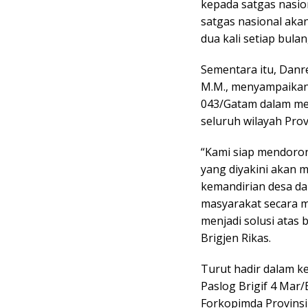
kepada satgas nasio
satgas nasional aka
dua kali setiap bulan,
Sementara itu, Danre
M.M., menyampaikan
043/Gatam dalam me
seluruh wilayah Pro
“Kami siap mendoro
yang diyakini akan
kemandirian desa da
masyarakat secara m
menjadi solusi atas
Brigjen Rikas.
Turut hadir dalam ke
Paslog Brigif 4 Mar
Forkopimda Provinsi