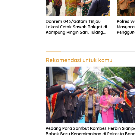
Danrem 043/Gatam Tinjau
Polres W
Lokasi Cetak Sawah Rakyat di
Masyara
Kampung Ringin Sari, Tulang
Pengguna
Bawang
Lampung 
Rekomendasi untuk kamu
Pedang Pora Sambut Kombes Herbin Sianip
Babak Baru Kepemimpinan di Polresta Ban