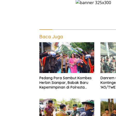
Baca Juga
Pedang Pora Sambut Kombes
Danrem 
Herbin Sianipar, Babak Baru
Kontinge
Kepemimpinan di Polresta
143/TWE
Bandar Lampung
Lomba B
XXI/Radi