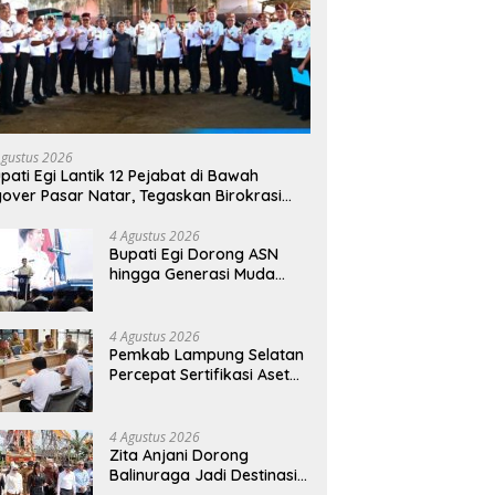
Agustus 2026
pati Egi Lantik 12 Pejabat di Bawah
yover Pasar Natar, Tegaskan Birokrasi
rus Dekat dengan Rakyat
4 Agustus 2026
Bupati Egi Dorong ASN
hingga Generasi Muda
Kuasai AI, Siapkan SDM
Lampung Selatan Hadapi
Era Digital
4 Agustus 2026
Pemkab Lampung Selatan
Percepat Sertifikasi Aset
Daerah, Bidik Peningkatan
Nilai MCSP KPK
4 Agustus 2026
Zita Anjani Dorong
Balinuraga Jadi Destinasi
Wisata Budaya, Ngaben