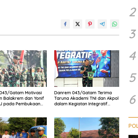
2
3
4
5
043/Gatam Motivasi
Danrem 043/Gatam Terima
6
n Balakrem dan Yonif
Taruna Akademi TNI dan Akpol
J pada Pembukaan
dalam Kegiatan Integratif
insat Kodam
Bhakti Sekolah Rakyat Tahun
n Inten
2026
POL