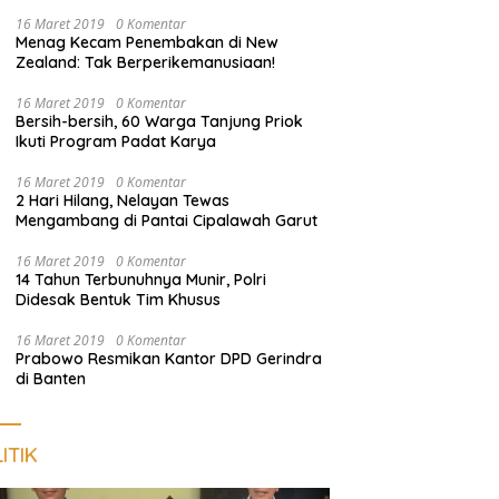
Harus Dekat dengan Rakyat
16 Maret 2019
0 Komentar
Menag Kecam Penembakan di New
Zealand: Tak Berperikemanusiaan!
16 Maret 2019
0 Komentar
Bersih-bersih, 60 Warga Tanjung Priok
Ikuti Program Padat Karya
16 Maret 2019
0 Komentar
2 Hari Hilang, Nelayan Tewas
Mengambang di Pantai Cipalawah Garut
16 Maret 2019
0 Komentar
14 Tahun Terbunuhnya Munir, Polri
Didesak Bentuk Tim Khusus
16 Maret 2019
0 Komentar
Prabowo Resmikan Kantor DPD Gerindra
di Banten
ITIK