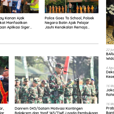
ay Kanan Ajak
Police Goes To School, Polsek
kat Manfaatkan
Negara Batin Ajak Pelajar
an Aplikasi Siger
Jauhi Kenakalan Remaja
Presisi
Hingga Narkoba
22 Ju
BARA
Wid
4 Agu
Deka
Kese
16 M
Joko
Rohi
16 M
Prab
ar,
Danrem 043/Gatam Motivasi Kontingen
Ban
dar
Balakrem dan Yonif 143/TWEJ pada Pembukaan