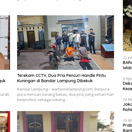
22 Ju
BARA
Wid
Terekam CCTV, Dua Pria Pencuri Handle Pintu
4 Agu
guk
Kuningan di Bandar Lampung Dibekuk
Deka
Kese
Bandar Lampung – wartaonelampung.com, Berpura-
urat)
pura mencari barang bekas, dua pria yang sehari-hari
16 M
berprofesi sebagai tukang…
Joko
Rohi
16 M
Prab
Ban