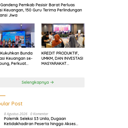
Gandeng Pemkab Pesisir Barat Perluas
usi Keuangan, 150 Guru Terima Perlindungan
ansi Jiwa
 Kukuhkan Bunda
KREDIT PRODUKTIF,
rasi Keuangan se-
UMKM, DAN INVESTASI
ung, Perkuat
MASYARAKAT
asi Masyarakat
LAMPUNG TERUS
n Pinjol dan
MENGUAT
tasi Ilegal
Selengkapnya
ular Post
8 Agustus 2026
0 Komentar
Polemik Seleksi S3 Unila, Dugaan
Ketidakhadiran Peserta hingga Akses