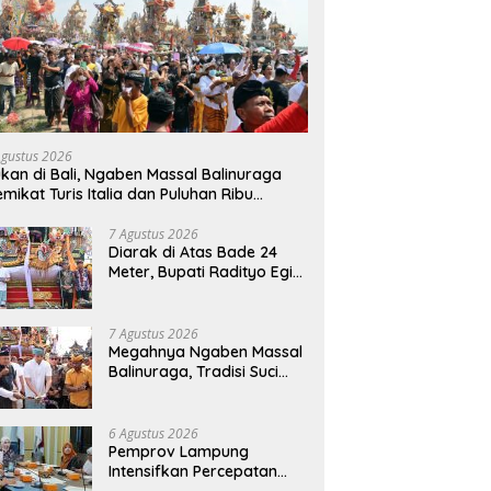
Agustus 2026
kan di Bali, Ngaben Massal Balinuraga
mikat Turis Italia dan Puluhan Ribu
ngunjung
7 Agustus 2026
Diarak di Atas Bade 24
Meter, Bupati Radityo Egi
Bawa Mimpi Besar
Balinuraga Jadi
‘Penglipuran’ Kedua pada
7 Agustus 2026
2027
Megahnya Ngaben Massal
Balinuraga, Tradisi Suci
Terbesar di Indonesia
yang Menghidupkan Desa
dan Merekatkan Ikatan
6 Agustus 2026
Keluarga
Pemprov Lampung
Intensifkan Percepatan
Penanggulangan