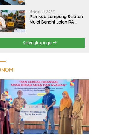
Tuberkulosis di
Tanggamus
6 Agustus 2026
Pemkab Lampung Selatan
Mulai Benahi Jalan RA
Basyid, Ruas Strategis Jati
Agung Segera Dipoles
Demi Keselamatan
Selengkapnya
Pengguna Jalan
ONOMI