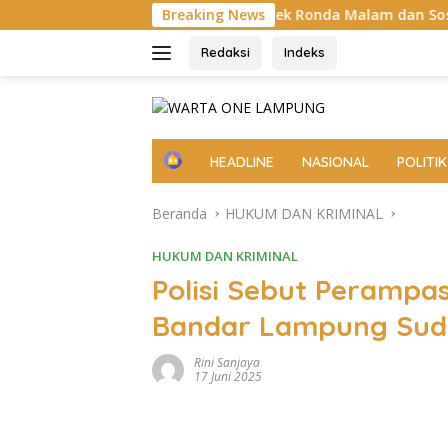
Langsung
 Buay Bahuga Cek Ronda Malam dan Sosialisasi Layanan 110
Breaking News
ke
konten
Redaksi
Indeks
H
HEADLINE
NASIONAL
POLITIK
o
m
Beranda
HUKUM DAN KRIMINAL
e
HUKUM DAN KRIMINAL
Polisi Sebut Perampas
Bandar Lampung Sud
Rini Sanjaya
17 Juni 2025