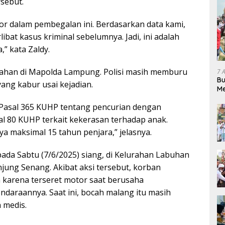
rsebut.
tor dalam pembegalan ini. Berdasarkan data kami,
libat kasus kriminal sebelumnya. Jadi, ini adalah
” kata Zaldy.
ditahan di Mapolda Lampung. Polisi masih memburu
7 
Bu
yang kabur usai kejadian.
Me
Pe
n Pasal 365 KUHP tentang pencurian dengan
al 80 KUHP terkait kekerasan terhadap anak.
maksimal 15 tahun penjara,” jelasnya.
i pada Sabtu (7/6/2025) siang, di Kelurahan Labuhan
jung Senang. Akibat aksi tersebut, korban
 karena terseret motor saat berusaha
araannya. Saat ini, bocah malang itu masih
 medis.