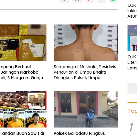
OJK 
Inkl
Asur
OJK
Lite
mpung Berhasil
Sembunyi di Mushola, Residivis
Lamp
 Jaringan Narkoba
Pencurian di Umpu Bhakti
Eduk
li, 6 Kilogram Ganja
Diringkus Polsek Umpu
Lawa
kan
Semenguk
Inves
Pop
1
 Tandan Buah Sawit di
Polsek Baradatu Ringkus