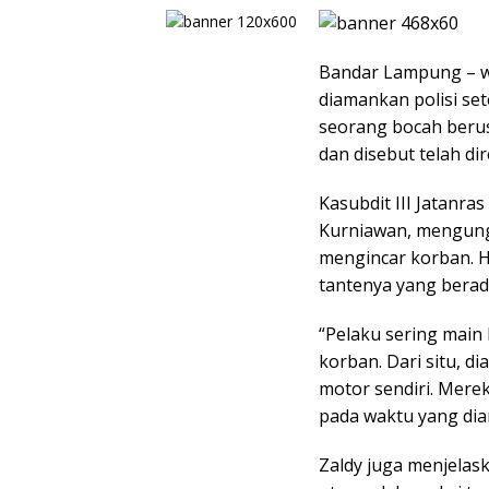
Bandar Lampung – w
diamankan polisi se
seorang bocah berusi
dan disebut telah d
Kasubdit III Jatanr
Kurniawan, mengung
mengincar korban. H
tantenya yang berada
“Pelaku sering main
korban. Dari situ, 
motor sendiri. Mere
pada waktu yang dian
Zaldy juga menjelas