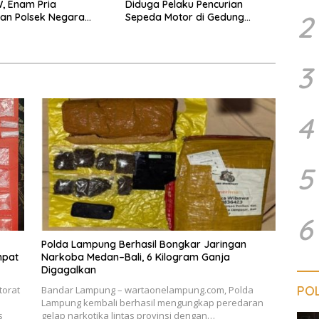
, Enam Pria
Diduga Pelaku Pencurian
2
an Polsek Negara
Sepeda Motor di Gedung
Pakuon
3
4
5
6
Polda Lampung Berhasil Bongkar Jaringan
mpat
Narkoba Medan–Bali, 6 Kilogram Ganja
Digagalkan
POL
torat
Bandar Lampung – wartaonelampung.com, Polda
Lampung kembali berhasil mengungkap peredaran
s
gelap narkotika lintas provinsi dengan…