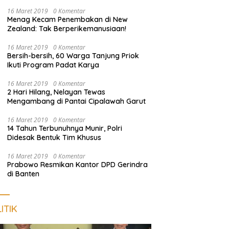
Hasil Seleksi Jadi Sorotan
16 Maret 2019
0 Komentar
Menag Kecam Penembakan di New
Zealand: Tak Berperikemanusiaan!
16 Maret 2019
0 Komentar
Bersih-bersih, 60 Warga Tanjung Priok
Ikuti Program Padat Karya
16 Maret 2019
0 Komentar
2 Hari Hilang, Nelayan Tewas
Mengambang di Pantai Cipalawah Garut
16 Maret 2019
0 Komentar
14 Tahun Terbunuhnya Munir, Polri
Didesak Bentuk Tim Khusus
16 Maret 2019
0 Komentar
Prabowo Resmikan Kantor DPD Gerindra
di Banten
ITIK