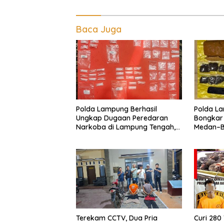
Baca Juga
Polda Lampung Berhasil
Polda La
Ungkap Dugaan Peredaran
Bongkar
Narkoba di Lampung Tengah,
Medan–Ba
Empat Terduga Pelaku
Digagal
Diamankan
Terekam CCTV, Dua Pria
Curi 280