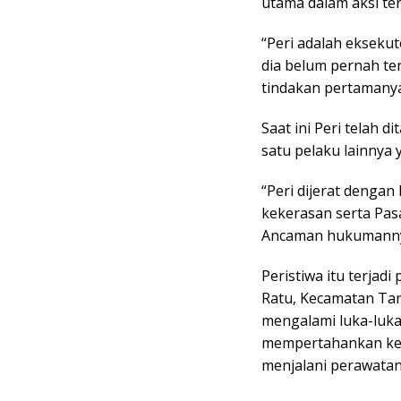
utama dalam aksi te
“Peri adalah ekseku
dia belum pernah ter
tindakan pertamanya,
Saat ini Peri telah 
satu pelaku lainnya 
“Peri dijerat denga
kekerasan serta Pas
Ancaman hukumannya 
Peristiwa itu terjad
Ratu, Kecamatan Tan
mengalami luka-luka
mempertahankan kend
menjalani perawatan