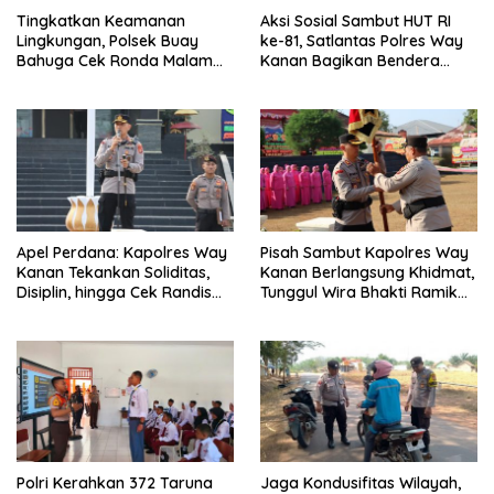
Tingkatkan Keamanan
Aksi Sosial Sambut HUT RI
Lingkungan, Polsek Buay
ke-81, Satlantas Polres Way
Bahuga Cek Ronda Malam
Kanan Bagikan Bendera
dan Sosialisasi Layanan 110
Merah Putih Gratis ke
Pengendara
Apel Perdana: Kapolres Way
Pisah Sambut Kapolres Way
Kanan Tekankan Soliditas,
Kanan Berlangsung Khidmat,
Disiplin, hingga Cek Randis
Tunggul Wira Bhakti Ramik
dan Senpi Dinas
Ragom Resmi Beralih
Polri Kerahkan 372 Taruna
Jaga Kondusifitas Wilayah,