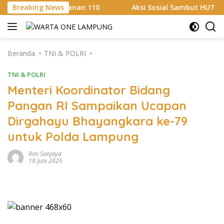
Langsung
ayanan 110
Breaking News
Aksi Sosial Sambut HUT RI ke-81, Satlanta
ke
konten
Beranda
TNI & POLRI
TNI & POLRI
Menteri Koordinator Bidang
Pangan RI Sampaikan Ucapan
Dirgahayu Bhayangkara ke-79
untuk Polda Lampung
Rini Sanjaya
19 Juni 2025