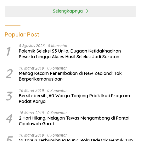
Ilegal
Selengkapnya
Popular Post
1
8 Agustus 2026
0 Komentar
Polemik Seleksi S3 Unila, Dugaan Ketidakhadiran
Peserta hingga Akses Hasil Seleksi Jadi Sorotan
2
16 Maret 2019
0 Komentar
Menag Kecam Penembakan di New Zealand: Tak
Berperikemanusiaan!
3
16 Maret 2019
0 Komentar
Bersih-bersih, 60 Warga Tanjung Priok Ikuti Program
Padat Karya
4
16 Maret 2019
0 Komentar
2 Hari Hilang, Nelayan Tewas Mengambang di Pantai
Cipalawah Garut
5
16 Maret 2019
0 Komentar
14 Tahun Terbunuhnya Munir, Polri Didesak Bentuk Tim