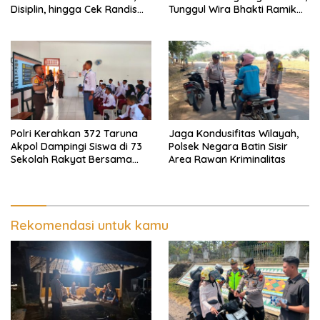
Disiplin, hingga Cek Randis
Tunggul Wira Bhakti Ramik
dan Senpi Dinas
Ragom Resmi Beralih
Polri Kerahkan 372 Taruna
Jaga Kondusifitas Wilayah,
Akpol Dampingi Siswa di 73
Polsek Negara Batin Sisir
Sekolah Rakyat Bersama
Area Rawan Kriminalitas
Taruna Akademi TNI
Rekomendasi untuk kamu