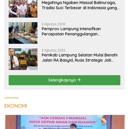
Megahnya Ngaben Massal Balinuraga,
Tradisi Suci Terbesar di Indonesia yang
Menghidupkan Desa dan Merekatkan
Ikatan Keluarga
6 Agustus 2026
Pemprov Lampung Intensifkan
Percepatan Penanggulangan
Tuberkulosis di Tanggamus
6 Agustus 2026
Pemkab Lampung Selatan Mulai Benahi
Jalan RA Basyid, Ruas Strategis Jati
Agung Segera Dipoles Demi
Keselamatan Pengguna Jalan
Selengkapnya
EKONOMI