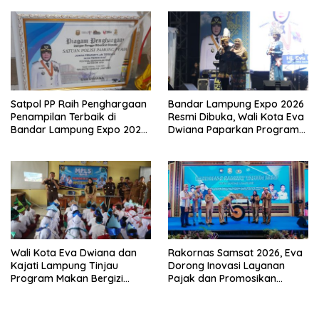
Nyaman
Satpol PP Raih Penghargaan
Bandar Lampung Expo 2026
Penampilan Terbaik di
Resmi Dibuka, Wali Kota Eva
Bandar Lampung Expo 2026,
Dwiana Paparkan Program
Wali Kota Eva Dwiana Ajak
Gratis dan Target Jadikan
Tingkatkan Pelayanan untuk
Kota Gerbang Investasi
Masyarakat
Lampung
Wali Kota Eva Dwiana dan
Rakornas Samsat 2026, Eva
Kajati Lampung Tinjau
Dorong Inovasi Layanan
Program Makan Bergizi
Pajak dan Promosikan
Gratis, Pastikan Menu
Bandar Lampung
Berkualitas dan Tepat
Sasaran