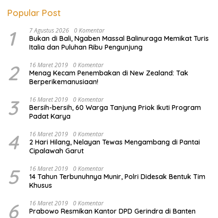
Popular Post
1
7 Agustus 2026
0 Komentar
Bukan di Bali, Ngaben Massal Balinuraga Memikat Turis
Italia dan Puluhan Ribu Pengunjung
2
16 Maret 2019
0 Komentar
Menag Kecam Penembakan di New Zealand: Tak
Berperikemanusiaan!
3
16 Maret 2019
0 Komentar
Bersih-bersih, 60 Warga Tanjung Priok Ikuti Program
Padat Karya
4
16 Maret 2019
0 Komentar
2 Hari Hilang, Nelayan Tewas Mengambang di Pantai
Cipalawah Garut
5
16 Maret 2019
0 Komentar
14 Tahun Terbunuhnya Munir, Polri Didesak Bentuk Tim
Khusus
6
16 Maret 2019
0 Komentar
Prabowo Resmikan Kantor DPD Gerindra di Banten