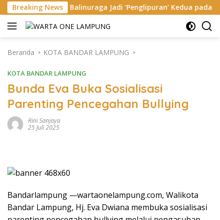
Langsung
ar Balinuraga Jadi ‘Penglipuran’ Kedua pada 2027
Breaking News
Megah
ke
konten
Beranda
KOTA BANDAR LAMPUNG
KOTA BANDAR LAMPUNG
Bunda Eva Buka Sosialisasi
Parenting Pencegahan Bullying
Rini Sanjaya
25 Juli 2025
Bandarlampung —wartaonelampung.com, Walikota
Bandar Lampung, Hj. Eva Dwiana membuka sosialisasi
parenting pencegahan bullying melalui pengasuhan