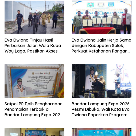
Eva Dwiana Tinjau Hasil
Eva Dwiana Jalin Kerja Sama
Perbaikan Jalan Wala Kuba
dengan Kabupaten Solok,
Way Laga, Pastikan Akses
Perkuat Ketahanan Pangan
Warga Kembali Aman dan
dan Kendalikan Inflasi
Nyaman
Satpol PP Raih Penghargaan
Bandar Lampung Expo 2026
Penampilan Terbaik di
Resmi Dibuka, Wali Kota Eva
Bandar Lampung Expo 2026,
Dwiana Paparkan Program
Wali Kota Eva Dwiana Ajak
Gratis dan Target Jadikan
Tingkatkan Pelayanan untuk
Kota Gerbang Investasi
Masyarakat
Lampung