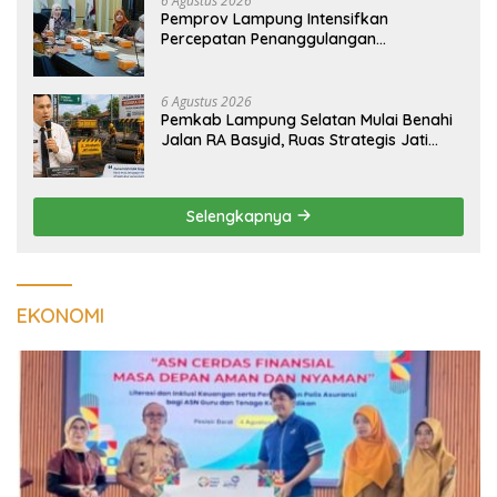
6 Agustus 2026
Pemprov Lampung Intensifkan
Percepatan Penanggulangan
Tuberkulosis di Tanggamus
6 Agustus 2026
Pemkab Lampung Selatan Mulai Benahi
Jalan RA Basyid, Ruas Strategis Jati
Agung Segera Dipoles Demi
Keselamatan Pengguna Jalan
Selengkapnya
EKONOMI