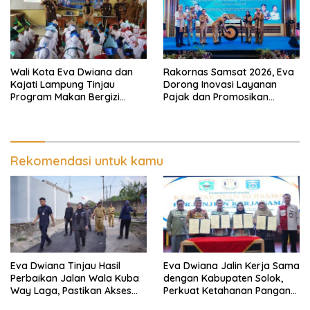
Wali Kota Eva Dwiana dan
Rakornas Samsat 2026, Eva
Kajati Lampung Tinjau
Dorong Inovasi Layanan
Program Makan Bergizi
Pajak dan Promosikan
Gratis, Pastikan Menu
Bandar Lampung
Berkualitas dan Tepat
Sasaran
Rekomendasi untuk kamu
Eva Dwiana Tinjau Hasil
Eva Dwiana Jalin Kerja Sama
Perbaikan Jalan Wala Kuba
dengan Kabupaten Solok,
Way Laga, Pastikan Akses
Perkuat Ketahanan Pangan
Warga Kembali Aman dan
dan Kendalikan Inflasi