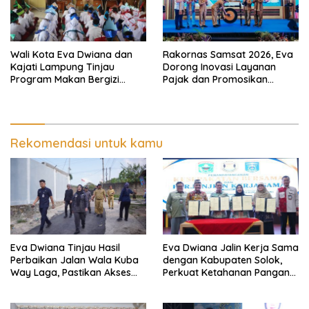
Wali Kota Eva Dwiana dan
Rakornas Samsat 2026, Eva
Kajati Lampung Tinjau
Dorong Inovasi Layanan
Program Makan Bergizi
Pajak dan Promosikan
Gratis, Pastikan Menu
Bandar Lampung
Berkualitas dan Tepat
Sasaran
Rekomendasi untuk kamu
Eva Dwiana Tinjau Hasil
Eva Dwiana Jalin Kerja Sama
Perbaikan Jalan Wala Kuba
dengan Kabupaten Solok,
Way Laga, Pastikan Akses
Perkuat Ketahanan Pangan
Warga Kembali Aman dan
dan Kendalikan Inflasi
Nyaman