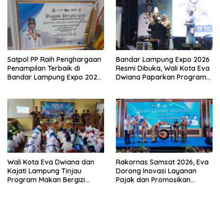
Satpol PP Raih Penghargaan
Bandar Lampung Expo 2026
Penampilan Terbaik di
Resmi Dibuka, Wali Kota Eva
Bandar Lampung Expo 2026,
Dwiana Paparkan Program
Wali Kota Eva Dwiana Ajak
Gratis dan Target Jadikan
Tingkatkan Pelayanan untuk
Kota Gerbang Investasi
Masyarakat
Lampung
Wali Kota Eva Dwiana dan
Rakornas Samsat 2026, Eva
Kajati Lampung Tinjau
Dorong Inovasi Layanan
Program Makan Bergizi
Pajak dan Promosikan
Gratis, Pastikan Menu
Bandar Lampung
Berkualitas dan Tepat
Sasaran