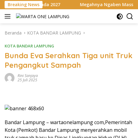
Langsung
 pada 2027
Breaking News
Megahnya Ngaben Massal Balinuraga, Tradis
ke
konten
Beranda
KOTA BANDAR LAMPUNG
KOTA BANDAR LAMPUNG
Bunda Eva Serahkan Tiga unit Truk
Pengangkut Sampah
Rini Sanjaya
25 Juli 2025
Bandar Lampung – wartaonelampung com,Pemerintah
Kota (Pemkot) Bandar Lampung menyerahkan mobil
truk sampah baru ke Dinas Lingkungan Hidup (DLH)