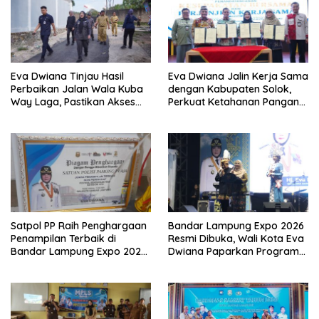
Eva Dwiana Tinjau Hasil
Eva Dwiana Jalin Kerja Sama
Perbaikan Jalan Wala Kuba
dengan Kabupaten Solok,
Way Laga, Pastikan Akses
Perkuat Ketahanan Pangan
Warga Kembali Aman dan
dan Kendalikan Inflasi
Nyaman
Satpol PP Raih Penghargaan
Bandar Lampung Expo 2026
Penampilan Terbaik di
Resmi Dibuka, Wali Kota Eva
Bandar Lampung Expo 2026,
Dwiana Paparkan Program
Wali Kota Eva Dwiana Ajak
Gratis dan Target Jadikan
Tingkatkan Pelayanan untuk
Kota Gerbang Investasi
Masyarakat
Lampung