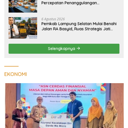
Percepatan Penanggulangan
Tuberkulosis di Tanggamus
6 Agustus 2026
Pemkab Lampung Selatan Mulai Benahi
Jalan RA Basyid, Ruas Strategis Jati
Agung Segera Dipoles Demi
Keselamatan Pengguna Jalan
Selengkapnya
EKONOMI