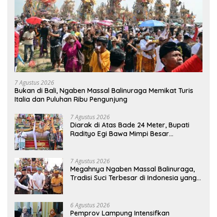
7 Agustus 2026
Bukan di Bali, Ngaben Massal Balinuraga Memikat Turis
Italia dan Puluhan Ribu Pengunjung
7 Agustus 2026
Diarak di Atas Bade 24 Meter, Bupati
Radityo Egi Bawa Mimpi Besar
Balinuraga Jadi ‘Penglipuran’ Kedua
pada 2027
7 Agustus 2026
Megahnya Ngaben Massal Balinuraga,
Tradisi Suci Terbesar di Indonesia yang
Menghidupkan Desa dan Merekatkan
Ikatan Keluarga
6 Agustus 2026
Pemprov Lampung Intensifkan