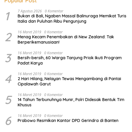
Popular Post
1
7 Agustus 2026
0 Komentar
Bukan di Bali, Ngaben Massal Balinuraga Memikat Turis
Italia dan Puluhan Ribu Pengunjung
2
16 Maret 2019
0 Komentar
Menag Kecam Penembakan di New Zealand: Tak
Berperikemanusiaan!
3
16 Maret 2019
0 Komentar
Bersih-bersih, 60 Warga Tanjung Priok Ikuti Program
Padat Karya
4
16 Maret 2019
0 Komentar
2 Hari Hilang, Nelayan Tewas Mengambang di Pantai
Cipalawah Garut
5
16 Maret 2019
0 Komentar
14 Tahun Terbunuhnya Munir, Polri Didesak Bentuk Tim
Khusus
6
16 Maret 2019
0 Komentar
Prabowo Resmikan Kantor DPD Gerindra di Banten