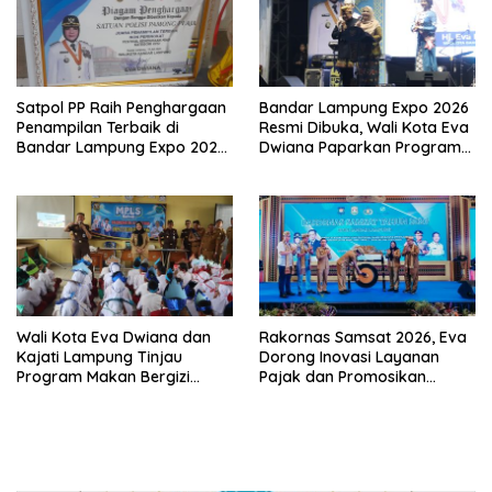
Satpol PP Raih Penghargaan
Bandar Lampung Expo 2026
Penampilan Terbaik di
Resmi Dibuka, Wali Kota Eva
Bandar Lampung Expo 2026,
Dwiana Paparkan Program
Wali Kota Eva Dwiana Ajak
Gratis dan Target Jadikan
Tingkatkan Pelayanan untuk
Kota Gerbang Investasi
Masyarakat
Lampung
Wali Kota Eva Dwiana dan
Rakornas Samsat 2026, Eva
Kajati Lampung Tinjau
Dorong Inovasi Layanan
Program Makan Bergizi
Pajak dan Promosikan
Gratis, Pastikan Menu
Bandar Lampung
Berkualitas dan Tepat
Sasaran