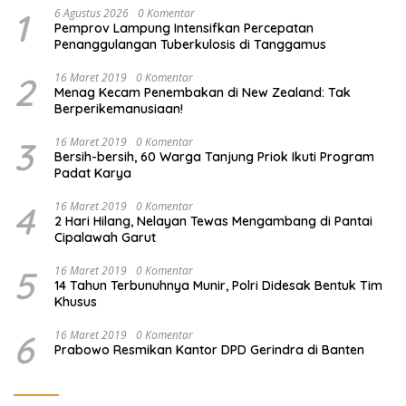
1
6 Agustus 2026
0 Komentar
Pemprov Lampung Intensifkan Percepatan
Penanggulangan Tuberkulosis di Tanggamus
2
16 Maret 2019
0 Komentar
Menag Kecam Penembakan di New Zealand: Tak
Berperikemanusiaan!
3
16 Maret 2019
0 Komentar
Bersih-bersih, 60 Warga Tanjung Priok Ikuti Program
Padat Karya
4
16 Maret 2019
0 Komentar
2 Hari Hilang, Nelayan Tewas Mengambang di Pantai
Cipalawah Garut
5
16 Maret 2019
0 Komentar
14 Tahun Terbunuhnya Munir, Polri Didesak Bentuk Tim
Khusus
6
16 Maret 2019
0 Komentar
Prabowo Resmikan Kantor DPD Gerindra di Banten