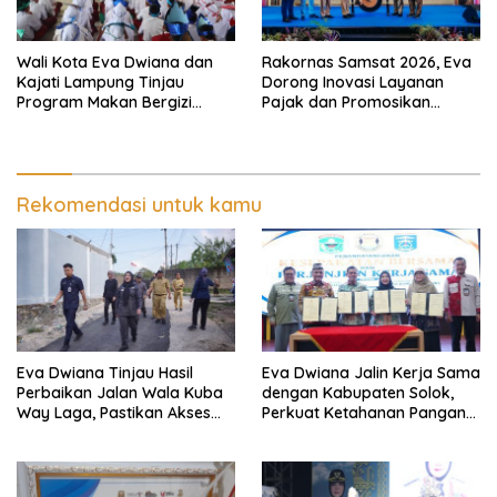
Wali Kota Eva Dwiana dan
Rakornas Samsat 2026, Eva
Kajati Lampung Tinjau
Dorong Inovasi Layanan
Program Makan Bergizi
Pajak dan Promosikan
Gratis, Pastikan Menu
Bandar Lampung
Berkualitas dan Tepat
Sasaran
Rekomendasi untuk kamu
Eva Dwiana Tinjau Hasil
Eva Dwiana Jalin Kerja Sama
Perbaikan Jalan Wala Kuba
dengan Kabupaten Solok,
Way Laga, Pastikan Akses
Perkuat Ketahanan Pangan
Warga Kembali Aman dan
dan Kendalikan Inflasi
Nyaman