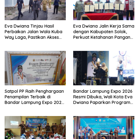
Eva Dwiana Tinjau Hasil
Eva Dwiana Jalin Kerja Sama
Perbaikan Jalan Wala Kuba
dengan Kabupaten Solok,
Way Laga, Pastikan Akses
Perkuat Ketahanan Pangan
Warga Kembali Aman dan
dan Kendalikan Inflasi
Nyaman
Satpol PP Raih Penghargaan
Bandar Lampung Expo 2026
Penampilan Terbaik di
Resmi Dibuka, Wali Kota Eva
Bandar Lampung Expo 2026,
Dwiana Paparkan Program
Wali Kota Eva Dwiana Ajak
Gratis dan Target Jadikan
Tingkatkan Pelayanan untuk
Kota Gerbang Investasi
Masyarakat
Lampung