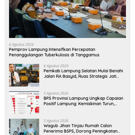
6 Agustus 2026
Pemprov Lampung Intensifkan Percepatan
Penanggulangan Tuberkulosis di Tanggamus
6 Agustus 2026
Pemkab Lampung Selatan Mulai Benahi
Jalan RA Basyid, Ruas Strategis Jati
Agung Segera Dipoles Demi
Keselamatan Pengguna Jalan
5 Agustus 2026
BPS Provinsi Lampung Ungkap Capaian
Positif Lampung: Kemiskinan Turun,
Inflasi Terkendali, Ekonomi Terus
Tumbuh
5 Agustus 2026
Wagub Jihan Tinjau Rumah Calon
Penerima BSPS, Dorong Peningkatan