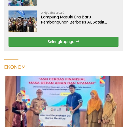
Kualitas Hunian Warga dan Serap
Aspirasi Masyarakat
5 Agustus 2026
Lampung Masuki Era Baru
Pembangunan Berbasis AI, Satelit
Hiperspektral Lampung-1 Resmi
Mengorbit
Selengkapnya
EKONOMI