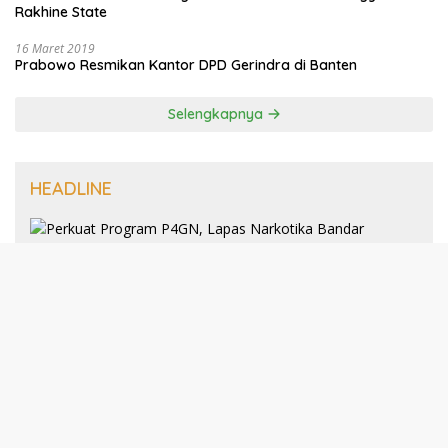
Rakhine State
16 Maret 2019
Prabowo Resmikan Kantor DPD Gerindra di Banten
Selengkapnya
HEADLINE
8 Januari 2025
Perkuat Program P4GN, Lapas
Narkotika Bandar Lampung Terima
Audiensi dari BNN Kabupaten Lampung
Selatan
30 Desember 2024
193 Guru PAI Profesional Kota Bandar
Lampung Dikukuhkan Dalam Yudisium