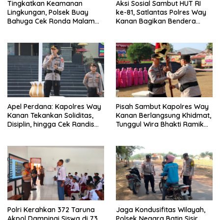
Tingkatkan Keamanan
Aksi Sosial Sambut HUT RI
Lingkungan, Polsek Buay
ke-81, Satlantas Polres Way
Bahuga Cek Ronda Malam
Kanan Bagikan Bendera
dan Sosialisasi Layanan 110
Merah Putih Gratis ke
Pengendara
Apel Perdana: Kapolres Way
Pisah Sambut Kapolres Way
Kanan Tekankan Soliditas,
Kanan Berlangsung Khidmat,
Disiplin, hingga Cek Randis
Tunggul Wira Bhakti Ramik
dan Senpi Dinas
Ragom Resmi Beralih
Polri Kerahkan 372 Taruna
Jaga Kondusifitas Wilayah,
Akpol Dampingi Siswa di 73
Polsek Negara Batin Sisir