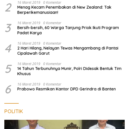
2
16 Maret 2019
0 Komentar
Menag Kecam Penembakan di New Zealand: Tak
Berperikemanusiaan!
3
16 Maret 2019
0 Komentar
Bersih-bersih, 60 Warga Tanjung Priok Ikuti Program
Padat Karya
4
16 Maret 2019
0 Komentar
2 Hari Hilang, Nelayan Tewas Mengambang di Pantai
Cipalawah Garut
5
16 Maret 2019
0 Komentar
14 Tahun Terbunuhnya Munir, Polri Didesak Bentuk Tim
Khusus
6
16 Maret 2019
0 Komentar
Prabowo Resmikan Kantor DPD Gerindra di Banten
POLITIK