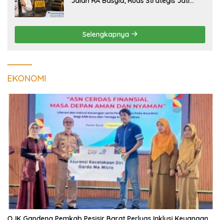
Jalan RA Basyid, Ruas Strategis Jati
Agung Segera Dipoles Demi
Keselamatan Pengguna Jalan
Selengkapnya
EKONOMI
OJK Gandeng Pemkab Pesisir Barat Perluas Inklusi Keuangan,