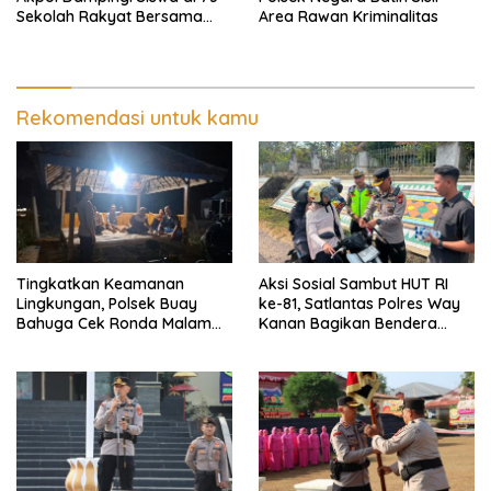
Sekolah Rakyat Bersama
Area Rawan Kriminalitas
Taruna Akademi TNI
Rekomendasi untuk kamu
Tingkatkan Keamanan
Aksi Sosial Sambut HUT RI
Lingkungan, Polsek Buay
ke-81, Satlantas Polres Way
Bahuga Cek Ronda Malam
Kanan Bagikan Bendera
dan Sosialisasi Layanan 110
Merah Putih Gratis ke
Pengendara