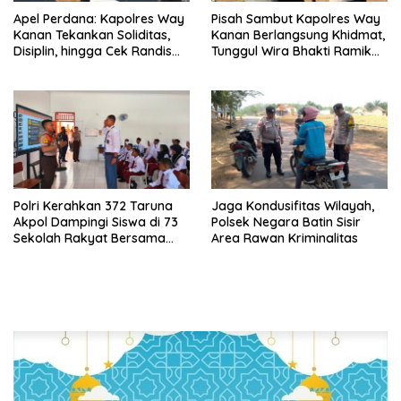
Apel Perdana: Kapolres Way
Pisah Sambut Kapolres Way
Kanan Tekankan Soliditas,
Kanan Berlangsung Khidmat,
Disiplin, hingga Cek Randis
Tunggul Wira Bhakti Ramik
dan Senpi Dinas
Ragom Resmi Beralih
Polri Kerahkan 372 Taruna
Jaga Kondusifitas Wilayah,
Akpol Dampingi Siswa di 73
Polsek Negara Batin Sisir
Sekolah Rakyat Bersama
Area Rawan Kriminalitas
Taruna Akademi TNI