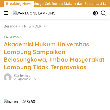
Langsung
Bahuga Cek Ronda Malam dan Sosialisasi Layanan 110
Breaking News
ke
konten
Beranda
TNI & POLRI
TNI & POLRI
Akademisi Hukum Universitas
Lampung Sampaikan
Belasungkawa, Imbau Masyarakat
Lampung Tidak Terprovokasi
Rini Sanjaya
29 Agustus 2025