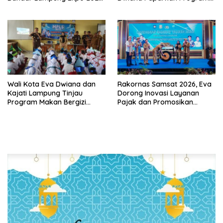
Wali Kota Eva Dwiana Ajak
Gratis dan Target Jadikan
Tingkatkan Pelayanan untuk
Kota Gerbang Investasi
Masyarakat
Lampung
Wali Kota Eva Dwiana dan
Rakornas Samsat 2026, Eva
Kajati Lampung Tinjau
Dorong Inovasi Layanan
Program Makan Bergizi
Pajak dan Promosikan
Gratis, Pastikan Menu
Bandar Lampung
Berkualitas dan Tepat
Sasaran