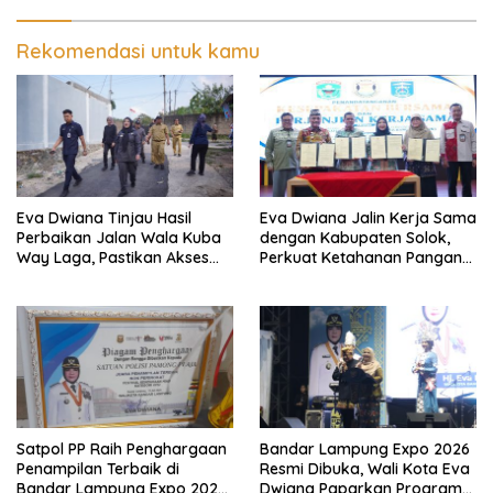
Sasaran
Rekomendasi untuk kamu
Eva Dwiana Tinjau Hasil
Eva Dwiana Jalin Kerja Sama
Perbaikan Jalan Wala Kuba
dengan Kabupaten Solok,
Way Laga, Pastikan Akses
Perkuat Ketahanan Pangan
Warga Kembali Aman dan
dan Kendalikan Inflasi
Nyaman
Satpol PP Raih Penghargaan
Bandar Lampung Expo 2026
Penampilan Terbaik di
Resmi Dibuka, Wali Kota Eva
Bandar Lampung Expo 2026,
Dwiana Paparkan Program