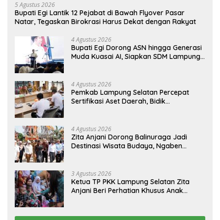
5 Agustus 2026
Bupati Egi Lantik 12 Pejabat di Bawah Flyover Pasar
Natar, Tegaskan Birokrasi Harus Dekat dengan Rakyat
4 Agustus 2026
Bupati Egi Dorong ASN hingga Generasi
Muda Kuasai AI, Siapkan SDM Lampung
Selatan Hadapi Era Digital
4 Agustus 2026
Pemkab Lampung Selatan Percepat
Sertifikasi Aset Daerah, Bidik
Peningkatan Nilai MCSP KPK
4 Agustus 2026
Zita Anjani Dorong Balinuraga Jadi
Destinasi Wisata Budaya, Ngaben
Massal Dinilai Miliki Daya Tarik Nasional
3 Agustus 2026
Ketua TP PKK Lampung Selatan Zita
Anjani Beri Perhatian Khusus Anak
Berisiko Stunting di Sidomulyo