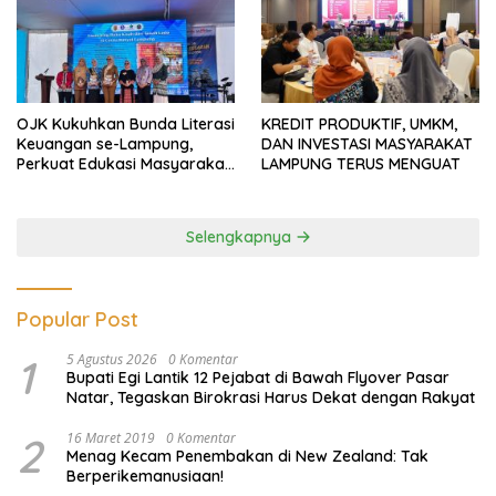
OJK Kukuhkan Bunda Literasi
KREDIT PRODUKTIF, UMKM,
Keuangan se-Lampung,
DAN INVESTASI MASYARAKAT
Perkuat Edukasi Masyarakat
LAMPUNG TERUS MENGUAT
Lawan Pinjol dan Investasi
Ilegal
Selengkapnya
Popular Post
1
5 Agustus 2026
0 Komentar
Bupati Egi Lantik 12 Pejabat di Bawah Flyover Pasar
Natar, Tegaskan Birokrasi Harus Dekat dengan Rakyat
2
16 Maret 2019
0 Komentar
Menag Kecam Penembakan di New Zealand: Tak
Berperikemanusiaan!