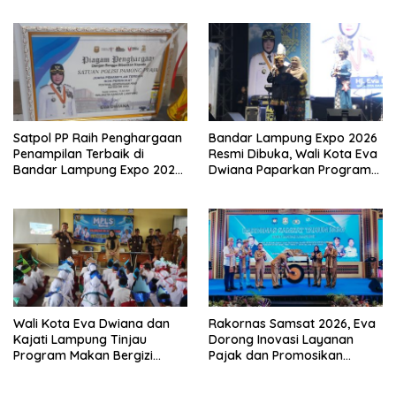
Warga Kembali Aman dan
dan Kendalikan Inflasi
Nyaman
Satpol PP Raih Penghargaan
Bandar Lampung Expo 2026
Penampilan Terbaik di
Resmi Dibuka, Wali Kota Eva
Bandar Lampung Expo 2026,
Dwiana Paparkan Program
Wali Kota Eva Dwiana Ajak
Gratis dan Target Jadikan
Tingkatkan Pelayanan untuk
Kota Gerbang Investasi
Masyarakat
Lampung
Wali Kota Eva Dwiana dan
Rakornas Samsat 2026, Eva
Kajati Lampung Tinjau
Dorong Inovasi Layanan
Program Makan Bergizi
Pajak dan Promosikan
Gratis, Pastikan Menu
Bandar Lampung
Berkualitas dan Tepat