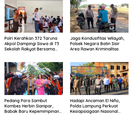
Polri Kerahkan 372 Taruna
Jaga Kondusifitas Wilayah,
Akpol Dampingi Siswa di 73
Polsek Negara Batin Sisir
Sekolah Rakyat Bersama
Area Rawan Kriminalitas
Taruna Akademi TNI
Pedang Pora Sambut
Hadapi Ancaman El Niño,
Kombes Herbin Sianipar,
Polda Lampung Perkuat
Babak Baru Kepemimpinan
Kesiapsiagaan Nasional
di Polresta Bandar Lampung
Antisipasi Karhutla