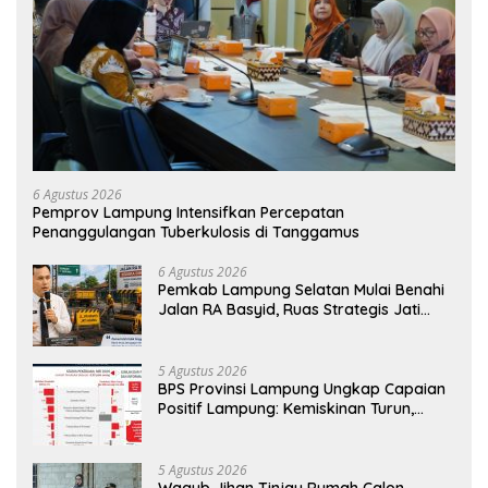
6 Agustus 2026
Pemprov Lampung Intensifkan Percepatan
Penanggulangan Tuberkulosis di Tanggamus
6 Agustus 2026
Pemkab Lampung Selatan Mulai Benahi
Jalan RA Basyid, Ruas Strategis Jati
Agung Segera Dipoles Demi
Keselamatan Pengguna Jalan
5 Agustus 2026
BPS Provinsi Lampung Ungkap Capaian
Positif Lampung: Kemiskinan Turun,
Inflasi Terkendali, Ekonomi Terus
Tumbuh
5 Agustus 2026