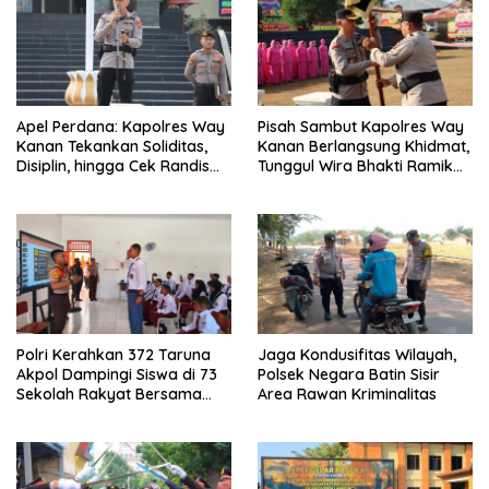
Apel Perdana: Kapolres Way
Pisah Sambut Kapolres Way
Kanan Tekankan Soliditas,
Kanan Berlangsung Khidmat,
Disiplin, hingga Cek Randis
Tunggul Wira Bhakti Ramik
dan Senpi Dinas
Ragom Resmi Beralih
Polri Kerahkan 372 Taruna
Jaga Kondusifitas Wilayah,
Akpol Dampingi Siswa di 73
Polsek Negara Batin Sisir
Sekolah Rakyat Bersama
Area Rawan Kriminalitas
Taruna Akademi TNI