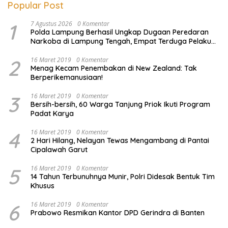
Popular Post
1
7 Agustus 2026
0 Komentar
Polda Lampung Berhasil Ungkap Dugaan Peredaran
Narkoba di Lampung Tengah, Empat Terduga Pelaku
Diamankan
2
16 Maret 2019
0 Komentar
Menag Kecam Penembakan di New Zealand: Tak
Berperikemanusiaan!
3
16 Maret 2019
0 Komentar
Bersih-bersih, 60 Warga Tanjung Priok Ikuti Program
Padat Karya
4
16 Maret 2019
0 Komentar
2 Hari Hilang, Nelayan Tewas Mengambang di Pantai
Cipalawah Garut
5
16 Maret 2019
0 Komentar
14 Tahun Terbunuhnya Munir, Polri Didesak Bentuk Tim
Khusus
6
16 Maret 2019
0 Komentar
Prabowo Resmikan Kantor DPD Gerindra di Banten