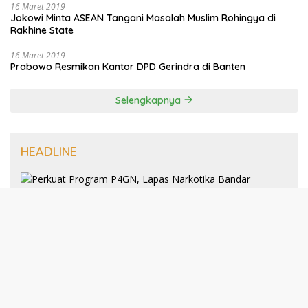
16 Maret 2019
Jokowi Minta ASEAN Tangani Masalah Muslim Rohingya di
Rakhine State
16 Maret 2019
Prabowo Resmikan Kantor DPD Gerindra di Banten
Selengkapnya
HEADLINE
8 Januari 2025
Perkuat Program P4GN, Lapas
Narkotika Bandar Lampung Terima
Audiensi dari BNN Kabupaten Lampung
Selatan
30 Desember 2024