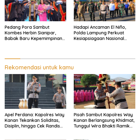
Pedang Pora Sambut
Hadapi Ancaman El Niño,
Kombes Herbin Sianipar,
Polda Lampung Perkuat
Babak Baru Kepemimpinan
Kesiapsiagaan Nasional
di Polresta Bandar Lampung
Antisipasi Karhutla
Rekomendasi untuk kamu
Apel Perdana: Kapolres Way
Pisah Sambut Kapolres Way
Kanan Tekankan Soliditas,
Kanan Berlangsung Khidmat,
Disiplin, hingga Cek Randis
Tunggul Wira Bhakti Ramik
dan Senpi Dinas
Ragom Resmi Beralih