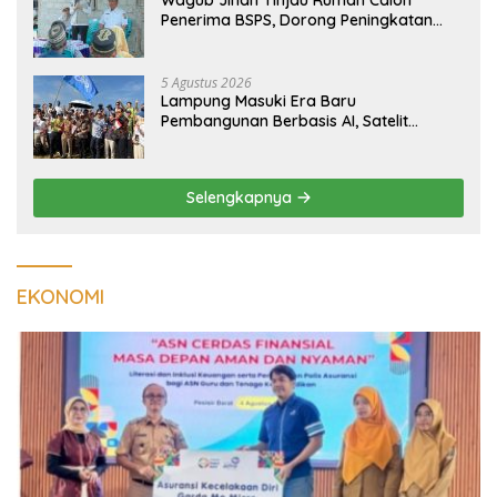
Wagub Jihan Tinjau Rumah Calon
Penerima BSPS, Dorong Peningkatan
Kualitas Hunian Warga dan Serap
Aspirasi Masyarakat
5 Agustus 2026
Lampung Masuki Era Baru
Pembangunan Berbasis AI, Satelit
Hiperspektral Lampung-1 Resmi
Mengorbit
Selengkapnya
EKONOMI