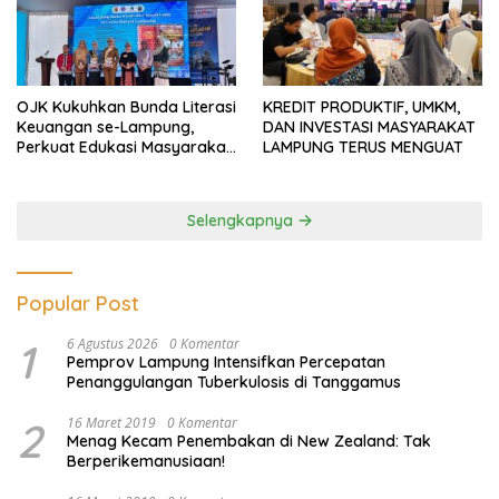
OJK Kukuhkan Bunda Literasi
KREDIT PRODUKTIF, UMKM,
Keuangan se-Lampung,
DAN INVESTASI MASYARAKAT
Perkuat Edukasi Masyarakat
LAMPUNG TERUS MENGUAT
Lawan Pinjol dan Investasi
Ilegal
Selengkapnya
Popular Post
1
6 Agustus 2026
0 Komentar
Pemprov Lampung Intensifkan Percepatan
Penanggulangan Tuberkulosis di Tanggamus
2
16 Maret 2019
0 Komentar
Menag Kecam Penembakan di New Zealand: Tak
Berperikemanusiaan!