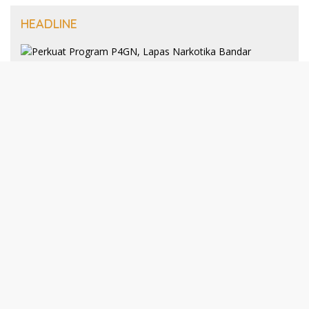
HEADLINE
8 Januari 2025
Perkuat Program P4GN, Lapas
Narkotika Bandar Lampung Terima
Audiensi dari BNN Kabupaten Lampung
Selatan
30 Desember 2024
193 Guru PAI Profesional Kota Bandar
Lampung Dikukuhkan Dalam Yudisium
PPG Tahun 2024
21 Desember 2024
Talkshow Kewirausahaan: JNE dan Para
Praktisi Buka Rahasia Sukses Bisnis di
Darmajaya