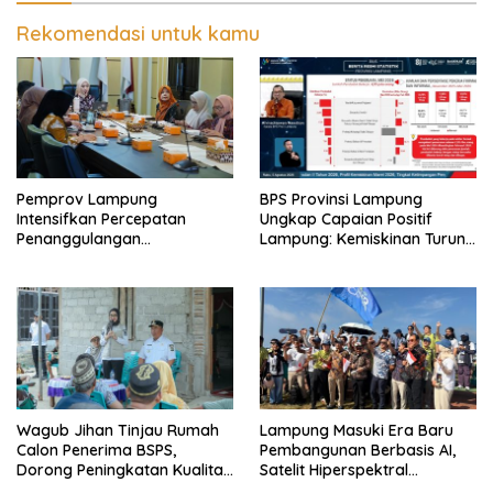
Rekomendasi untuk kamu
Pemprov Lampung
BPS Provinsi Lampung
Intensifkan Percepatan
Ungkap Capaian Positif
Penanggulangan
Lampung: Kemiskinan Turun,
Tuberkulosis di Tanggamus
Inflasi Terkendali, Ekonomi
Terus Tumbuh
Wagub Jihan Tinjau Rumah
Lampung Masuki Era Baru
Calon Penerima BSPS,
Pembangunan Berbasis AI,
Dorong Peningkatan Kualitas
Satelit Hiperspektral
Hunian Warga dan Serap
Lampung-1 Resmi Mengorbit