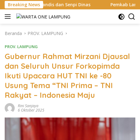
Langsung
Randis dan Senpi Dinas
Breaking News
Pemkab Lampung Selatan Mulai B
ke
konten
Beranda
PROV. LAMPUNG
PROV. LAMPUNG
Gubernur Rahmat Mirzani Djausal
dan Seluruh Unsur Forkopimda
Ikuti Upacara HUT TNI ke -80
Usung Tema “TNI Prima – TNI
Rakyat – Indonesia Maju
Rini Sanjaya
6 Oktober 2025