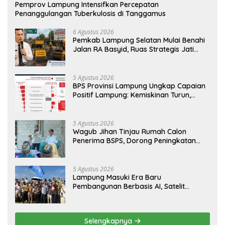
Pemprov Lampung Intensifkan Percepatan
Penanggulangan Tuberkulosis di Tanggamus
6 Agustus 2026
Pemkab Lampung Selatan Mulai Benahi
Jalan RA Basyid, Ruas Strategis Jati
Agung Segera Dipoles Demi
Keselamatan Pengguna Jalan
5 Agustus 2026
BPS Provinsi Lampung Ungkap Capaian
Positif Lampung: Kemiskinan Turun,
Inflasi Terkendali, Ekonomi Terus
Tumbuh
5 Agustus 2026
Wagub Jihan Tinjau Rumah Calon
Penerima BSPS, Dorong Peningkatan
Kualitas Hunian Warga dan Serap
Aspirasi Masyarakat
5 Agustus 2026
Lampung Masuki Era Baru
Pembangunan Berbasis AI, Satelit
Hiperspektral Lampung-1 Resmi
Mengorbit
Selengkapnya