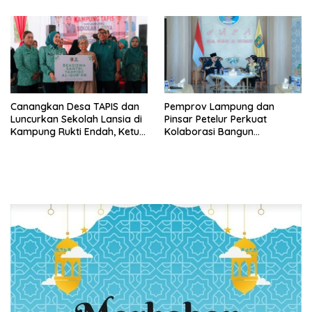
Aspirasi Masyarakat
Canangkan Desa TAPIS dan
Pemprov Lampung dan
Luncurkan Sekolah Lansia di
Pinsar Petelur Perkuat
Kampung Rukti Endah, Ketua
Kolaborasi Bangun
TP PKK Lampung Dorong
Ekosistem Peternakan Telur
Pembangunan SDM Dimulai
dari Desa