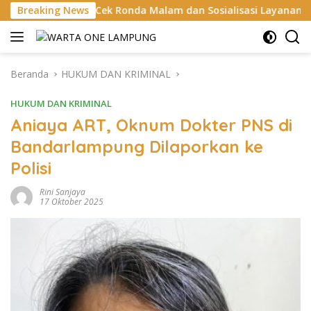
Langsung
 Ronda Malam dan Sosialisasi Layanan 110
Breaking News
Aksi Sosia
ke
konten
Beranda
HUKUM DAN KRIMINAL
HUKUM DAN KRIMINAL
Aniaya ART, Oknum Dokter PNS di
Bandarlampung Dilaporkan ke
Polisi
Rini Sanjaya
17 Oktober 2025