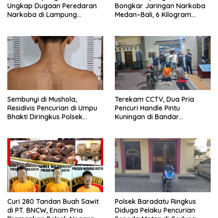
Ungkap Dugaan Peredaran
Bongkar Jaringan Narkoba
Narkoba di Lampung
Medan–Bali, 6 Kilogram
Tengah, Empat Terduga
Ganja Digagalkan
Pelaku Diamankan
Sembunyi di Mushola,
Terekam CCTV, Dua Pria
Residivis Pencurian di Umpu
Pencuri Handle Pintu
Bhakti Diringkus Polsek
Kuningan di Bandar
Umpu Semenguk
Lampung Dibekuk
Curi 280 Tandan Buah Sawit
Polsek Baradatu Ringkus
di PT. BNCW, Enam Pria
Diduga Pelaku Pencurian