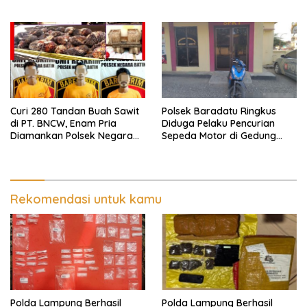
Umpu Semenguk
Lampung Dibekuk
Curi 280 Tandan Buah Sawit
Polsek Baradatu Ringkus
di PT. BNCW, Enam Pria
Diduga Pelaku Pencurian
Diamankan Polsek Negara
Sepeda Motor di Gedung
Batin
Pakuon
Rekomendasi untuk kamu
Polda Lampung Berhasil
Polda Lampung Berhasil