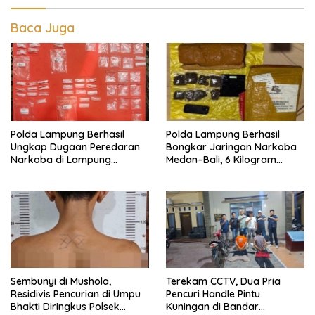
Baca Juga
Polda Lampung Berhasil
Polda Lampung Berhasil
Ungkap Dugaan Peredaran
Bongkar Jaringan Narkoba
Narkoba di Lampung
Medan–Bali, 6 Kilogram
Tengah, Empat Terduga
Ganja Digagalkan
Pelaku Diamankan
Sembunyi di Mushola,
Terekam CCTV, Dua Pria
Residivis Pencurian di Umpu
Pencuri Handle Pintu
Bhakti Diringkus Polsek
Kuningan di Bandar