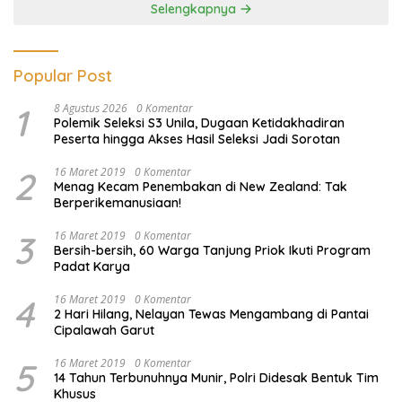
Selengkapnya
Popular Post
1
8 Agustus 2026
0 Komentar
Polemik Seleksi S3 Unila, Dugaan Ketidakhadiran
Peserta hingga Akses Hasil Seleksi Jadi Sorotan
2
16 Maret 2019
0 Komentar
Menag Kecam Penembakan di New Zealand: Tak
Berperikemanusiaan!
3
16 Maret 2019
0 Komentar
Bersih-bersih, 60 Warga Tanjung Priok Ikuti Program
Padat Karya
4
16 Maret 2019
0 Komentar
2 Hari Hilang, Nelayan Tewas Mengambang di Pantai
Cipalawah Garut
5
16 Maret 2019
0 Komentar
14 Tahun Terbunuhnya Munir, Polri Didesak Bentuk Tim
Khusus