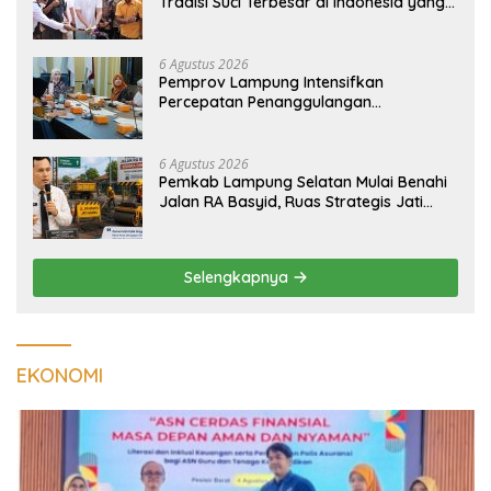
Tradisi Suci Terbesar di Indonesia yang
Menghidupkan Desa dan Merekatkan
Ikatan Keluarga
6 Agustus 2026
Pemprov Lampung Intensifkan
Percepatan Penanggulangan
Tuberkulosis di Tanggamus
6 Agustus 2026
Pemkab Lampung Selatan Mulai Benahi
Jalan RA Basyid, Ruas Strategis Jati
Agung Segera Dipoles Demi
Keselamatan Pengguna Jalan
Selengkapnya
EKONOMI