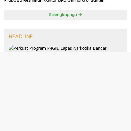
Prabowo Resmikan Kantor DPD Gerindra di Banten
Selengkapnya
HEADLINE
8 Januari 2025
Perkuat Program P4GN, Lapas
Narkotika Bandar Lampung Terima
Audiensi dari BNN Kabupaten Lampung
Selatan
30 Desember 2024
193 Guru PAI Profesional Kota Bandar
Lampung Dikukuhkan Dalam Yudisium
PPG Tahun 2024