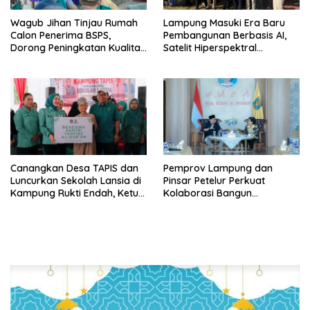
Wagub Jihan Tinjau Rumah
Lampung Masuki Era Baru
Calon Penerima BSPS,
Pembangunan Berbasis AI,
Dorong Peningkatan Kualitas
Satelit Hiperspektral
Hunian Warga dan Serap
Lampung-1 Resmi Mengorbit
Aspirasi Masyarakat
Canangkan Desa TAPIS dan
Pemprov Lampung dan
Luncurkan Sekolah Lansia di
Pinsar Petelur Perkuat
Kampung Rukti Endah, Ketua
Kolaborasi Bangun
TP PKK Lampung Dorong
Ekosistem Peternakan Telur
Pembangunan SDM Dimulai
dari Desa