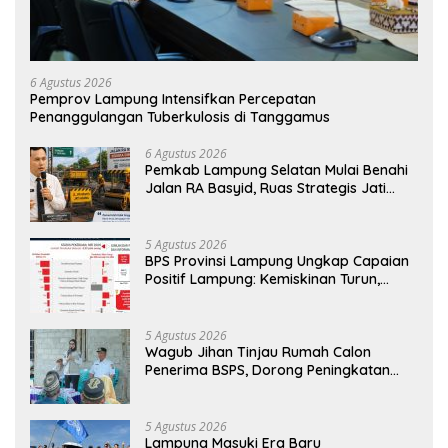
6 Agustus 2026
Pemprov Lampung Intensifkan Percepatan
Penanggulangan Tuberkulosis di Tanggamus
6 Agustus 2026
Pemkab Lampung Selatan Mulai Benahi
Jalan RA Basyid, Ruas Strategis Jati
Agung Segera Dipoles Demi
Keselamatan Pengguna Jalan
5 Agustus 2026
BPS Provinsi Lampung Ungkap Capaian
Positif Lampung: Kemiskinan Turun,
Inflasi Terkendali, Ekonomi Terus
Tumbuh
5 Agustus 2026
Wagub Jihan Tinjau Rumah Calon
Penerima BSPS, Dorong Peningkatan
Kualitas Hunian Warga dan Serap
Aspirasi Masyarakat
5 Agustus 2026
Lampung Masuki Era Baru