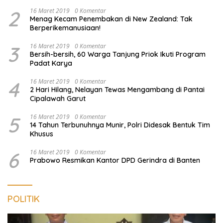
2
16 Maret 2019
0 Komentar
Menag Kecam Penembakan di New Zealand: Tak
Berperikemanusiaan!
3
16 Maret 2019
0 Komentar
Bersih-bersih, 60 Warga Tanjung Priok Ikuti Program
Padat Karya
4
16 Maret 2019
0 Komentar
2 Hari Hilang, Nelayan Tewas Mengambang di Pantai
Cipalawah Garut
5
16 Maret 2019
0 Komentar
14 Tahun Terbunuhnya Munir, Polri Didesak Bentuk Tim
Khusus
6
16 Maret 2019
0 Komentar
Prabowo Resmikan Kantor DPD Gerindra di Banten
POLITIK