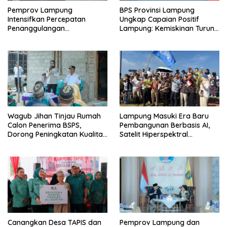
Pemprov Lampung
BPS Provinsi Lampung
Intensifkan Percepatan
Ungkap Capaian Positif
Penanggulangan
Lampung: Kemiskinan Turun,
Tuberkulosis di Tanggamus
Inflasi Terkendali, Ekonomi
Terus Tumbuh
Wagub Jihan Tinjau Rumah
Lampung Masuki Era Baru
Calon Penerima BSPS,
Pembangunan Berbasis AI,
Dorong Peningkatan Kualitas
Satelit Hiperspektral
Hunian Warga dan Serap
Lampung-1 Resmi Mengorbit
Aspirasi Masyarakat
Canangkan Desa TAPIS dan
Pemprov Lampung dan