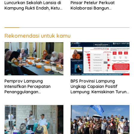
Luncurkan Sekolah Lansia di
Pinsar Petelur Perkuat
Kampung Rukti Endah, Ketua
Kolaborasi Bangun
TP PKK Lampung Dorong
Ekosistem Peternakan Telur
Pembangunan SDM Dimulai
dari Desa
Rekomendasi untuk kamu
Pemprov Lampung
BPS Provinsi Lampung
Intensifkan Percepatan
Ungkap Capaian Positif
Penanggulangan
Lampung: Kemiskinan Turun,
Tuberkulosis di Tanggamus
Inflasi Terkendali, Ekonomi
Terus Tumbuh