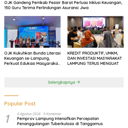
OJK Gandeng Pemkab Pesisir Barat Perluas Inklusi Keuangan,
150 Guru Terima Perlindungan Asuransi Jiwa
OJK Kukuhkan Bunda Literasi
KREDIT PRODUKTIF, UMKM,
Keuangan se-Lampung,
DAN INVESTASI MASYARAKAT
Perkuat Edukasi Masyarakat
LAMPUNG TERUS MENGUAT
Lawan Pinjol dan Investasi
Ilegal
Selengkapnya
Popular Post
1
6 Agustus 2026
0 Komentar
Pemprov Lampung Intensifkan Percepatan
Penanggulangan Tuberkulosis di Tanggamus