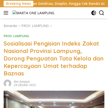
Langsung
oliditas, Disiplin, hingga Cek Randis dan Senpi Dinas
Breaking News
ke
konten
Beranda
PROV. LAMPUNG
PROV. LAMPUNG
Sosialisasi Pengisian Indeks Zakat
Nasional Provinsi Lampung,
Dorong Penguatan Tata Kelola dan
Kepercayaan Umat terhadap
Baznas
Rini Sanjaya
28 Oktober 2025