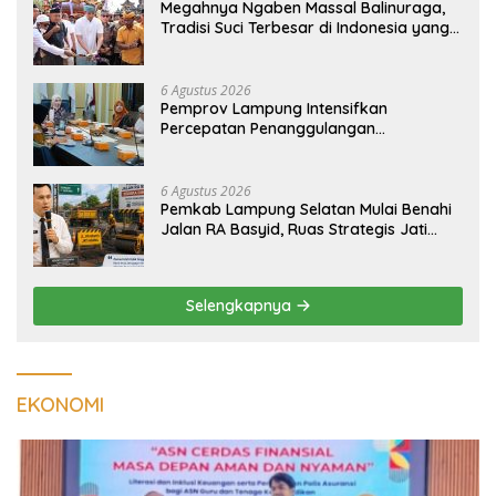
Megahnya Ngaben Massal Balinuraga,
Tradisi Suci Terbesar di Indonesia yang
Menghidupkan Desa dan Merekatkan
Ikatan Keluarga
6 Agustus 2026
Pemprov Lampung Intensifkan
Percepatan Penanggulangan
Tuberkulosis di Tanggamus
6 Agustus 2026
Pemkab Lampung Selatan Mulai Benahi
Jalan RA Basyid, Ruas Strategis Jati
Agung Segera Dipoles Demi
Keselamatan Pengguna Jalan
Selengkapnya
EKONOMI