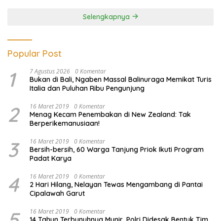
Ilegal
Selengkapnya
Popular Post
1
7 Agustus 2026
0 Komentar
Bukan di Bali, Ngaben Massal Balinuraga Memikat Turis
Italia dan Puluhan Ribu Pengunjung
2
16 Maret 2019
0 Komentar
Menag Kecam Penembakan di New Zealand: Tak
Berperikemanusiaan!
3
16 Maret 2019
0 Komentar
Bersih-bersih, 60 Warga Tanjung Priok Ikuti Program
Padat Karya
4
16 Maret 2019
0 Komentar
2 Hari Hilang, Nelayan Tewas Mengambang di Pantai
Cipalawah Garut
5
16 Maret 2019
0 Komentar
14 Tahun Terbunuhnya Munir, Polri Didesak Bentuk Tim