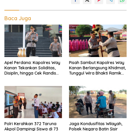
Baca Juga
Apel Perdana: Kapolres Way
Pisah Sambut Kapolres Way
Kanan Tekankan Soliditas,
Kanan Berlangsung Khidmat,
Disiplin, hingga Cek Randis
Tunggul Wira Bhakti Ramik
dan Senpi Dinas
Ragom Resmi Beralih
Polri Kerahkan 372 Taruna
Jaga Kondusifitas Wilayah,
Akpol Dampingi Siswa di 73
Polsek Negara Batin Sisir