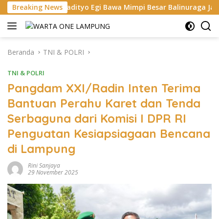
Langsung
adityo Egi Bawa Mimpi Besar Balinuraga Jadi ‘Penglipuran’ Kedu
Breaking News
ke
konten
Beranda
TNI & POLRI
TNI & POLRI
Pangdam XXI/Radin Inten Terima
Bantuan Perahu Karet dan Tenda
Serbaguna dari Komisi I DPR RI
Penguatan Kesiapsiagaan Bencana
di Lampung
Rini Sanjaya
29 November 2025