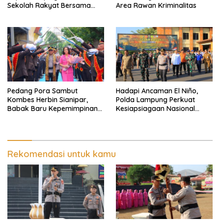
Sekolah Rakyat Bersama
Area Rawan Kriminalitas
Taruna Akademi TNI
Pedang Pora Sambut
Hadapi Ancaman El Niño,
Kombes Herbin Sianipar,
Polda Lampung Perkuat
Babak Baru Kepemimpinan
Kesiapsiagaan Nasional
di Polresta Bandar Lampung
Antisipasi Karhutla
Rekomendasi untuk kamu