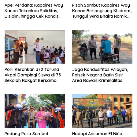
Apel Perdana: Kapolres Way
Pisah Sambut Kapolres Way
Kanan Tekankan Soliditas,
Kanan Berlangsung Khidmat,
Disiplin, hingga Cek Randis
Tunggul Wira Bhakti Ramik
dan Senpi Dinas
Ragom Resmi Beralih
Polri Kerahkan 372 Taruna
Jaga Kondusifitas Wilayah,
Akpol Dampingi Siswa di 73
Polsek Negara Batin Sisir
Sekolah Rakyat Bersama
Area Rawan Kriminalitas
Taruna Akademi TNI
Pedang Pora Sambut
Hadapi Ancaman El Niño,