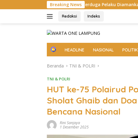
Langsung
h, Empat Terduga Pelaku Diamankan
Breaking News
Pemprov Lampung
ke
konten
Redaksi
Indeks
H
HEADLINE
NASIONAL
POLITIK
o
m
Beranda
TNI & POLRI
e
TNI & POLRI
HUT ke-75 Polairud P
Sholat Ghaib dan Do
Bencana Nasional
Rini Sanjaya
1 Desember 2025