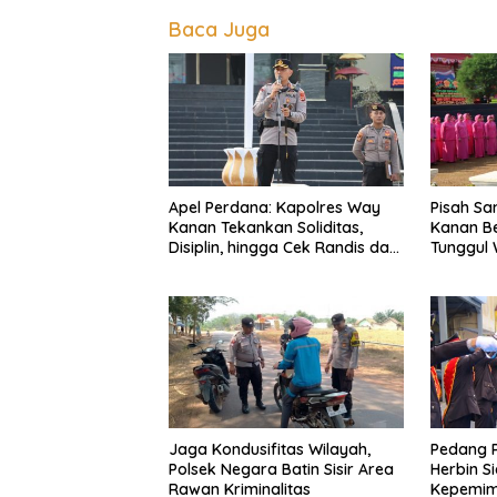
Baca Juga
Apel Perdana: Kapolres Way
Pisah S
Kanan Tekankan Soliditas,
Kanan Be
Disiplin, hingga Cek Randis dan
Tunggul 
Senpi Dinas
Ragom Re
Jaga Kondusifitas Wilayah,
Pedang 
Polsek Negara Batin Sisir Area
Herbin S
Rawan Kriminalitas
Kepemimp