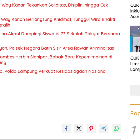
 Way Kanan Tekankan Soliditas, Disiplin, hingga Cek
OJK 
Inkl
Asur
 Way Kanan Berlangsung Khidmat, Tunggul Wira Bhakti
ralih
runa Akpol Dampingi Siswa di 73 Sekolah Rakyat Bersama
yah, Polsek Negara Batin Sisir Area Rawan Kriminalitas
ombes Herbin Sianipar, Babak Baru Kepemimpinan di
OJK
ung
Lite
Lamp
o, Polda Lampung Perkuat Kesiapsiagaan Nasional
Eduk
Lawa
Inves
Pop
1