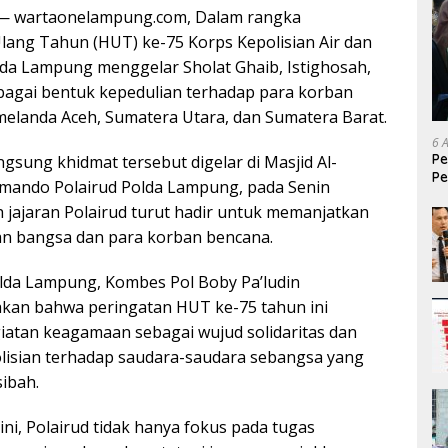
wartaonelampung.com, Dalam rangka
lang Tahun (HUT) ke-75 Korps Kepolisian Air dan
olda Lampung menggelar Sholat Ghaib, Istighosah,
agai bentuk kepedulian terhadap para korban
elanda Aceh, Sumatera Utara, dan Sumatera Barat.
6 
Pe
gsung khidmat tersebut digelar di Masjid Al-
Pe
mando Polairud Polda Lampung, pada Senin
T
h jajaran Polairud turut hadir untuk memanjatkan
an bangsa dan para korban bencana.
olda Lampung, Kombes Pol Boby Pa’ludin
an bahwa peringatan HUT ke-75 tahun ini
iatan keagamaan sebagai wujud solidaritas dan
polisian terhadap saudara-saudara sebangsa yang
ibah.
 ini, Polairud tidak hanya fokus pada tugas