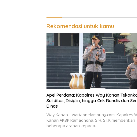
Bandar 
Rekomendasi untuk kamu
Apel Perdana: Kapolres Way Kanan Tekank
Soliditas, Disiplin, hingga Cek Randis dan Se
Dinas
Way Kanan – wartaonelampung.com, Kapolres 
Kanan AKBP Ramadhona, S.H, S.I.K memberikan
beberapa arahan kepada…