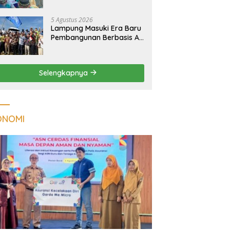
Kualitas Hunian Warga
dan Serap Aspirasi
5 Agustus 2026
Masyarakat
Lampung Masuki Era Baru
Pembangunan Berbasis AI,
Satelit Hiperspektral
Lampung-1 Resmi
Mengorbit
Selengkapnya
ONOMI