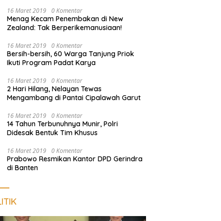
Empat Terduga Pelaku Diamankan
16 Maret 2019
0 Komentar
Menag Kecam Penembakan di New
Zealand: Tak Berperikemanusiaan!
16 Maret 2019
0 Komentar
Bersih-bersih, 60 Warga Tanjung Priok
Ikuti Program Padat Karya
16 Maret 2019
0 Komentar
2 Hari Hilang, Nelayan Tewas
Mengambang di Pantai Cipalawah Garut
16 Maret 2019
0 Komentar
14 Tahun Terbunuhnya Munir, Polri
Didesak Bentuk Tim Khusus
16 Maret 2019
0 Komentar
Prabowo Resmikan Kantor DPD Gerindra
di Banten
ITIK