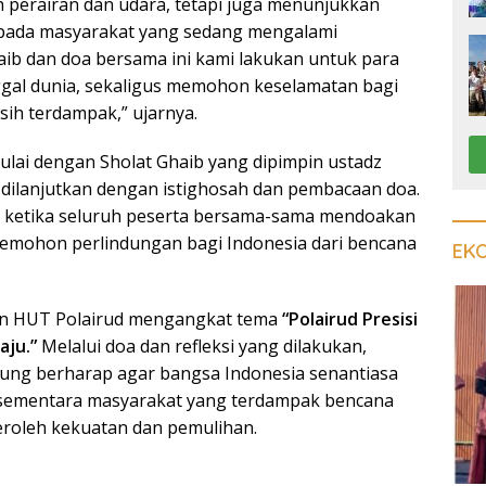
perairan dan udara, tetapi juga menunjukkan
epada masyarakat yang sedang mengalami
aib dan doa bersama ini kami lakukan untuk para
gal dunia, sekaligus memohon keselamatan bagi
ih terdampak,” ujarnya.
ulai dengan Sholat Ghaib yang dipimpin ustadz
dilanjutkan dengan istighosah dan pembacaan doa.
a ketika seluruh peserta bersama-sama mendoakan
emohon perlindungan bagi Indonesia dari bencana
EK
tan HUT Polairud mengangkat tema
“Polairud Presisi
aju.”
Melalui doa dan refleksi yang dilakukan,
ung berharap agar bangsa Indonesia senantiasa
, sementara masyarakat yang terdampak bencana
roleh kekuatan dan pemulihan.