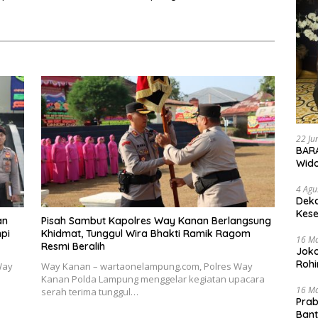
Lampung
Antisipasi Karhutla
22 Ju
BARA
Wid
4 Agu
Deka
Kese
an
Pisah Sambut Kapolres Way Kanan Berlangsung
npi
Khidmat, Tunggul Wira Bhakti Ramik Ragom
16 M
Resmi Beralih
Joko
Rohi
Way
Way Kanan – wartaonelampung.com, Polres Way
Kanan Polda Lampung menggelar kegiatan upacara
16 M
serah terima tunggul…
Prab
Ban