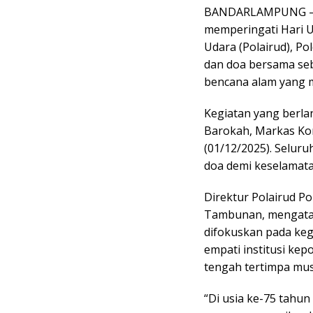
BANDARLAMPUNG — 
memperingati Hari U
Udara (Polairud), P
dan doa bersama seb
bencana alam yang m
Kegiatan yang berlan
Barokah, Markas Ko
(01/12/2025). Seluru
doa demi keselamat
Direktur Polairud P
Tambunan, mengatak
difokuskan pada keg
empati institusi ke
tengah tertimpa mus
“Di usia ke-75 tahun