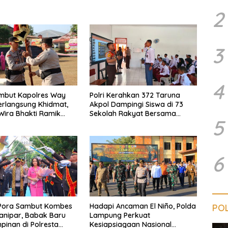
2
3
4
ambut Kapolres Way
Polri Kerahkan 372 Taruna
rlangsung Khidmat,
Akpol Dampingi Siswa di 73
Wira Bhakti Ramik
Sekolah Rakyat Bersama
5
smi Beralih
Taruna Akademi TNI
6
Pora Sambut Kombes
Hadapi Ancaman El Niño, Polda
POL
ianipar, Babak Baru
Lampung Perkuat
inan di Polresta
Kesiapsiagaan Nasional