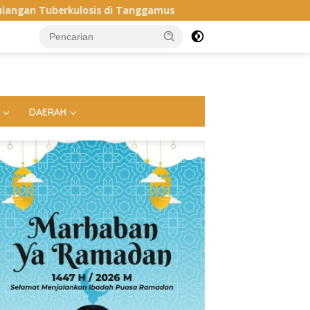
nggamus
Apel Perdana: Kapolres Way Kanan Tekankan Sol
DAERAH