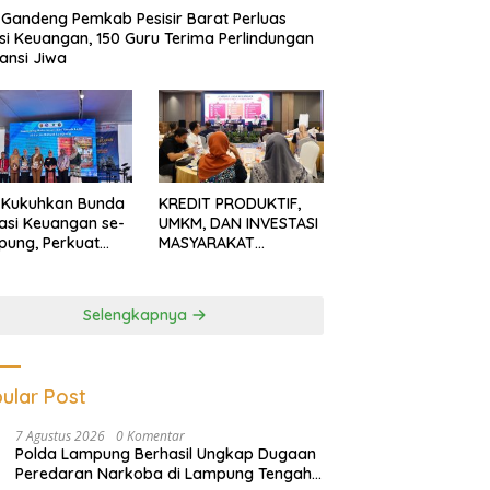
Gandeng Pemkab Pesisir Barat Perluas
usi Keuangan, 150 Guru Terima Perlindungan
ansi Jiwa
 Kukuhkan Bunda
KREDIT PRODUKTIF,
rasi Keuangan se-
UMKM, DAN INVESTASI
ung, Perkuat
MASYARAKAT
asi Masyarakat
LAMPUNG TERUS
n Pinjol dan
MENGUAT
tasi Ilegal
Selengkapnya
ular Post
7 Agustus 2026
0 Komentar
Polda Lampung Berhasil Ungkap Dugaan
Peredaran Narkoba di Lampung Tengah,