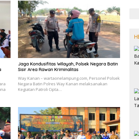
H
Jaga Kondusifitas Wilayah, Polsek Negara Batin
a
Sisir Area Rawan Kriminalitas
Way Kanan – wartaonelampung.com, Personel Polsek
ara
Negara Batin Polres Way Kanan melaksanakan
una
Kegiatan Patroli Cipta…