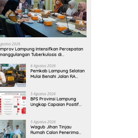
Agustus 2026
mprov Lampung Intensifkan Percepatan
nanggulangan Tuberkulosis di
anggamus
6 Agustus 2026
Pemkab Lampung Selatan
Mulai Benahi Jalan RA
Basyid, Ruas Strategis Jati
Agung Segera Dipoles
Demi Keselamatan
5 Agustus 2026
Pengguna Jalan
BPS Provinsi Lampung
Ungkap Capaian Positif
Lampung: Kemiskinan
Turun, Inflasi Terkendali,
Ekonomi Terus Tumbuh
5 Agustus 2026
Wagub Jihan Tinjau
Rumah Calon Penerima
BSPS, Dorong Peningkatan