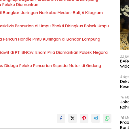
a Pelaku Diamankan
l Bongkar Jaringan Narkoba Medan–Bali, 6 Kilogram
esidivis Pencurian di Umpu Bhakti Diringkus Polsek Umpu
a Pencuri Handle Pintu Kuningan di Bandar Lampung
Sawit di PT. BNCW, Enam Pria Diamankan Polsek Negara
22 Ju
BARA
us Diduga Pelaku Pencurian Sepeda Motor di Gedung
Wid
4 Agu
Deka
Kese
16 M
Joko
Rohi
16 M
Prab
Ban