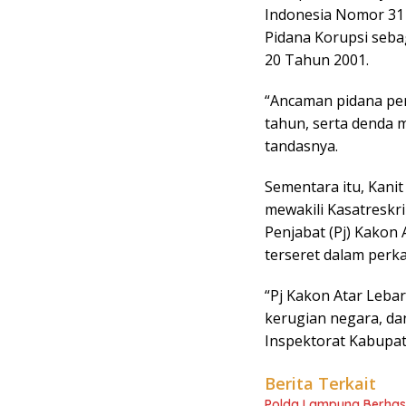
Indonesia Nomor 31
Pidana Korupsi se
20 Tahun 2001.
“Ancaman pidana pen
tahun, serta denda m
tandasnya.
Sementara itu, Kanit
mewakili Kasatreskr
Penjabat (Pj) Kakon 
terseret dalam perk
“Pj Kakon Atar Leba
kerugian negara, da
Inspektorat Kabupa
Berita Terkait
Polda Lampung Berhas