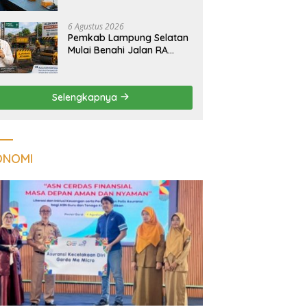
Tuberkulosis di
Tanggamus
6 Agustus 2026
Pemkab Lampung Selatan
Mulai Benahi Jalan RA
Basyid, Ruas Strategis Jati
Agung Segera Dipoles
Demi Keselamatan
Selengkapnya
Pengguna Jalan
ONOMI