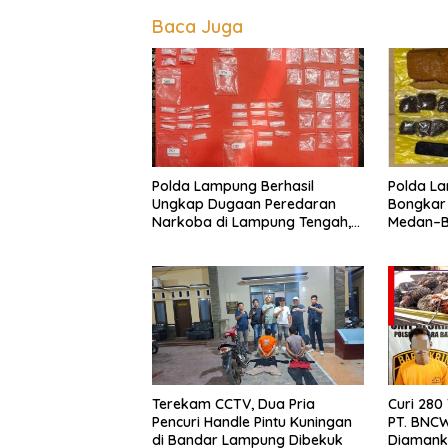
Baca Juga
Polda Lampung Berhasil
Polda La
Ungkap Dugaan Peredaran
Bongkar
Narkoba di Lampung Tengah,
Medan–Ba
Empat Terduga Pelaku
Digagal
Diamankan
Terekam CCTV, Dua Pria
Curi 280
Pencuri Handle Pintu Kuningan
PT. BNCW
di Bandar Lampung Dibekuk
Diamank