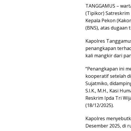
TANGGAMUS – wartao
(Tipikor) Satreskr
Kepala Pekon (Kako
(BNS), atas dugaan 
Kapolres Tanggamus,
penangkapan terhad
kali mangkir dari pa
“Penangkapan ini m
kooperatif setelah 
Sujatmiko, didamping
S.I.K., M.H., Kasi Hu
Reskrim Ipda Tri Wij
(18/12/2025).
Kapolres menyebutk
Desember 2025, di r