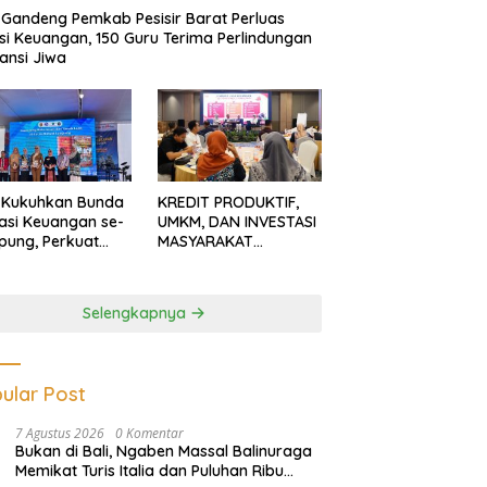
Gandeng Pemkab Pesisir Barat Perluas
usi Keuangan, 150 Guru Terima Perlindungan
ansi Jiwa
 Kukuhkan Bunda
KREDIT PRODUKTIF,
rasi Keuangan se-
UMKM, DAN INVESTASI
ung, Perkuat
MASYARAKAT
asi Masyarakat
LAMPUNG TERUS
n Pinjol dan
MENGUAT
tasi Ilegal
Selengkapnya
ular Post
7 Agustus 2026
0 Komentar
Bukan di Bali, Ngaben Massal Balinuraga
Memikat Turis Italia dan Puluhan Ribu