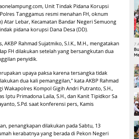
nelampung.com, Unit Tindak Pidana Korupsi
im Polres Tanggamus resmi menahan FH, oknum
n) Atar Lebar, Kecamatan Bandar Negeri Semuong
tindak pidana korupsi Dana Desa (DD).
 AKBP Rahmad Sujatmiko, S.I.K., M.H., mengatakan
7 
Bu
ap FH dilakukan setelah yang bersangkutan dua
Me
nggilan penyidik.
Pe
erupakan upaya paksa karena tersangka tidak
dilakukan dua kali pemanggilan,” kata AKBP Rahmad
i Wakapolres Kompol Gigih Andri Putranto, S.H.,
mas Iptu Primadona Laila, S.H., dan Kanit Tipidkor Sa
ayanto, S.Pd. saat konferensi pers, Kamis
an, penangkapan dilakukan pada Sabtu, 13
umah kerabatnya yang berada di Pekon Negeri