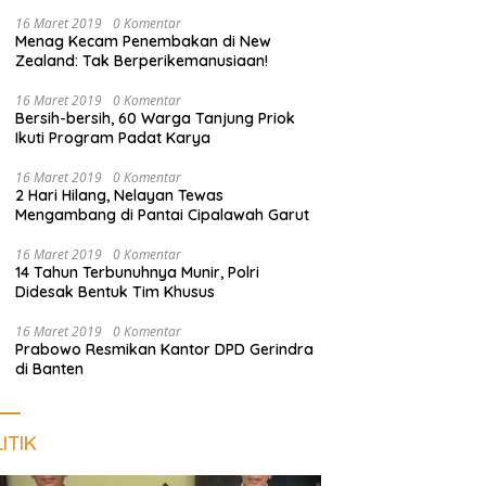
Pengunjung
16 Maret 2019
0 Komentar
Menag Kecam Penembakan di New
Zealand: Tak Berperikemanusiaan!
16 Maret 2019
0 Komentar
Bersih-bersih, 60 Warga Tanjung Priok
Ikuti Program Padat Karya
16 Maret 2019
0 Komentar
2 Hari Hilang, Nelayan Tewas
Mengambang di Pantai Cipalawah Garut
16 Maret 2019
0 Komentar
14 Tahun Terbunuhnya Munir, Polri
Didesak Bentuk Tim Khusus
16 Maret 2019
0 Komentar
Prabowo Resmikan Kantor DPD Gerindra
di Banten
ITIK