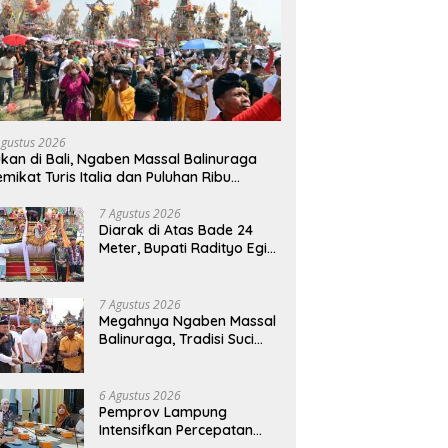
Agustus 2026
kan di Bali, Ngaben Massal Balinuraga
mikat Turis Italia dan Puluhan Ribu
ngunjung
7 Agustus 2026
Diarak di Atas Bade 24
Meter, Bupati Radityo Egi
Bawa Mimpi Besar
Balinuraga Jadi
‘Penglipuran’ Kedua pada
7 Agustus 2026
2027
Megahnya Ngaben Massal
Balinuraga, Tradisi Suci
Terbesar di Indonesia
yang Menghidupkan Desa
dan Merekatkan Ikatan
6 Agustus 2026
Keluarga
Pemprov Lampung
Intensifkan Percepatan
Penanggulangan