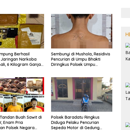
H
mpung Berhasil
Sembunyi di Mushola, Residivis
 Jaringan Narkoba
Pencurian di Umpu Bhakti
li, 6 Kilogram Ganja
Diringkus Polsek Umpu
kan
Semenguk
 Tandan Buah Sawit di
Polsek Baradatu Ringkus
, Enam Pria
Diduga Pelaku Pencurian
an Polsek Negara
Sepeda Motor di Gedung