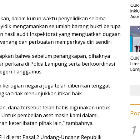
OJK 
Inkl
Asur
ngkan, dalam kurun waktu penyelidikan selama
enyidik mengamankan sejumlah barang bukti berupa
n hasil audit Inspektorat yang menguatkan dugaan
enang dan perbuatan memperkaya diri sendiri.
apkan bahwa sebelum penangkapan, pihaknya
OJK
ar perkara di Polda Lampung serta berkoordinasi
Lite
Lamp
egeri Tanggamus.
Eduk
Lawa
kerugian negara juga telah diberikan tenggat
Inves
gka tidak menunjukkan itikad baik.
man, dana tersebut telah habis digunakan untuk
Pop
. Untuk pembelian aset masih kami dalami,
n keterlibatan pihak lain,” tambahnya.
1
FH dijerat Pasal 2 Undang-Undang Republik