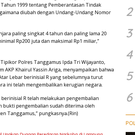
 Tahun 1999 tentang Pemberantasan Tindak
2
bagaimana diubah dengan Undang-Undang Nomor
3
jara paling singkat 4 tahun dan paling lama 20
inimal Rp200 juta dan maksimal Rp1 miliar,”
4
 Tipikor Polres Tanggamus Ipda Tri Wijayanto,
im AKP Khairul Yassin Ariga, menyampaikan bahwa
5
Atar Lebar berinisial R yang sebelumnya turut
ara ini telah mengembalikan kerugian negara.
6
r berinisial R telah melakukan pengembalian
n bukti pengembalian sudah diterima oleh
ten Tanggamus,” pungkasnya.(Rin)
POL
il Ungkap Dugaan Peredaran Narkoba di Lampung