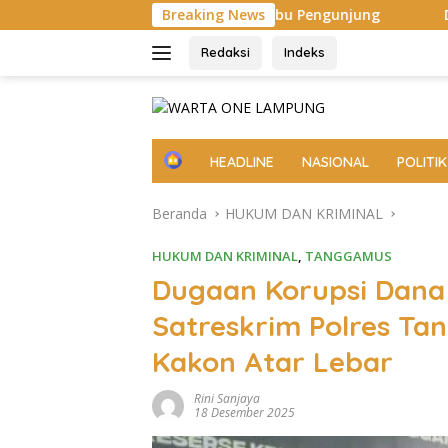
Langsung
a dan Puluhan Ribu Pengunjung
Breaking News
Diarak di Atas Bade 24 
ke
konten
Redaksi
Indeks
H
HEADLINE
NASIONAL
POLITIK
o
m
Beranda
HUKUM DAN KRIMINAL
e
HUKUM DAN KRIMINAL
,
TANGGAMUS
Dugaan Korupsi Dana D
Satreskrim Polres T
Kakon Atar Lebar
Rini Sanjaya
18 Desember 2025