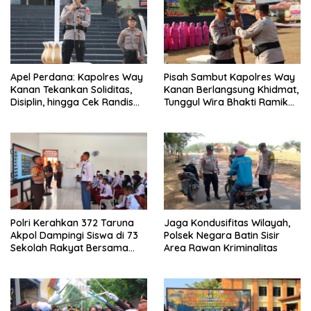
Apel Perdana: Kapolres Way
Pisah Sambut Kapolres Way
Kanan Tekankan Soliditas,
Kanan Berlangsung Khidmat,
Disiplin, hingga Cek Randis
Tunggul Wira Bhakti Ramik
dan Senpi Dinas
Ragom Resmi Beralih
Polri Kerahkan 372 Taruna
Jaga Kondusifitas Wilayah,
Akpol Dampingi Siswa di 73
Polsek Negara Batin Sisir
Sekolah Rakyat Bersama
Area Rawan Kriminalitas
Taruna Akademi TNI