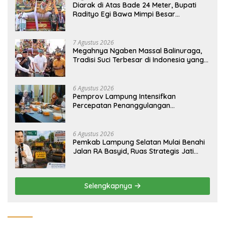
Diarak di Atas Bade 24 Meter, Bupati
Radityo Egi Bawa Mimpi Besar
Balinuraga Jadi ‘Penglipuran’ Kedua
pada 2027
7 Agustus 2026
Megahnya Ngaben Massal Balinuraga,
Tradisi Suci Terbesar di Indonesia yang
Menghidupkan Desa dan Merekatkan
Ikatan Keluarga
6 Agustus 2026
Pemprov Lampung Intensifkan
Percepatan Penanggulangan
Tuberkulosis di Tanggamus
6 Agustus 2026
Pemkab Lampung Selatan Mulai Benahi
Jalan RA Basyid, Ruas Strategis Jati
Agung Segera Dipoles Demi
Keselamatan Pengguna Jalan
Selengkapnya