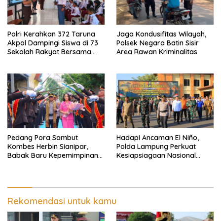
Polri Kerahkan 372 Taruna
Jaga Kondusifitas Wilayah,
Akpol Dampingi Siswa di 73
Polsek Negara Batin Sisir
Sekolah Rakyat Bersama
Area Rawan Kriminalitas
Taruna Akademi TNI
Pedang Pora Sambut
Hadapi Ancaman El Niño,
Kombes Herbin Sianipar,
Polda Lampung Perkuat
Babak Baru Kepemimpinan
Kesiapsiagaan Nasional
di Polresta Bandar Lampung
Antisipasi Karhutla
Rekomendasi untuk kamu