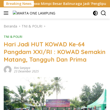
Langsung
Bawa Mimpi Besar Balinuraga Jadi ‘Penglipuran’ Kedua pada 202
Breaking News
ke
konten
Beranda
TNI & POLRI
TNI & POLRI
Hari Jadi HUT KOWAD Ke-64
Pangdam XXI/RI : KOWAD Semakin
Matang, Tangguh Dan Prima
Rini Sanjaya
23 Desember 2025