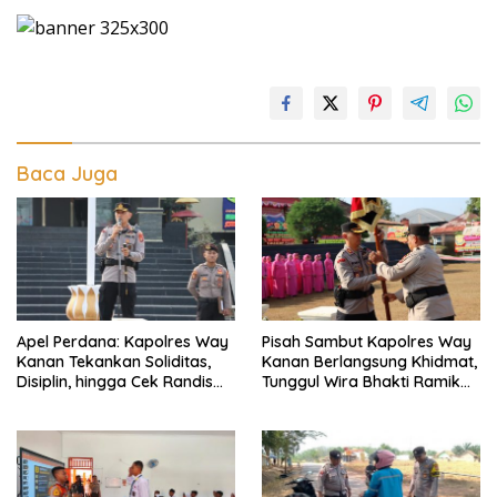
Baca Juga
Apel Perdana: Kapolres Way
Pisah Sambut Kapolres Way
Kanan Tekankan Soliditas,
Kanan Berlangsung Khidmat,
Disiplin, hingga Cek Randis
Tunggul Wira Bhakti Ramik
dan Senpi Dinas
Ragom Resmi Beralih