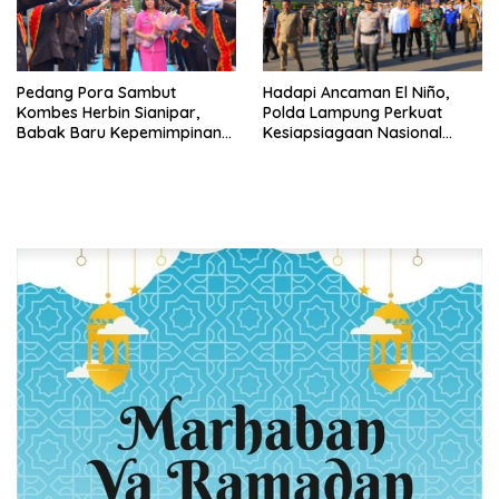
Pedang Pora Sambut
Hadapi Ancaman El Niño,
Kombes Herbin Sianipar,
Polda Lampung Perkuat
Babak Baru Kepemimpinan
Kesiapsiagaan Nasional
di Polresta Bandar Lampung
Antisipasi Karhutla