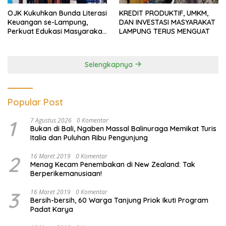
OJK Kukuhkan Bunda Literasi
KREDIT PRODUKTIF, UMKM,
Keuangan se-Lampung,
DAN INVESTASI MASYARAKAT
Perkuat Edukasi Masyarakat
LAMPUNG TERUS MENGUAT
Lawan Pinjol dan Investasi
Ilegal
Selengkapnya
Popular Post
1
7 Agustus 2026
0 Komentar
Bukan di Bali, Ngaben Massal Balinuraga Memikat Turis
Italia dan Puluhan Ribu Pengunjung
2
16 Maret 2019
0 Komentar
Menag Kecam Penembakan di New Zealand: Tak
Berperikemanusiaan!
3
16 Maret 2019
0 Komentar
Bersih-bersih, 60 Warga Tanjung Priok Ikuti Program
Padat Karya