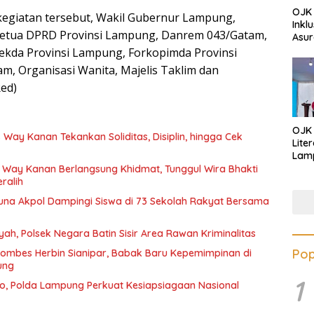
OJK 
egiatan tersebut, Wakil Gubernur Lampung,
Inkl
etua DPRD Provinsi Lampung, Danrem 043/Gatam,
Asur
ekda Provinsi Lampung, Forkopimda Provinsi
m, Organisasi Wanita, Majelis Taklim dan
Red)
OJK
 Way Kanan Tekankan Soliditas, Disiplin, hingga Cek
Lite
Lamp
Eduk
 Way Kanan Berlangsung Khidmat, Tunggul Wira Bhakti
Lawa
ralih
Inves
runa Akpol Dampingi Siswa di 73 Sekolah Rakyat Bersama
yah, Polsek Negara Batin Sisir Area Rawan Kriminalitas
Pop
ombes Herbin Sianipar, Babak Baru Kepemimpinan di
ung
1
o, Polda Lampung Perkuat Kesiapsiagaan Nasional