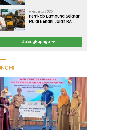
Tuberkulosis di
Tanggamus
6 Agustus 2026
Pemkab Lampung Selatan
Mulai Benahi Jalan RA
Basyid, Ruas Strategis Jati
Agung Segera Dipoles
Demi Keselamatan
Selengkapnya
Pengguna Jalan
ONOMI