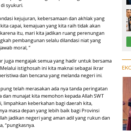
di syukuri.
ondasi kejujuran, kebersamaan dan akhlak yang
ita capai, kemajuan yang kita raih tidak akan
karena itu, mari kita jadikan ruang perenungan
angkah pembangunan selalu dilandasi niat yang
jawab moral, ”
ur juga mengajak semua yang hadir untuk bersama
EK
Melalui istighosah ini kita maknai sebagai ikrar
 peristiwa dan bencana yang melanda negeri ini.
ampung telah merasakan ada nya tanda peringatan
o’a dan munajat kita memohon kepada Allah SWT
i, limpahkan keberkahan bagi daerah kita,
nya masa depan yang lebih baik bagi Provinsi
ah jadikan negeri yang aman adil yang rukun dan
ra, “pungkasnya.