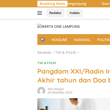
Langsung
luhan Ribu Pengunjung
Breaking News
Diarak di Atas Bade 24 Meter, Bu
ke
konten
Redaksi
Indeks
H
HEADLINE
NASIONAL
POLITIK
o
m
Beranda
TNI & POLRI
e
TNI & POLRI
Pangdam XXI/Radin Int
Akhir tahun dan Doa
Rini Sanjaya
28 Desember 2025