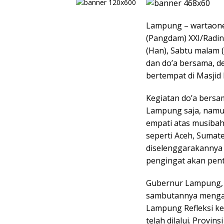
Lampung – wartaone
(Pangdam) XXI/Radin I
(Han), Sabtu malam 
dan do’a bersama, d
bertempat di Masjid
Kegiatan do’a bersa
Lampung saja, namun
empati atas musibah 
seperti Aceh, Sumat
diselenggarakannya 
pengingat akan pent
Gubernur Lampung, R
sambutannya mengaj
Lampung Refleksi k
telah dilalui. Provi