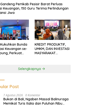
Gandeng Pemkab Pesisir Barat Perluas
usi Keuangan, 150 Guru Terima Perlindungan
ansi Jiwa
 Kukuhkan Bunda
KREDIT PRODUKTIF,
rasi Keuangan se-
UMKM, DAN INVESTASI
ung, Perkuat
MASYARAKAT
asi Masyarakat
LAMPUNG TERUS
n Pinjol dan
MENGUAT
tasi Ilegal
Selengkapnya
ular Post
7 Agustus 2026
0 Komentar
Bukan di Bali, Ngaben Massal Balinuraga
Memikat Turis Italia dan Puluhan Ribu