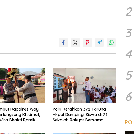
2
3
4
5
6
ambut Kapolres Way
Polri Kerahkan 372 Taruna
rlangsung Khidmat,
Akpol Dampingi Siswa di 73
Wira Bhakti Ramik
Sekolah Rakyat Bersama
POL
smi Beralih
Taruna Akademi TNI