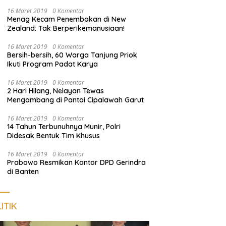
Pengunjung
16 Maret 2019
0 Komentar
Menag Kecam Penembakan di New
Zealand: Tak Berperikemanusiaan!
16 Maret 2019
0 Komentar
Bersih-bersih, 60 Warga Tanjung Priok
Ikuti Program Padat Karya
16 Maret 2019
0 Komentar
2 Hari Hilang, Nelayan Tewas
Mengambang di Pantai Cipalawah Garut
16 Maret 2019
0 Komentar
14 Tahun Terbunuhnya Munir, Polri
Didesak Bentuk Tim Khusus
16 Maret 2019
0 Komentar
Prabowo Resmikan Kantor DPD Gerindra
di Banten
ITIK