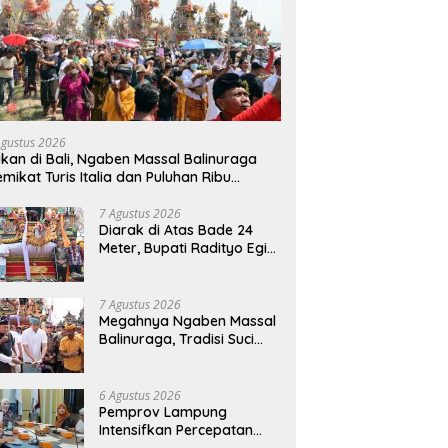
Agustus 2026
kan di Bali, Ngaben Massal Balinuraga
mikat Turis Italia dan Puluhan Ribu
ngunjung
7 Agustus 2026
Diarak di Atas Bade 24
Meter, Bupati Radityo Egi
Bawa Mimpi Besar
Balinuraga Jadi
‘Penglipuran’ Kedua pada
7 Agustus 2026
2027
Megahnya Ngaben Massal
Balinuraga, Tradisi Suci
Terbesar di Indonesia
yang Menghidupkan Desa
dan Merekatkan Ikatan
6 Agustus 2026
Keluarga
Pemprov Lampung
Intensifkan Percepatan
Penanggulangan