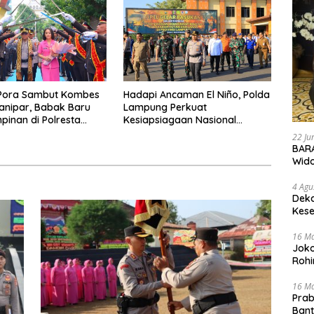
Pora Sambut Kombes
Hadapi Ancaman El Niño, Polda
ianipar, Babak Baru
Lampung Perkuat
inan di Polresta
Kesiapsiagaan Nasional
Lampung
Antisipasi Karhutla
22 Ju
BARA
Wid
4 Agu
Deka
Kese
16 M
Joko
Rohi
16 M
Prab
Ban