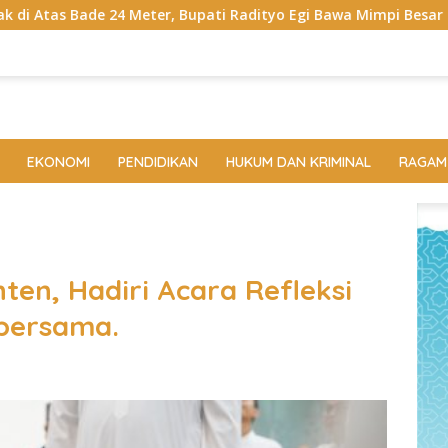
pati Radityo Egi Bawa Mimpi Besar Balinuraga Jadi ‘Penglipuran
EKONOMI
PENDIDIKAN
HUKUM DAN KRIMINAL
RAGAM
en, Hadiri Acara Refleksi
 bersama.