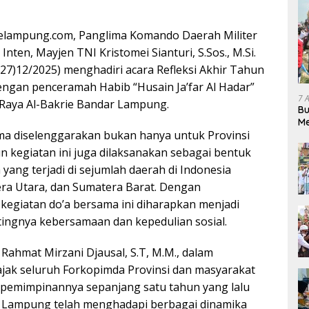
lampung.com, Panglima Komando Daerah Militer
nten, Mayjen TNI Kristomei Sianturi, S.Sos., M.Si.
(27)12/2025) menghadiri acara Refleksi Akhir Tahun
engan penceramah Habib “Husain Ja’far Al Hadar”
7 
 Raya Al-Bakrie Bandar Lampung.
Bu
Me
ma diselenggarakan bukan hanya untuk Provinsi
Pe
 kegiatan ini juga dilaksanakan sebagai bentuk
yang terjadi di sejumlah daerah di Indonesia
era Utara, dan Sumatera Barat. Dengan
kegiatan do’a bersama ini diharapkan menjadi
ingnya kebersamaan dan kepedulian sosial.
ahmat Mirzani Djausal, S.T, M.M., dalam
ak seluruh Forkopimda Provinsi dan masyarakat
epemimpinannya sepanjang satu tahun yang lalu
nsi Lampung telah menghadapi berbagai dinamika