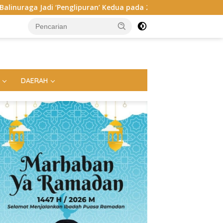
’ Kedua pada 2027
Megahnya Ngaben Massal Balinuraga,
DAERAH