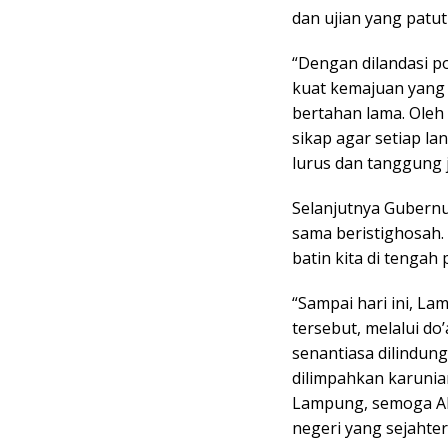
dan ujian yang patut 
“Dengan dilandasi p
kuat kemajuan yang k
bertahan lama. Oleh 
sikap agar setiap l
lurus dan tanggung 
Selanjutnya Gubern
sama beristighosah. 
batin kita di tengah
“Sampai hari ini, L
tersebut, melalui d
senantiasa dilindung
dilimpahkan karunia
Lampung, semoga All
negeri yang sejahte