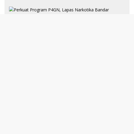
8 Januari 2025
Perkuat Program P4GN, Lapas
Narkotika Bandar Lampung Terima
Audiensi dari BNN Kabupaten Lampung
Selatan
30 Desember 2024
193 Guru PAI Profesional Kota Bandar
Lampung Dikukuhkan Dalam Yudisium
PPG Tahun 2024
21 Desember 2024
Talkshow Kewirausahaan: JNE dan Para
Praktisi Buka Rahasia Sukses Bisnis di
Darmajaya
Selengkapnya