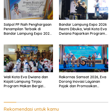
Satpol PP Raih Penghargaan
Bandar Lampung Expo 2026
Penampilan Terbaik di
Resmi Dibuka, Wali Kota Eva
Bandar Lampung Expo 2026,
Dwiana Paparkan Program
Wali Kota Eva Dwiana Ajak
Gratis dan Target Jadikan
Tingkatkan Pelayanan untuk
Kota Gerbang Investasi
Masyarakat
Lampung
Wali Kota Eva Dwiana dan
Rakornas Samsat 2026, Eva
Kajati Lampung Tinjau
Dorong Inovasi Layanan
Program Makan Bergizi
Pajak dan Promosikan
Gratis, Pastikan Menu
Bandar Lampung
Berkualitas dan Tepat
Sasaran
Rekomendasi untuk kamu