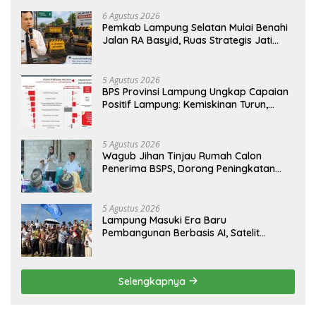
6 Agustus 2026
Pemkab Lampung Selatan Mulai Benahi
Jalan RA Basyid, Ruas Strategis Jati
Agung Segera Dipoles Demi
Keselamatan Pengguna Jalan
5 Agustus 2026
BPS Provinsi Lampung Ungkap Capaian
Positif Lampung: Kemiskinan Turun,
Inflasi Terkendali, Ekonomi Terus
Tumbuh
5 Agustus 2026
Wagub Jihan Tinjau Rumah Calon
Penerima BSPS, Dorong Peningkatan
Kualitas Hunian Warga dan Serap
Aspirasi Masyarakat
5 Agustus 2026
Lampung Masuki Era Baru
Pembangunan Berbasis AI, Satelit
Hiperspektral Lampung-1 Resmi
Mengorbit
Selengkapnya