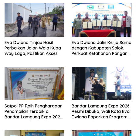
Eva Dwiana Tinjau Hasil
Eva Dwiana Jalin Kerja Sama
Perbaikan Jalan Wala Kuba
dengan Kabupaten Solok,
Way Laga, Pastikan Akses
Perkuat Ketahanan Pangan
Warga Kembali Aman dan
dan Kendalikan Inflasi
Nyaman
Satpol PP Raih Penghargaan
Bandar Lampung Expo 2026
Penampilan Terbaik di
Resmi Dibuka, Wali Kota Eva
Bandar Lampung Expo 2026,
Dwiana Paparkan Program
Wali Kota Eva Dwiana Ajak
Gratis dan Target Jadikan
Tingkatkan Pelayanan untuk
Kota Gerbang Investasi
Masyarakat
Lampung