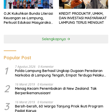
OJK Kukuhkan Bunda Literasi
KREDIT PRODUKTIF, UMKM,
Keuangan se-Lampung,
DAN INVESTASI MASYARAKAT
Perkuat Edukasi Masyarakat
LAMPUNG TERUS MENGUAT
Lawan Pinjol dan Investasi
Ilegal
Selengkapnya
Popular Post
1
7 Agustus 2026
0 Komentar
Polda Lampung Berhasil Ungkap Dugaan Peredaran
Narkoba di Lampung Tengah, Empat Terduga Pelaku
Diamankan
2
16 Maret 2019
0 Komentar
Menag Kecam Penembakan di New Zealand: Tak
Berperikemanusiaan!
3
16 Maret 2019
0 Komentar
Bersih-bersih, 60 Warga Tanjung Priok Ikuti Program
Padat Karya