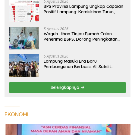
5 Agustus 2026
BPS Provinsi Lampung Ungkap Capaian
Positif Lampung: Kemiskinan Turun,
Inflasi Terkendali, Ekonomi Terus
Tumbuh
5 Agustus 2026
Wagub Jihan Tinjau Rumah Calon
Penerima BSPS, Dorong Peningkatan
Kualitas Hunian Warga dan Serap
Aspirasi Masyarakat
5 Agustus 2026
Lampung Masuki Era Baru
Pembangunan Berbasis AI, Satelit
Hiperspektral Lampung-1 Resmi
Mengorbit
Selengkapnya
EKONOMI