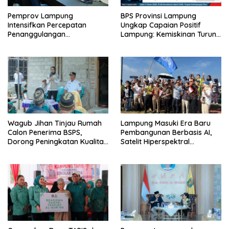
Pemprov Lampung
BPS Provinsi Lampung
Intensifkan Percepatan
Ungkap Capaian Positif
Penanggulangan
Lampung: Kemiskinan Turun,
Tuberkulosis di Tanggamus
Inflasi Terkendali, Ekonomi
Terus Tumbuh
Wagub Jihan Tinjau Rumah
Lampung Masuki Era Baru
Calon Penerima BSPS,
Pembangunan Berbasis AI,
Dorong Peningkatan Kualitas
Satelit Hiperspektral
Hunian Warga dan Serap
Lampung-1 Resmi Mengorbit
Aspirasi Masyarakat