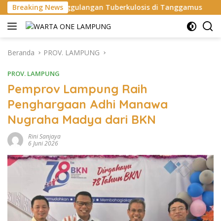
Langsung
gulangan Tuberkulosis di Tanggamus
Breaking News
Apel Perdana: Kap
ke
konten
Beranda
PROV. LAMPUNG
PROV. LAMPUNG
Pemprov Lampung Raih
Penghargaan Adhi Manawa
Nugraha Madya dari BKN
Rini Sanjaya
6 Juni 2026