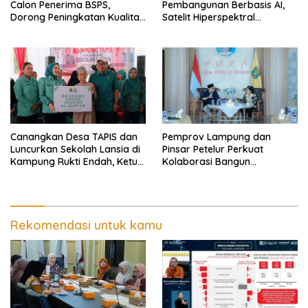
Calon Penerima BSPS,
Pembangunan Berbasis AI,
Dorong Peningkatan Kualitas
Satelit Hiperspektral
Hunian Warga dan Serap
Lampung-1 Resmi Mengorbit
Aspirasi Masyarakat
Canangkan Desa TAPIS dan
Pemprov Lampung dan
Luncurkan Sekolah Lansia di
Pinsar Petelur Perkuat
Kampung Rukti Endah, Ketua
Kolaborasi Bangun
TP PKK Lampung Dorong
Ekosistem Peternakan Telur
Pembangunan SDM Dimulai
dari Desa
Rekomendasi untuk kamu