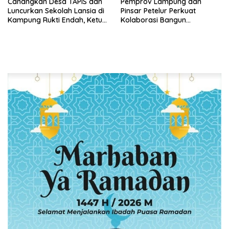
Canangkan Desa TAPIS dan
Pemprov Lampung dan
Luncurkan Sekolah Lansia di
Pinsar Petelur Perkuat
Kampung Rukti Endah, Ketua
Kolaborasi Bangun
TP PKK Lampung Dorong
Ekosistem Peternakan Telur
Pembangunan SDM Dimulai
dari Desa