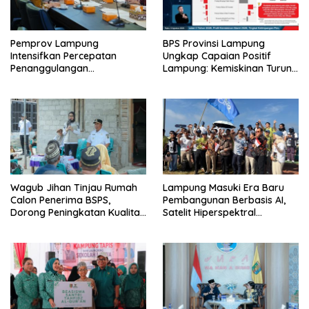
Pemprov Lampung
BPS Provinsi Lampung
Intensifkan Percepatan
Ungkap Capaian Positif
Penanggulangan
Lampung: Kemiskinan Turun,
Tuberkulosis di Tanggamus
Inflasi Terkendali, Ekonomi
Terus Tumbuh
Wagub Jihan Tinjau Rumah
Lampung Masuki Era Baru
Calon Penerima BSPS,
Pembangunan Berbasis AI,
Dorong Peningkatan Kualitas
Satelit Hiperspektral
Hunian Warga dan Serap
Lampung-1 Resmi Mengorbit
Aspirasi Masyarakat