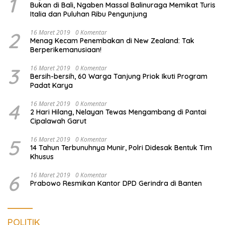
1
Bukan di Bali, Ngaben Massal Balinuraga Memikat Turis
Italia dan Puluhan Ribu Pengunjung
2
16 Maret 2019
0 Komentar
Menag Kecam Penembakan di New Zealand: Tak
Berperikemanusiaan!
3
16 Maret 2019
0 Komentar
Bersih-bersih, 60 Warga Tanjung Priok Ikuti Program
Padat Karya
4
16 Maret 2019
0 Komentar
2 Hari Hilang, Nelayan Tewas Mengambang di Pantai
Cipalawah Garut
5
16 Maret 2019
0 Komentar
14 Tahun Terbunuhnya Munir, Polri Didesak Bentuk Tim
Khusus
6
16 Maret 2019
0 Komentar
Prabowo Resmikan Kantor DPD Gerindra di Banten
POLITIK