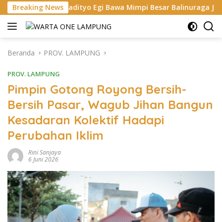
Langsung
adityo Egi Bawa Mimpi Besar Balinuraga Jadi ‘Penglipuran’ Kedu
Breaking News
ke
konten
Beranda
PROV. LAMPUNG
PROV. LAMPUNG
Pimpin Gotong Royong Bersih-
Bersih Pasar, Wagub Jihan Bangun
Kesadaran Kolektif Hadapi
Perubahan Iklim
Rini Sanjaya
6 Juni 2026