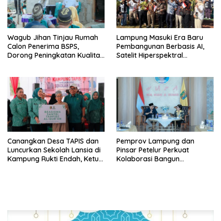
Wagub Jihan Tinjau Rumah
Lampung Masuki Era Baru
Calon Penerima BSPS,
Pembangunan Berbasis AI,
Dorong Peningkatan Kualitas
Satelit Hiperspektral
Hunian Warga dan Serap
Lampung-1 Resmi Mengorbit
Aspirasi Masyarakat
Canangkan Desa TAPIS dan
Pemprov Lampung dan
Luncurkan Sekolah Lansia di
Pinsar Petelur Perkuat
Kampung Rukti Endah, Ketua
Kolaborasi Bangun
TP PKK Lampung Dorong
Ekosistem Peternakan Telur
Pembangunan SDM Dimulai
dari Desa