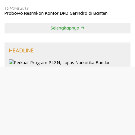
16 Maret 2019
Prabowo Resmikan Kantor DPD Gerindra di Banten
Selengkapnya
HEADLINE
8 Januari 2025
Perkuat Program P4GN, Lapas
Narkotika Bandar Lampung Terima
Audiensi dari BNN Kabupaten Lampung
Selatan
30 Desember 2024
193 Guru PAI Profesional Kota Bandar
Lampung Dikukuhkan Dalam Yudisium
PPG Tahun 2024