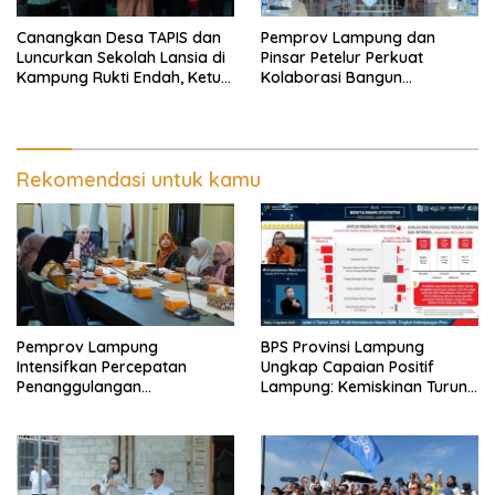
Canangkan Desa TAPIS dan
Pemprov Lampung dan
Luncurkan Sekolah Lansia di
Pinsar Petelur Perkuat
Kampung Rukti Endah, Ketua
Kolaborasi Bangun
TP PKK Lampung Dorong
Ekosistem Peternakan Telur
Pembangunan SDM Dimulai
dari Desa
Rekomendasi untuk kamu
Pemprov Lampung
BPS Provinsi Lampung
Intensifkan Percepatan
Ungkap Capaian Positif
Penanggulangan
Lampung: Kemiskinan Turun,
Tuberkulosis di Tanggamus
Inflasi Terkendali, Ekonomi
Terus Tumbuh