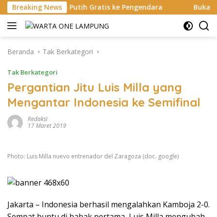
Langsung
rah Putih Gratis ke Pengendara
Breaking News
Bukan di Bali, Ngaben 
ke
konten
Beranda
Tak Berkategori
Tak Berkategori
Pergantian Jitu Luis Milla yang
Mengantar Indonesia ke Semifinal
Redaksi
17 Maret 2019
Photo: Luis Milla nuevo entrenador del Zaragoza (doc. google)
Jakarta – Indonesia berhasil mengalahkan Kamboja 2-0.
Sempat buntu di babak pertama, Luis Milla mengubah