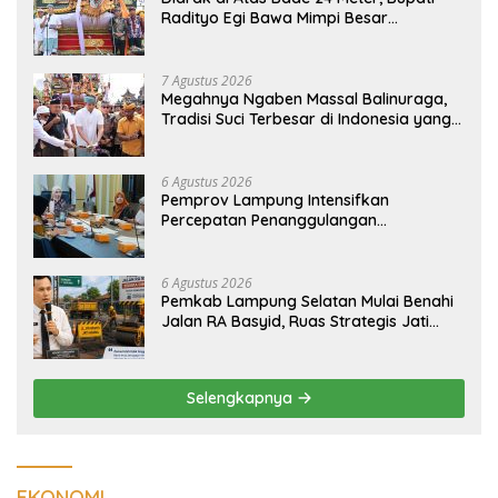
Radityo Egi Bawa Mimpi Besar
Balinuraga Jadi ‘Penglipuran’ Kedua
pada 2027
7 Agustus 2026
Megahnya Ngaben Massal Balinuraga,
Tradisi Suci Terbesar di Indonesia yang
Menghidupkan Desa dan Merekatkan
Ikatan Keluarga
6 Agustus 2026
Pemprov Lampung Intensifkan
Percepatan Penanggulangan
Tuberkulosis di Tanggamus
6 Agustus 2026
Pemkab Lampung Selatan Mulai Benahi
Jalan RA Basyid, Ruas Strategis Jati
Agung Segera Dipoles Demi
Keselamatan Pengguna Jalan
Selengkapnya
EKONOMI