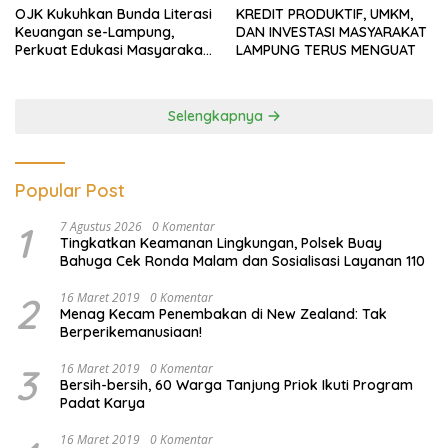
OJK Kukuhkan Bunda Literasi
KREDIT PRODUKTIF, UMKM,
Keuangan se-Lampung,
DAN INVESTASI MASYARAKAT
Perkuat Edukasi Masyarakat
LAMPUNG TERUS MENGUAT
Lawan Pinjol dan Investasi
Ilegal
Selengkapnya
Popular Post
1
7 Agustus 2026
0 Komentar
Tingkatkan Keamanan Lingkungan, Polsek Buay
Bahuga Cek Ronda Malam dan Sosialisasi Layanan 110
2
16 Maret 2019
0 Komentar
Menag Kecam Penembakan di New Zealand: Tak
Berperikemanusiaan!
3
16 Maret 2019
0 Komentar
Bersih-bersih, 60 Warga Tanjung Priok Ikuti Program
Padat Karya
16 Maret 2019
0 Komentar