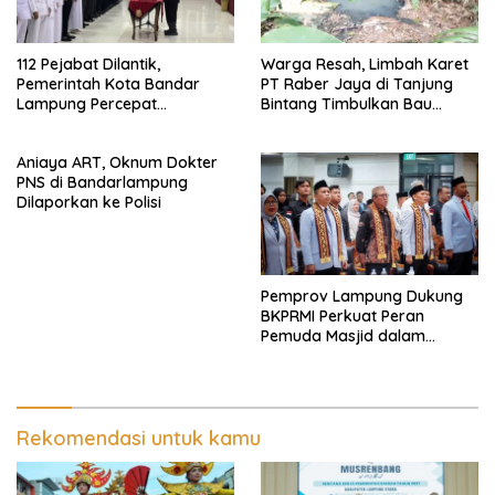
112 Pejabat Dilantik,
Warga Resah, Limbah Karet
Pemerintah Kota Bandar
PT Raber Jaya di Tanjung
Lampung Percepat
Bintang Timbulkan Bau
Reformasi Birokrasi dan
Menyengat dan Ganggu
Penguatan Layanan
Kenyamanan
Aniaya ART, Oknum Dokter
Kesehatan
PNS di Bandarlampung
Dilaporkan ke Polisi
Pemprov Lampung Dukung
BKPRMI Perkuat Peran
Pemuda Masjid dalam
Pembangunan Daerah
Rekomendasi untuk kamu