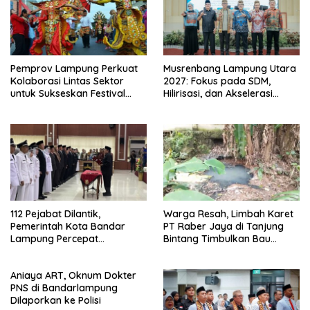
Pemprov Lampung Perkuat
Musrenbang Lampung Utara
Kolaborasi Lintas Sektor
2027: Fokus pada SDM,
untuk Sukseskan Festival
Hilirisasi, dan Akselerasi
Krakatau 2026
Daerah
112 Pejabat Dilantik,
Warga Resah, Limbah Karet
Pemerintah Kota Bandar
PT Raber Jaya di Tanjung
Lampung Percepat
Bintang Timbulkan Bau
Reformasi Birokrasi dan
Menyengat dan Ganggu
Penguatan Layanan
Kenyamanan
Aniaya ART, Oknum Dokter
Kesehatan
PNS di Bandarlampung
Dilaporkan ke Polisi