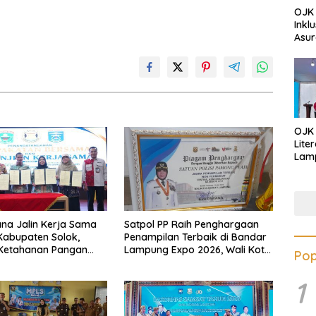
OJK 
Inkl
Asur
OJK
Lite
Lamp
Eduk
Lawa
Inves
na Jalin Kerja Sama
Satpol PP Raih Penghargaan
abupaten Solok,
Penampilan Terbaik di Bandar
 Ketahanan Pangan
Lampung Expo 2026, Wali Kota
Pop
likan Inflasi
Eva Dwiana Ajak Tingkatkan
Pelayanan untuk Masyarakat
1