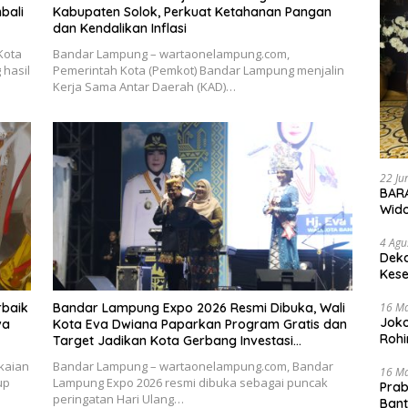
bali
Kabupaten Solok, Perkuat Ketahanan Pangan
dan Kendalikan Inflasi
Kota
Bandar Lampung – wartaonelampung.com,
hasil
Pemerintah Kota (Pemkot) Bandar Lampung menjalin
Kerja Sama Antar Daerah (KAD)…
22 Ju
BARA
Wid
4 Agu
Deka
Kese
16 M
rbaik
Bandar Lampung Expo 2026 Resmi Dibuka, Wali
Joko
va
Kota Eva Dwiana Paparkan Program Gratis dan
Rohi
Target Jadikan Kota Gerbang Investasi
Lampung
kaian
Bandar Lampung – wartaonelampung.com, Bandar
16 M
up
Lampung Expo 2026 resmi dibuka sebagai puncak
Prab
peringatan Hari Ulang…
Ban