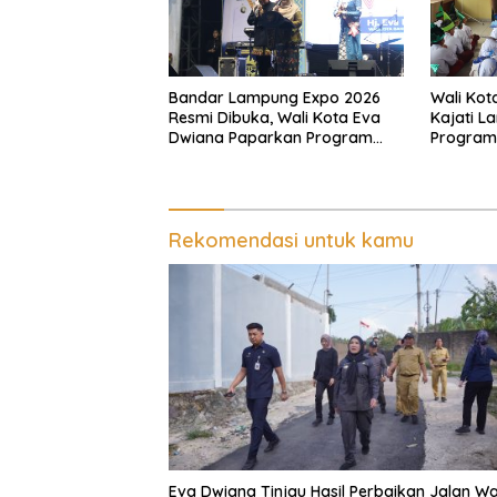
Bandar Lampung Expo 2026
Wali Kot
Resmi Dibuka, Wali Kota Eva
Kajati L
Dwiana Paparkan Program
Program 
Gratis dan Target Jadikan
Pastikan
Kota Gerbang Investasi
Tepat S
Lampung
Rekomendasi untuk kamu
Eva Dwiana Tinjau Hasil Perbaikan Jalan Wa