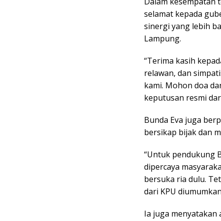
Dalam kesempatan t
selamat kepada gube
sinergi yang lebih b
Lampung.
“Terima kasih kepad
relawan, dan simpati
kami. Mohon doa da
keputusan resmi dar
Bunda Eva juga ber
bersikap bijak dan 
“Untuk pendukung Bu
dipercaya masyaraka
bersuka ria dulu. T
dari KPU diumumkan
Ia juga menyatakan 