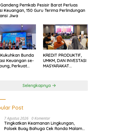
Gandeng Pemkab Pesisir Barat Perluas
usi Keuangan, 150 Guru Terima Perlindungan
ansi Jiwa
 Kukuhkan Bunda
KREDIT PRODUKTIF,
rasi Keuangan se-
UMKM, DAN INVESTASI
ung, Perkuat
MASYARAKAT
asi Masyarakat
LAMPUNG TERUS
n Pinjol dan
MENGUAT
tasi Ilegal
Selengkapnya
ular Post
7 Agustus 2026
0 Komentar
Tingkatkan Keamanan Lingkungan,
Polsek Buay Bahuga Cek Ronda Malam