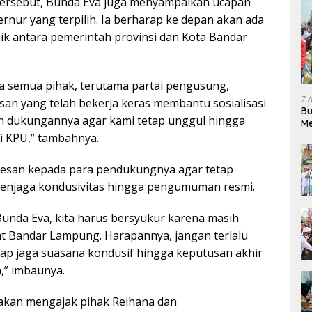
ersebut, Bunda Eva juga menyampaikan ucapan
rnur yang terpilih. Ia berharap ke depan akan ada
aik antara pemerintah provinsi dan Kota Bandar
a semua pihak, terutama partai pengusung,
7 
san yang telah bekerja keras membantu sosialisasi
Bu
n dukungannya agar kami tetap unggul hingga
Me
Pe
i KPU,” tambahnya.
pesan kepada para pendukungnya agar tetap
menjaga kondusivitas hingga pengumuman resmi.
nda Eva, kita harus bersyukur karena masih
t Bandar Lampung. Harapannya, jangan terlalu
etap jaga suasana kondusif hingga keputusan akhir
,” imbaunya.
akan mengajak pihak Reihana dan