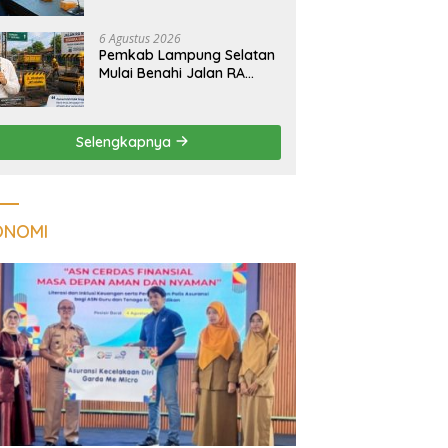
Tuberkulosis di
Tanggamus
6 Agustus 2026
Pemkab Lampung Selatan
Mulai Benahi Jalan RA
Basyid, Ruas Strategis Jati
Agung Segera Dipoles
Demi Keselamatan
Selengkapnya
Pengguna Jalan
ONOMI