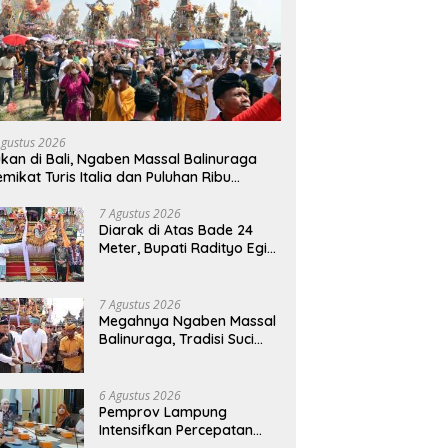
Agustus 2026
kan di Bali, Ngaben Massal Balinuraga
mikat Turis Italia dan Puluhan Ribu
ngunjung
7 Agustus 2026
Diarak di Atas Bade 24
Meter, Bupati Radityo Egi
Bawa Mimpi Besar
Balinuraga Jadi
‘Penglipuran’ Kedua pada
7 Agustus 2026
2027
Megahnya Ngaben Massal
Balinuraga, Tradisi Suci
Terbesar di Indonesia
yang Menghidupkan Desa
dan Merekatkan Ikatan
6 Agustus 2026
Keluarga
Pemprov Lampung
Intensifkan Percepatan
Penanggulangan