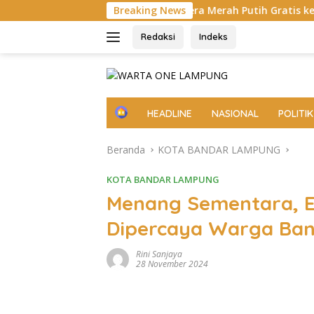
Langsung
n Bagikan Bendera Merah Putih Gratis ke Pengendara
Breaking News
Bu
ke
konten
Redaksi
Indeks
H
HEADLINE
NASIONAL
POLITIK
o
m
Beranda
KOTA BANDAR LAMPUNG
e
KOTA BANDAR LAMPUNG
Menang Sementara, E
Dipercaya Warga Ba
Rini Sanjaya
28 November 2024