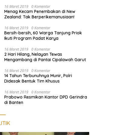
dan Sosialisasi Layanan 110
16 Maret 2019
0 Komentar
Menag Kecam Penembakan di New
Zealand: Tak Berperikemanusiaan!
16 Maret 2019
0 Komentar
Bersih-bersih, 60 Warga Tanjung Priok
Ikuti Program Padat Karya
16 Maret 2019
0 Komentar
2 Hari Hilang, Nelayan Tewas
Mengambang di Pantai Cipalawah Garut
16 Maret 2019
0 Komentar
14 Tahun Terbunuhnya Munir, Polri
Didesak Bentuk Tim Khusus
16 Maret 2019
0 Komentar
Prabowo Resmikan Kantor DPD Gerindra
di Banten
ITIK