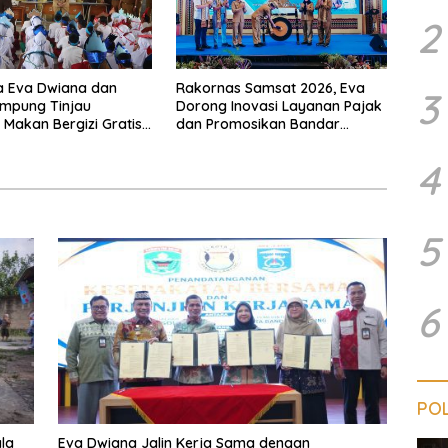
2
a Eva Dwiana dan
Rakornas Samsat 2026, Eva
3
ampung Tinjau
Dorong Inovasi Layanan Pajak
Makan Bergizi Gratis,
dan Promosikan Bandar
 Menu Berkualitas dan
Lampung
asaran
4
5
6
POL
la
Eva Dwiana Jalin Kerja Sama dengan