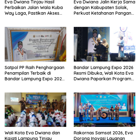
Eva Dwiana Tinjau Hasil
Eva Dwiana Jalin Kerja Sama
Perbaikan Jalan Wala Kuba
dengan Kabupaten Solok,
Way Laga, Pastikan Akses
Perkuat Ketahanan Pangan
Warga Kembali Aman dan
dan Kendalikan Inflasi
Nyaman
Satpol PP Raih Penghargaan
Bandar Lampung Expo 2026
Penampilan Terbaik di
Resmi Dibuka, Wali Kota Eva
Bandar Lampung Expo 2026,
Dwiana Paparkan Program
Wali Kota Eva Dwiana Ajak
Gratis dan Target Jadikan
Tingkatkan Pelayanan untuk
Kota Gerbang Investasi
Masyarakat
Lampung
Wali Kota Eva Dwiana dan
Rakornas Samsat 2026, Eva
Kajati Lampung Tinjau
Dorong Inovasi Layanan