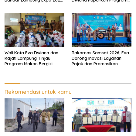
Bandar Lampung Expo 2026,
Dwiana Paparkan Program
Wali Kota Eva Dwiana Ajak
Gratis dan Target Jadikan
Tingkatkan Pelayanan untuk
Kota Gerbang Investasi
Masyarakat
Lampung
Wali Kota Eva Dwiana dan
Rakornas Samsat 2026, Eva
Kajati Lampung Tinjau
Dorong Inovasi Layanan
Program Makan Bergizi
Pajak dan Promosikan
Gratis, Pastikan Menu
Bandar Lampung
Berkualitas dan Tepat
Sasaran
Rekomendasi untuk kamu