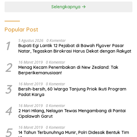
Selengkapnya
Popular Post
1
5 Agustus 2026
0 Komentar
Bupati Egi Lantik 12 Pejabat di Bawah Flyover Pasar
Natar, Tegaskan Birokrasi Harus Dekat dengan Rakyat
2
16 Maret 2019
0 Komentar
Menag Kecam Penembakan di New Zealand: Tak
Berperikemanusiaan!
3
16 Maret 2019
0 Komentar
Bersih-bersih, 60 Warga Tanjung Priok Ikuti Program
Padat Karya
4
16 Maret 2019
0 Komentar
2 Hari Hilang, Nelayan Tewas Mengambang di Pantai
Cipalawah Garut
5
16 Maret 2019
0 Komentar
14 Tahun Terbunuhnya Munir, Polri Didesak Bentuk Tim