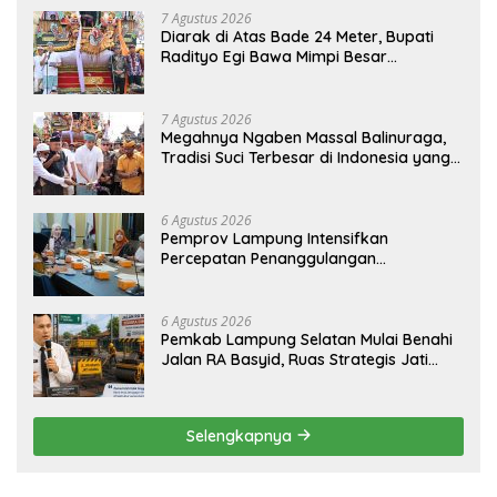
7 Agustus 2026
Diarak di Atas Bade 24 Meter, Bupati
Radityo Egi Bawa Mimpi Besar
Balinuraga Jadi ‘Penglipuran’ Kedua
pada 2027
7 Agustus 2026
Megahnya Ngaben Massal Balinuraga,
Tradisi Suci Terbesar di Indonesia yang
Menghidupkan Desa dan Merekatkan
Ikatan Keluarga
6 Agustus 2026
Pemprov Lampung Intensifkan
Percepatan Penanggulangan
Tuberkulosis di Tanggamus
6 Agustus 2026
Pemkab Lampung Selatan Mulai Benahi
Jalan RA Basyid, Ruas Strategis Jati
Agung Segera Dipoles Demi
Keselamatan Pengguna Jalan
Selengkapnya