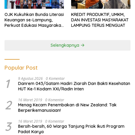
OJK Kukuhkan Bunda Literasi
KREDIT PRODUKTIF, UMKM,
Keuangan se-Lampung,
DAN INVESTASI MASYARAKAT
Perkuat Edukasi Masyarakat
LAMPUNG TERUS MENGUAT
Lawan Pinjol dan Investasi
Ilegal
Selengkapnya
Popular Post
1
9 Agustus 2026
0 Komentar
Danrem 043/Gatam Hadiri Ziarah Dan Bakti Kesehatan
HUT Ke-1 Kodam XXI/Radin Inten
2
16 Maret 2019
0 Komentar
Menag Kecam Penembakan di New Zealand: Tak
Berperikemanusiaan!
3
16 Maret 2019
0 Komentar
Bersih-bersih, 60 Warga Tanjung Priok Ikuti Program
Padat Karya