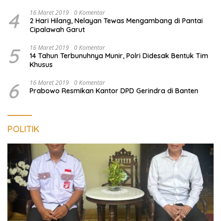
4
16 Maret 2019
0 Komentar
2 Hari Hilang, Nelayan Tewas Mengambang di Pantai
Cipalawah Garut
5
16 Maret 2019
0 Komentar
14 Tahun Terbunuhnya Munir, Polri Didesak Bentuk Tim
Khusus
6
16 Maret 2019
0 Komentar
Prabowo Resmikan Kantor DPD Gerindra di Banten
POLITIK