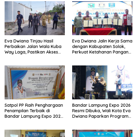
Eva Dwiana Tinjau Hasil
Eva Dwiana Jalin Kerja Sama
Perbaikan Jalan Wala Kuba
dengan Kabupaten Solok,
Way Laga, Pastikan Akses
Perkuat Ketahanan Pangan
Warga Kembali Aman dan
dan Kendalikan Inflasi
Nyaman
Satpol PP Raih Penghargaan
Bandar Lampung Expo 2026
Penampilan Terbaik di
Resmi Dibuka, Wali Kota Eva
Bandar Lampung Expo 2026,
Dwiana Paparkan Program
Wali Kota Eva Dwiana Ajak
Gratis dan Target Jadikan
Tingkatkan Pelayanan untuk
Kota Gerbang Investasi
Masyarakat
Lampung