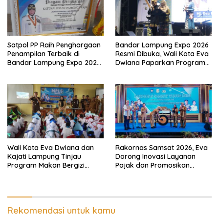
Satpol PP Raih Penghargaan
Bandar Lampung Expo 2026
Penampilan Terbaik di
Resmi Dibuka, Wali Kota Eva
Bandar Lampung Expo 2026,
Dwiana Paparkan Program
Wali Kota Eva Dwiana Ajak
Gratis dan Target Jadikan
Tingkatkan Pelayanan untuk
Kota Gerbang Investasi
Masyarakat
Lampung
Wali Kota Eva Dwiana dan
Rakornas Samsat 2026, Eva
Kajati Lampung Tinjau
Dorong Inovasi Layanan
Program Makan Bergizi
Pajak dan Promosikan
Gratis, Pastikan Menu
Bandar Lampung
Berkualitas dan Tepat
Sasaran
Rekomendasi untuk kamu