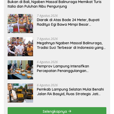
Bukan di Bali, Ngaben Massal Balinuraga Memikat Turis
Italia dan Puluhan Ribu Pengunjung
7 Agustus 2026
Diarak di Atas Bade 24 Meter, Bupati
Radityo Egi Bawa Mimpi Besar
Balinuraga Jadi ‘Penglipuran’ Kedua
pada 2027
7 Agustus 2026
Megahnya Ngaben Massal Balinuraga,
Tradisi Suci Terbesar di Indonesia yang
Menghidupkan Desa dan Merekatkan
Ikatan Keluarga
6 Agustus 2026
Pemprov Lampung Intensifkan
Percepatan Penanggulangan
Tuberkulosis di Tanggamus
6 Agustus 2026
Pemkab Lampung Selatan Mulai Benahi
Jalan RA Basyid, Ruas Strategis Jati
Agung Segera Dipoles Demi
Keselamatan Pengguna Jalan
Selengkapnya