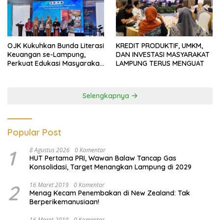
OJK Kukuhkan Bunda Literasi
KREDIT PRODUKTIF, UMKM,
Keuangan se-Lampung,
DAN INVESTASI MASYARAKAT
Perkuat Edukasi Masyarakat
LAMPUNG TERUS MENGUAT
Lawan Pinjol dan Investasi
Ilegal
Selengkapnya
Popular Post
1
8 Agustus 2026
0 Komentar
HUT Pertama PRI, Wawan Balaw Tancap Gas
Konsolidasi, Target Menangkan Lampung di 2029
2
16 Maret 2019
0 Komentar
Menag Kecam Penembakan di New Zealand: Tak
Berperikemanusiaan!
16 Maret 2019
0 Komentar