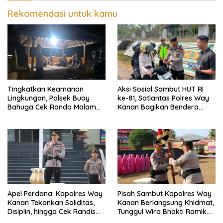
Rekomendasi untuk kamu
Tingkatkan Keamanan
Aksi Sosial Sambut HUT RI
Lingkungan, Polsek Buay
ke-81, Satlantas Polres Way
Bahuga Cek Ronda Malam
Kanan Bagikan Bendera
dan Sosialisasi Layanan 110
Merah Putih Gratis ke
Pengendara
Apel Perdana: Kapolres Way
Pisah Sambut Kapolres Way
Kanan Tekankan Soliditas,
Kanan Berlangsung Khidmat,
Disiplin, hingga Cek Randis
Tunggul Wira Bhakti Ramik
dan Senpi Dinas
Ragom Resmi Beralih