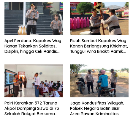
Apel Perdana: Kapolres Way
Pisah Sambut Kapolres Way
Kanan Tekankan Soliditas,
Kanan Berlangsung Khidmat,
Disiplin, hingga Cek Randis
Tunggul Wira Bhakti Ramik
dan Senpi Dinas
Ragom Resmi Beralih
Polri Kerahkan 372 Taruna
Jaga Kondusifitas Wilayah,
Akpol Dampingi Siswa di 73
Polsek Negara Batin Sisir
Sekolah Rakyat Bersama
Area Rawan Kriminalitas
Taruna Akademi TNI