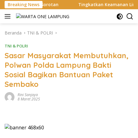
Langsung
i Sorotan
Breaking News
Tingkatkan Keamanan Lingkungan, Polsek Bu
ke
konten
Beranda
TNI & POLRI
TNI & POLRI
Sasar Masyarakat Membutuhkan,
Polwan Polda Lampung Bakti
Sosial Bagikan Bantuan Paket
Sembako
Rini Sanjaya
8 Maret 2025