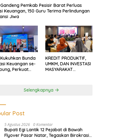
Gandeng Pemkab Pesisir Barat Perluas
usi Keuangan, 150 Guru Terima Perlindungan
ansi Jiwa
 Kukuhkan Bunda
KREDIT PRODUKTIF,
rasi Keuangan se-
UMKM, DAN INVESTASI
ung, Perkuat
MASYARAKAT
asi Masyarakat
LAMPUNG TERUS
n Pinjol dan
MENGUAT
tasi Ilegal
Selengkapnya
ular Post
5 Agustus 2026
0 Komentar
Bupati Egi Lantik 12 Pejabat di Bawah
Flyover Pasar Natar, Tegaskan Birokrasi