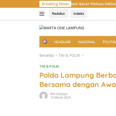
Langsung
g Pemkab Pesisir Barat Perluas Inklusi Keuangan, 150 Guru Ter
Breaking News
ke
konten
Redaksi
Indeks
H
HEADLINE
NASIONAL
POLITIK
o
m
Beranda
TNI & POLRI
e
TNI & POLRI
Polda Lampung Berbag
Bersama dengan Awa
Rini Sanjaya
14 Maret 2025