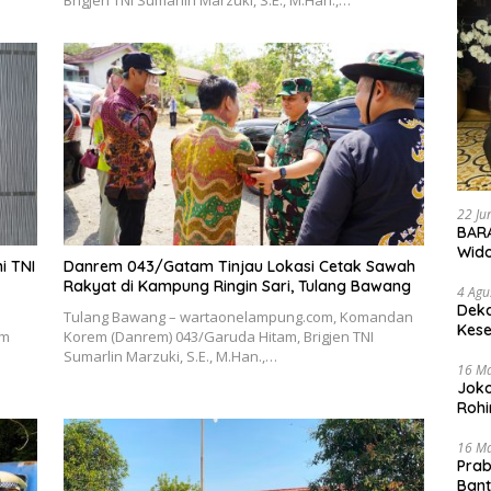
22 Ju
BARA
Wid
i TNI
Danrem 043/Gatam Tinjau Lokasi Cetak Sawah
Rakyat di Kampung Ringin Sari, Tulang Bawang
4 Agu
Deka
Tulang Bawang – wartaonelampung.com, Komandan
Kese
em
Korem (Danrem) 043/Garuda Hitam, Brigjen TNI
n
Sumarlin Marzuki, S.E., M.Han.,…
16 M
Joko
Rohi
16 M
Prab
Ban