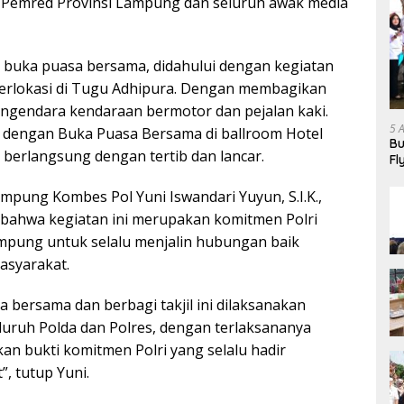
, Pemred Provinsi Lampung dan seluruh awak media
 buka puasa bersama, didahului dengan kegiatan
 berlokasi di Tugu Adhipura. Dengan membagikan
ngendara kendaraan bermotor dan pejalan kaki.
5 
n dengan Buka Puasa Bersama di ballroom Hotel
Bu
i berlangsung dengan tertib dan lancar.
Fl
Ha
mpung Kombes Pol Yuni Iswandari Yuyun, S.I.K.,
bahwa kegiatan ini merupakan komitmen Polri
mpung untuk selalu menjalin hubungan baik
asyarakat.
 bersama dan berbagi takjil ini dilaksanakan
eluruh Polda dan Polres, dengan terlaksananya
kan bukti komitmen Polri yang selalu hadir
, tutup Yuni.