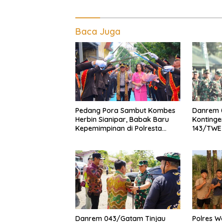
Baca Juga
Pedang Pora Sambut Kombes
Danrem 
Herbin Sianipar, Babak Baru
Kontinge
Kepemimpinan di Polresta
143/TWE
Bandar Lampung
Lomba B
XXI/Radi
Danrem 043/Gatam Tinjau
Polres W