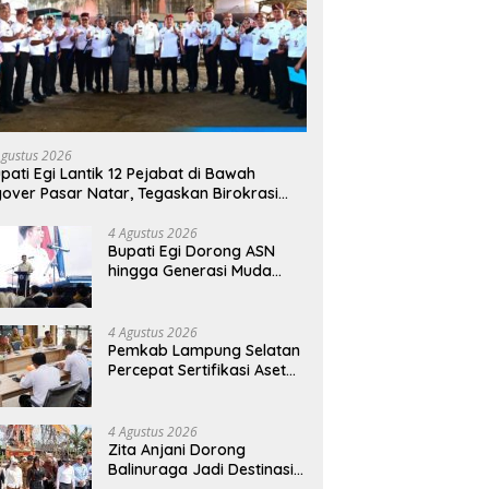
Agustus 2026
pati Egi Lantik 12 Pejabat di Bawah
yover Pasar Natar, Tegaskan Birokrasi
rus Dekat dengan Rakyat
4 Agustus 2026
Bupati Egi Dorong ASN
hingga Generasi Muda
Kuasai AI, Siapkan SDM
Lampung Selatan Hadapi
Era Digital
4 Agustus 2026
Pemkab Lampung Selatan
Percepat Sertifikasi Aset
Daerah, Bidik Peningkatan
Nilai MCSP KPK
4 Agustus 2026
Zita Anjani Dorong
Balinuraga Jadi Destinasi
Wisata Budaya, Ngaben