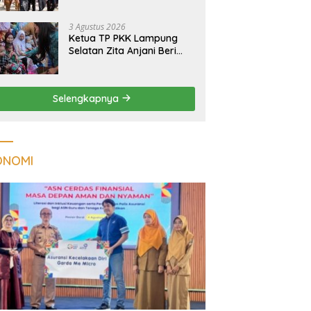
Massal Dinilai Miliki Daya
Tarik Nasional
3 Agustus 2026
Ketua TP PKK Lampung
Selatan Zita Anjani Beri
Perhatian Khusus Anak
Berisiko Stunting di
Sidomulyo
Selengkapnya
ONOMI