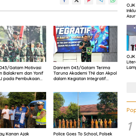
OJK 
Inkl
Asur
OJK
Lite
Lamp
043/Gatam Motivasi
Danrem 043/Gatam Terima
Eduk
n Balakrem dan Yonif
Taruna Akademi TNI dan Akpol
Lawa
J pada Pembukaan
dalam Kegiatan Integratif
Inves
insat Kodam
Bhakti Sekolah Rakyat Tahun
n Inten
2026
Pop
1
ay Kanan Ajak
Police Goes To School, Polsek