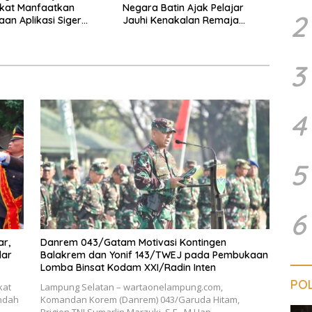
kat Manfaatkan
Negara Batin Ajak Pelajar
2
an Aplikasi Siger
Jauhi Kenakalan Remaja
Presisi
Hingga Narkoba
3
4
5
6
ar,
Danrem 043/Gatam Motivasi Kontingen
dar
Balakrem dan Yonif 143/TWEJ pada Pembukaan
Lomba Binsat Kodam XXI/Radin Inten
POL
kat
Lampung Selatan – wartaonelampung.com,
ndah
Komandan Korem (Danrem) 043/Garuda Hitam,
Brigjen TNI Sumarlin Marzuki, S.E., M.Han.,…