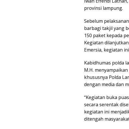
Iwan Effendi Lathan
provinsi lampung.
Sebelum pelaksanan
barbagi takjil yang
150 paket kepada pe
Kegiatan dilanjutka
Emersia, kegiatan in
Kabidhumas polda la
M.H. menyampaikan 
khususnya Polda La
dengan media dan m
“Kegiatan buka puasa
secara serentak dis
kegiatan ini menjadi
ditengah masyarakat”