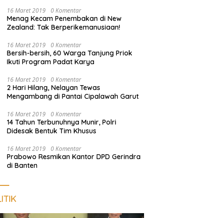
Harus Dekat dengan Rakyat
16 Maret 2019
0 Komentar
Menag Kecam Penembakan di New
Zealand: Tak Berperikemanusiaan!
16 Maret 2019
0 Komentar
Bersih-bersih, 60 Warga Tanjung Priok
Ikuti Program Padat Karya
16 Maret 2019
0 Komentar
2 Hari Hilang, Nelayan Tewas
Mengambang di Pantai Cipalawah Garut
16 Maret 2019
0 Komentar
14 Tahun Terbunuhnya Munir, Polri
Didesak Bentuk Tim Khusus
16 Maret 2019
0 Komentar
Prabowo Resmikan Kantor DPD Gerindra
di Banten
ITIK