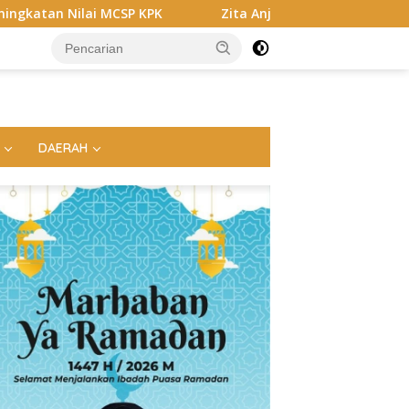
PK
Zita Anjani Dorong Balinuraga Jadi Destinasi Wisata 
DAERAH