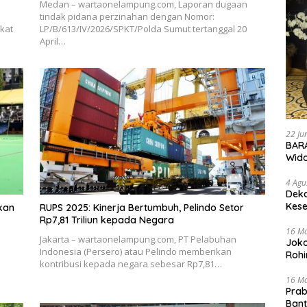
Medan – wartaonelampung.com, Laporan dugaan
tindak pidana perzinahan dengan Nomor:
kat
LP/B/613/IV/2026/SPKT/Polda Sumut tertanggal 20
April…
22 Ju
BARA
Wid
4 Agu
Deka
Kese
kan
RUPS 2025: Kinerja Bertumbuh, Pelindo Setor
Rp7,81 Triliun kepada Negara
16 M
Jakarta – wartaonelampung.com, PT Pelabuhan
Joko
Indonesia (Persero) atau Pelindo memberikan
Rohi
kontribusi kepada negara sebesar Rp7,81…
16 M
Prab
Ban