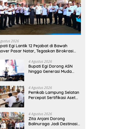
Agustus 2026
pati Egi Lantik 12 Pejabat di Bawah
yover Pasar Natar, Tegaskan Birokrasi
rus Dekat dengan Rakyat
4 Agustus 2026
Bupati Egi Dorong ASN
hingga Generasi Muda
Kuasai AI, Siapkan SDM
Lampung Selatan Hadapi
Era Digital
4 Agustus 2026
Pemkab Lampung Selatan
Percepat Sertifikasi Aset
Daerah, Bidik Peningkatan
Nilai MCSP KPK
4 Agustus 2026
Zita Anjani Dorong
Balinuraga Jadi Destinasi
Wisata Budaya, Ngaben