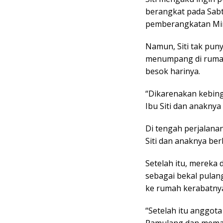
berangkat pada Sabtu
pemberangkatan Min
Namun, Siti tak puny
menumpang di rumah
besok harinya.
“Dikarenakan kebing
Ibu Siti dan anakny
Di tengah perjalana
Siti dan anaknya be
Setelah itu, mereka 
sebagai bekal pulang
ke rumah kerabatnya
“Setelah itu anggo
Pamulang dan memast