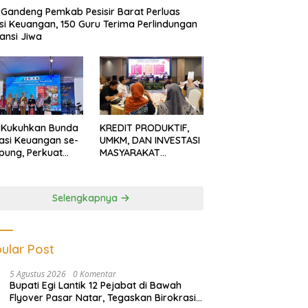
Gandeng Pemkab Pesisir Barat Perluas
usi Keuangan, 150 Guru Terima Perlindungan
ansi Jiwa
 Kukuhkan Bunda
KREDIT PRODUKTIF,
rasi Keuangan se-
UMKM, DAN INVESTASI
ung, Perkuat
MASYARAKAT
asi Masyarakat
LAMPUNG TERUS
n Pinjol dan
MENGUAT
tasi Ilegal
Selengkapnya
ular Post
5 Agustus 2026
0 Komentar
Bupati Egi Lantik 12 Pejabat di Bawah
Flyover Pasar Natar, Tegaskan Birokrasi