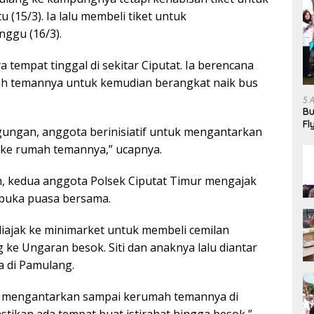
 (15/3). Ia lalu membeli tiket untuk
ggu (16/3).
a tempat tinggal di sekitar Ciputat. Ia berencana
 temannya untuk kemudian berangkat naik bus
5 
Bu
Fl
ungan, anggota berinisiatif untuk mengantarkan
Ha
a ke rumah temannya,” ucapnya.
n, kedua anggota Polsek Ciputat Timur mengajak
rbuka puasa bersama.
diajak ke minimarket untuk membeli cemilan
 ke Ungaran besok. Siti dan anaknya lalu diantar
 di Pamulang.
ta mengantarkan sampai kerumah temannya di
ikan ada tempat buat istirahat hingga besok,”