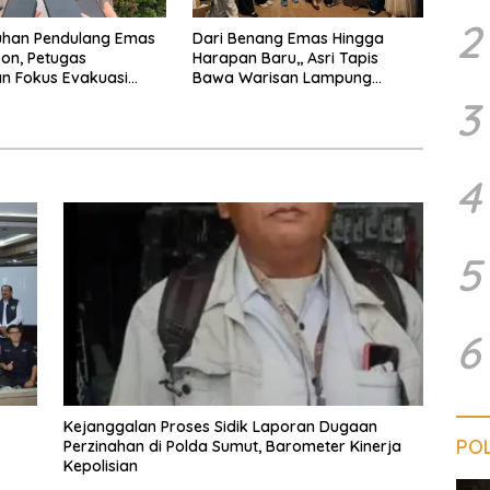
2
han Pendulang Emas
Dari Benang Emas Hingga
on, Petugas
Harapan Baru,, Asri Tapis
n Fokus Evakuasi
Bawa Warisan Lampung
an Pengejaran Pelaku
Bersinar Di Ajang Persit Bisa
3
Dua
4
5
6
Kejanggalan Proses Sidik Laporan Dugaan
POL
Perzinahan di Polda Sumut, Barometer Kinerja
Kepolisian