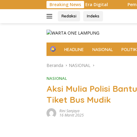
Langsung
elatan Hadapi Era Digital
Breaking News
Pemkab Lampung Selatan Perc
ke
konten
Redaksi
Indeks
H
HEADLINE
NASIONAL
POLITIK
o
m
Beranda
NASIONAL
e
NASIONAL
Aksi Mulia Polisi Ban
Tiket Bus Mudik
Rini Sanjaya
16 Maret 2025