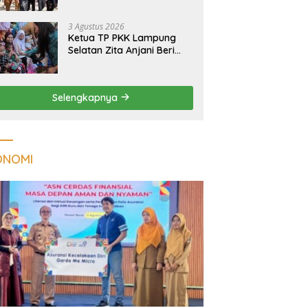
Massal Dinilai Miliki Daya
Tarik Nasional
3 Agustus 2026
Ketua TP PKK Lampung
Selatan Zita Anjani Beri
Perhatian Khusus Anak
Berisiko Stunting di
Sidomulyo
Selengkapnya
ONOMI