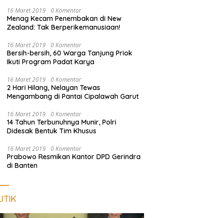
Harus Dekat dengan Rakyat
16 Maret 2019
0 Komentar
Menag Kecam Penembakan di New
Zealand: Tak Berperikemanusiaan!
16 Maret 2019
0 Komentar
Bersih-bersih, 60 Warga Tanjung Priok
Ikuti Program Padat Karya
16 Maret 2019
0 Komentar
2 Hari Hilang, Nelayan Tewas
Mengambang di Pantai Cipalawah Garut
16 Maret 2019
0 Komentar
14 Tahun Terbunuhnya Munir, Polri
Didesak Bentuk Tim Khusus
16 Maret 2019
0 Komentar
Prabowo Resmikan Kantor DPD Gerindra
di Banten
ITIK