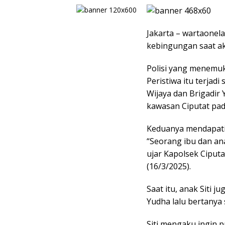
Jakarta – wartaonel
kebingungan saat ak
Polisi yang menemuk
Peristiwa itu terjadi
Wijaya dan Brigadir 
kawasan Ciputat pad
Keduanya mendapati 
“Seorang ibu dan an
ujar Kapolsek Ciput
(16/3/2025).
Saat itu, anak Siti j
Yudha lalu bertanya 
Siti mengaku ingin 