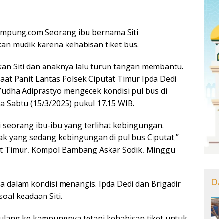
ampung.com,Seorang ibu bernama Siti
an mudik karena kehabisan tiket bus.
an Siti dan anaknya lalu turun tangan membantu.
 saat Panit Lantas Polsek Ciputat Timur Ipda Dedi
Yudha Adiprastyo mengecek kondisi pul bus di
a Sabtu (15/3/2025) pukul 17.15 WIB.
seorang ibu-ibu yang terlihat kebingungan.
ak yang sedang kebingungan di pul bus Ciputat,”
at Timur, Kompol Bambang Askar Sodik, Minggu
D
uga dalam kondisi menangis. Ipda Dedi dan Brigadir
soal keadaan Siti.
pulang ke kampungnya tetapi kehabisan tiket untuk