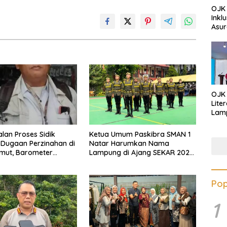
OJK 
Inkl
Asur
OJK
Lite
Lamp
Eduk
Lawa
lan Proses Sidik
Ketua Umum Paskibra SMAN 1
Inves
Dugaan Perzinahan di
Natar Harumkan Nama
mut, Barometer
Lampung di Ajang SEKAR 2026
epolisian
Jabar Open
Pop
1