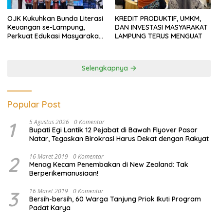
OJK Kukuhkan Bunda Literasi
KREDIT PRODUKTIF, UMKM,
Keuangan se-Lampung,
DAN INVESTASI MASYARAKAT
Perkuat Edukasi Masyarakat
LAMPUNG TERUS MENGUAT
Lawan Pinjol dan Investasi
Ilegal
Selengkapnya
Popular Post
1
5 Agustus 2026
0 Komentar
Bupati Egi Lantik 12 Pejabat di Bawah Flyover Pasar
Natar, Tegaskan Birokrasi Harus Dekat dengan Rakyat
2
16 Maret 2019
0 Komentar
Menag Kecam Penembakan di New Zealand: Tak
Berperikemanusiaan!
3
16 Maret 2019
0 Komentar
Bersih-bersih, 60 Warga Tanjung Priok Ikuti Program
Padat Karya