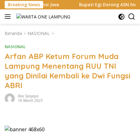
Langsung
ransi Jiwa
Breaking News
Bupati Egi Dorong ASN hingga Generasi Muda
ke
konten
Beranda
NASIONAL
NASIONAL
Arfan ABP Ketum Forum Muda
Lampung Menentang RUU TNI
yang Dinilai Kembali ke Dwi Fungsi
ABRI
Rini Sanjaya
16 Maret 2025