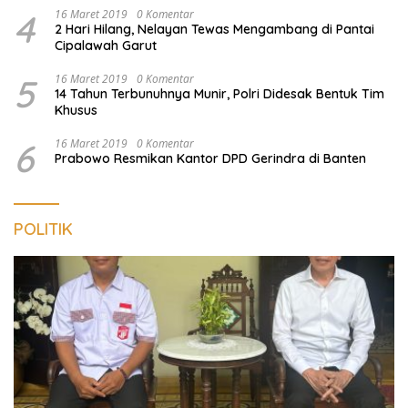
4
16 Maret 2019
0 Komentar
2 Hari Hilang, Nelayan Tewas Mengambang di Pantai
Cipalawah Garut
5
16 Maret 2019
0 Komentar
14 Tahun Terbunuhnya Munir, Polri Didesak Bentuk Tim
Khusus
6
16 Maret 2019
0 Komentar
Prabowo Resmikan Kantor DPD Gerindra di Banten
POLITIK