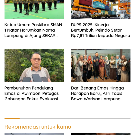
Ketua Umum Paskibra SMAN
RUPS 2025: Kinerja
1 Natar Harumkan Nama
Bertumbuh, Pelindo Setor
Lampung di Ajang SEKAR
Rp7,81 Triliun kepada Negara
2026 Jabar Open
Pembunuhan Pendulang
Dari Benang Emas Hingga
Emas di Awimbon, Petugas
Harapan Baru,, Asri Tapis
Gabungan Fokus Evakuasi
Bawa Warisan Lampung
Korban dan Pengejaran
Bersinar Di Ajang Persit Bisa
Pelaku
Dua
Rekomendasi untuk kamu