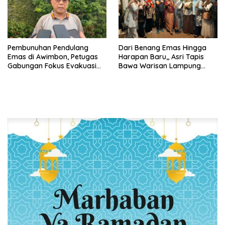
Pembunuhan Pendulang
Dari Benang Emas Hingga
Emas di Awimbon, Petugas
Harapan Baru,, Asri Tapis
Gabungan Fokus Evakuasi
Bawa Warisan Lampung
Korban dan Pengejaran
Bersinar Di Ajang Persit Bisa
Pelaku
Dua