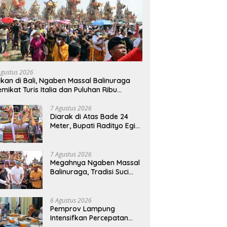
Agustus 2026
kan di Bali, Ngaben Massal Balinuraga
mikat Turis Italia dan Puluhan Ribu
ngunjung
7 Agustus 2026
Diarak di Atas Bade 24
Meter, Bupati Radityo Egi
Bawa Mimpi Besar
Balinuraga Jadi
‘Penglipuran’ Kedua pada
7 Agustus 2026
2027
Megahnya Ngaben Massal
Balinuraga, Tradisi Suci
Terbesar di Indonesia
yang Menghidupkan Desa
dan Merekatkan Ikatan
6 Agustus 2026
Keluarga
Pemprov Lampung
Intensifkan Percepatan
Penanggulangan