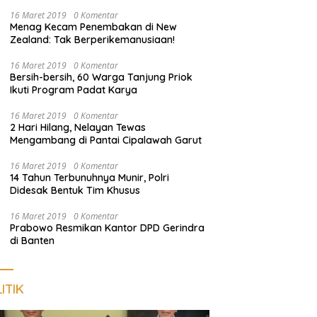
Nongkrong
16 Maret 2019
0 Komentar
Menag Kecam Penembakan di New
Zealand: Tak Berperikemanusiaan!
16 Maret 2019
0 Komentar
Bersih-bersih, 60 Warga Tanjung Priok
Ikuti Program Padat Karya
16 Maret 2019
0 Komentar
2 Hari Hilang, Nelayan Tewas
Mengambang di Pantai Cipalawah Garut
16 Maret 2019
0 Komentar
14 Tahun Terbunuhnya Munir, Polri
Didesak Bentuk Tim Khusus
16 Maret 2019
0 Komentar
Prabowo Resmikan Kantor DPD Gerindra
di Banten
ITIK