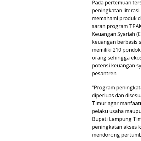
Pada pertemuan ters
peningkatan litera
memahami produk dan
saran program TPAKD
Keuangan Syariah (E
keuangan berbasis s
memiliki 210 pondok
orang sehingga ekos
potensi keuangan sy
pesantren.
“Program peningkata
diperluas dan dise
Timur agar manfaatn
pelaku usaha maupun
Bupati Lampung Tim
peningkatan akses k
mendorong pertumb