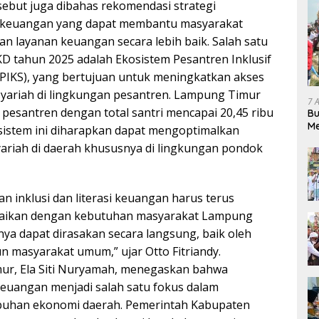
ebut juga dibahas rekomendasi strategi
si keuangan yang dapat membantu masyarakat
 layanan keuangan secara lebih baik. Salah satu
 tahun 2025 adalah Ekosistem Pesantren Inklusif
PIKS), yang bertujuan untuk meningkatkan akses
yariah di lingkungan pesantren. Lampung Timur
7 
 pesantren dengan total santri mencapai 20,45 ribu
Bu
Me
istem ini diharapkan dapat mengoptimalkan
Pe
ariah di daerah khususnya di lingkungan pondok
n inklusi dan literasi keuangan harus terus
suaikan dengan kebutuhan masyarakat Lampung
ya dapat dirasakan secara langsung, baik oleh
 masyarakat umum,” ujar Otto Fitriandy.
ur, Ela Siti Nuryamah, menegaskan bahwa
euangan menjadi salah satu fokus dalam
uhan ekonomi daerah. Pemerintah Kabupaten