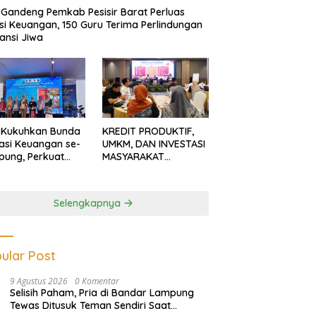
Gandeng Pemkab Pesisir Barat Perluas
usi Keuangan, 150 Guru Terima Perlindungan
ansi Jiwa
 Kukuhkan Bunda
KREDIT PRODUKTIF,
rasi Keuangan se-
UMKM, DAN INVESTASI
ung, Perkuat
MASYARAKAT
asi Masyarakat
LAMPUNG TERUS
n Pinjol dan
MENGUAT
tasi Ilegal
Selengkapnya
ular Post
9 Agustus 2026
0 Komentar
Selisih Paham, Pria di Bandar Lampung
Tewas Ditusuk Teman Sendiri Saat