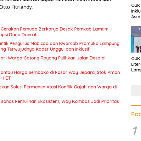
OJK 
Otto Fitriandy.
Inkl
Asur
t Gerakan Pemuda Berkarya Desak Pemkab Lamtim
upsi Dana Daerah
Lantik Pengurus Mabicab dan Kwarcab Pramuka Lampung
ng Terwujudnya Kader Unggul dan Inklusif
por–Warga Gotong Royong Pulihkan Jalan Desa di
OJK
Lite
Lamp
Pantau Harga Sembako di Pasar Way Jepara, Stok Aman
Eduk
i HET
Lawa
an Solusi Permanen Atasi Konflik Gajah dan Warga di
Inves
Bahas Pemulihan Ekosistem, Way Kambas Jadi Prioritas
Pop
1