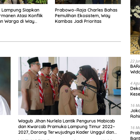
 Lampung Siapkan
Prabowo–Raja Charles Bahas
ermanen Atasi Konflik
Pemulihan Ekosistem, Way
an Warga di Way
Kambas Jadi Prioritas
22 Ju
BARA
Wid
4 Agu
Deka
Kese
16 M
Joko
Rohi
Wagub Jihan Nurlela Lantik Pengurus Mabicab
dan Kwarcab Pramuka Lampung Timur 2022–
16 M
2027, Dorong Terwujudnya Kader Unggul dan
Prab
Inklusif
Ban