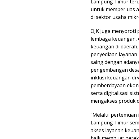
Lampung Timur teru
untuk memperluas a
di sektor usaha mikr
OJK juga menyoroti 
lembaga keuangan, 
keuangan di daerah.
penyediaan layanan 
saing dengan adanya 
pengembangan desa 
inklusi keuangan di 
pemberdayaan ekono
serta digitalisasi s
mengakses produk d
“Melalui pertemuan i
Lampung Timur sema
akses layanan keuan
baik membuat pereko