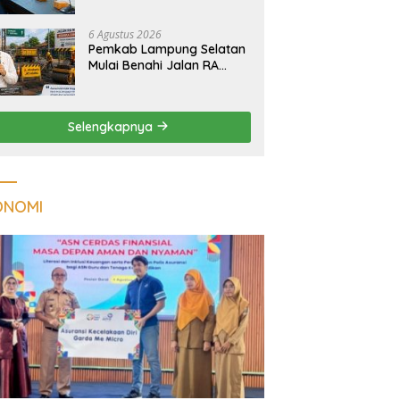
Tuberkulosis di
Tanggamus
6 Agustus 2026
Pemkab Lampung Selatan
Mulai Benahi Jalan RA
Basyid, Ruas Strategis Jati
Agung Segera Dipoles
Demi Keselamatan
Selengkapnya
Pengguna Jalan
ONOMI