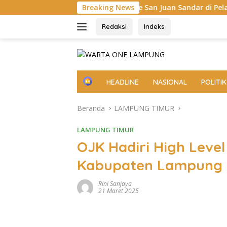
Langsung
MV Cape San Juan Sandar di Pelabuhan Panjang, Pelin
Breaking News
ke
konten
Redaksi
Indeks
H
HEADLINE
NASIONAL
POLITIK
o
m
Beranda
LAMPUNG TIMUR
e
LAMPUNG TIMUR
OJK Hadiri High Leve
Kabupaten Lampung 
Rini Sanjaya
21 Maret 2025