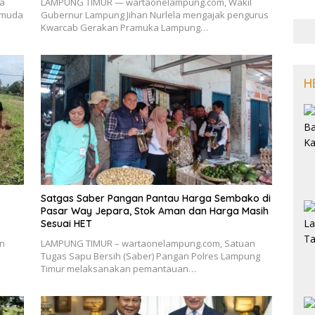
a
LAMPUNG TIMUR — wartaonelampung.com, Wakil
emuda
Gubernur Lampung Jihan Nurlela mengajak pengurus
Kwarcab Gerakan Pramuka Lampung…
H
Satgas Saber Pangan Pantau Harga Sembako di
Pasar Way Jepara, Stok Aman dan Harga Masih
Sesuai HET
an
LAMPUNG TIMUR – wartaonelampung.com, Satuan
Tugas Sapu Bersih (Saber) Pangan Polres Lampung
Timur melaksanakan pemantauan…