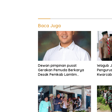
Baca Juga
Dewan pimpinan pusat
Wagub Ji
Gerakan Pemuda Berkarya
Penguru
Desak Pemkab Lamtim
Kwarcab
Tuntaskan Dugaan Korupsi
Timur 2
Dana Daerah
Terwuju
dan Inklu