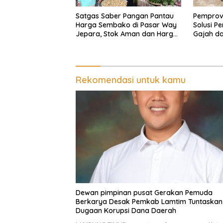
Satgas Saber Pangan Pantau
Pemprov
Harga Sembako di Pasar Way
Solusi P
Jepara, Stok Aman dan Harga
Gajah d
Masih Sesuai HET
Kambas
Rekomendasi untuk kamu
Dewan pimpinan pusat Gerakan Pemuda
Berkarya Desak Pemkab Lamtim Tuntaskan
Dugaan Korupsi Dana Daerah