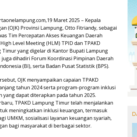
taonelampung.com,19 Maret 2025 – Kepala
an (OJK) Provinsi Lampung, Otto Fitriandy, sebagai
as Tim Percepatan Akses Keuangan Daerah
 High Level Meeting (HLM) TPID dan TPAKD
Timur yang digelar di Kantor Bupati Lampung
i juga dihadiri Forum Koordinasi Pimpinan Daerah
ndonesia (BI), serta Badan Pusat Statistik (BPS).
rsebut, OJK menyampaikan capaian TPAKD
njang tahun 2024 serta program-program inklusi
an yang dapat diterapkan pada tahun 2025.
erbaru, TPAKD Lampung Timur telah menjalankan
untuk meningkatkan inklusi keuangan, termasuk
D
gi UMKM, sosialisasi layanan keuangan syariah,
gan bagi masyarakat di berbagai sektor.