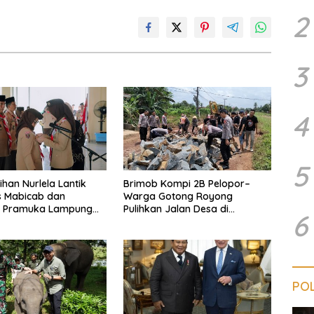
2
3
4
5
han Nurlela Lantik
Brimob Kompi 2B Pelopor–
s Mabicab dan
Warga Gotong Royong
 Pramuka Lampung
Pulihkan Jalan Desa di
6
022–2027, Dorong
Purbolinggo
dnya Kader Unggul
sif
POL