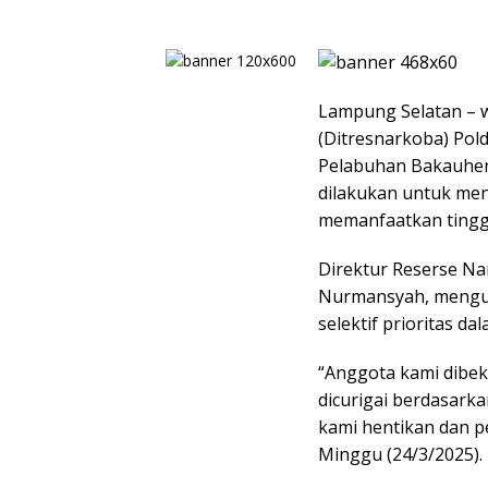
Lampung Selatan – 
(Ditresnarkoba) Po
Pelabuhan Bakauheni
dilakukan untuk men
memanfaatkan tinggi
Direktur Reserse Na
Nurmansyah, mengu
selektif prioritas d
“Anggota kami dibeka
dicurigai berdasarka
kami hentikan dan per
Minggu (24/3/2025).