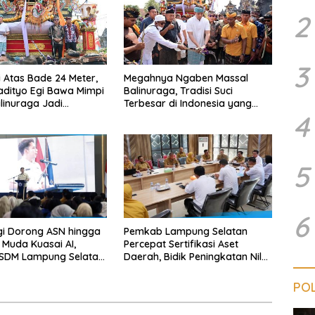
2
3
i Atas Bade 24 Meter,
Megahnya Ngaben Massal
adityo Egi Bawa Mimpi
Balinuraga, Tradisi Suci
linuraga Jadi
Terbesar di Indonesia yang
4
uran’ Kedua pada 2027
Menghidupkan Desa dan
Merekatkan Ikatan Keluarga
5
6
gi Dorong ASN hingga
Pemkab Lampung Selatan
 Muda Kuasai AI,
Percepat Sertifikasi Aset
 SDM Lampung Selatan
Daerah, Bidik Peningkatan Nilai
ra Digital
MCSP KPK
POL