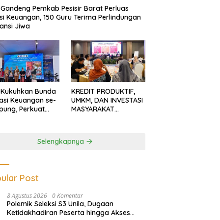
Gandeng Pemkab Pesisir Barat Perluas
usi Keuangan, 150 Guru Terima Perlindungan
ansi Jiwa
 Kukuhkan Bunda
KREDIT PRODUKTIF,
rasi Keuangan se-
UMKM, DAN INVESTASI
ung, Perkuat
MASYARAKAT
asi Masyarakat
LAMPUNG TERUS
n Pinjol dan
MENGUAT
tasi Ilegal
Selengkapnya
ular Post
8 Agustus 2026
0 Komentar
Polemik Seleksi S3 Unila, Dugaan
Ketidakhadiran Peserta hingga Akses