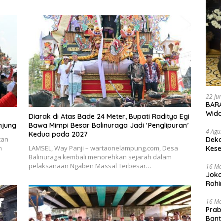
22 Ju
BARA
Wid
Diarak di Atas Bade 24 Meter, Bupati Radityo Egi
njung
Bawa Mimpi Besar Balinuraga Jadi ‘Penglipuran’
4 Agu
Kedua pada 2027
tan
Deka
n
LAMSEL, Way Panji – wartaonelampung.com, Desa
Kese
Balinuraga kembali menorehkan sejarah dalam
pelaksanaan Ngaben Massal Terbesar…
16 M
Joko
Rohi
16 M
Prab
Ban