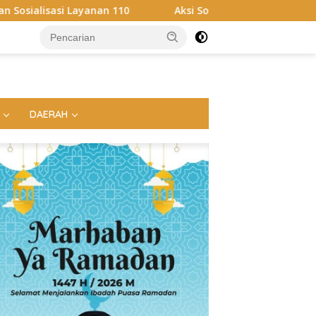
110
Aksi Sosial Sambut HUT RI ke-81, Satlantas Polre
DAERAH