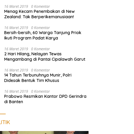
Hasil Seleksi Jadi Sorotan
16 Maret 2019
0 Komentar
Menag Kecam Penembakan di New
Zealand: Tak Berperikemanusiaan!
16 Maret 2019
0 Komentar
Bersih-bersih, 60 Warga Tanjung Priok
Ikuti Program Padat Karya
16 Maret 2019
0 Komentar
2 Hari Hilang, Nelayan Tewas
Mengambang di Pantai Cipalawah Garut
16 Maret 2019
0 Komentar
14 Tahun Terbunuhnya Munir, Polri
Didesak Bentuk Tim Khusus
16 Maret 2019
0 Komentar
Prabowo Resmikan Kantor DPD Gerindra
di Banten
ITIK