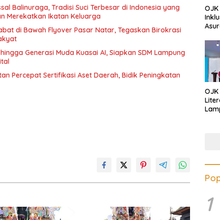
 Balinuraga, Tradisi Suci Terbesar di Indonesia yang
OJK 
n Merekatkan Ikatan Keluarga
Inkl
Asur
ejabat di Bawah Flyover Pasar Natar, Tegaskan Birokrasi
akyat
 hingga Generasi Muda Kuasai AI, Siapkan SDM Lampung
tal
 Percepat Sertifikasi Aset Daerah, Bidik Peningkatan
OJK
Lite
Lamp
Eduk
Lawa
Inves
Pop
1