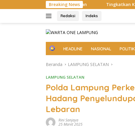
Langsung
leksi Jadi Sorotan
Breaking News
Tingkatkan Keamanan Lingkungan, P
ke
konten
Redaksi
Indeks
H
HEADLINE
NASIONAL
POLITIK
o
m
Beranda
LAMPUNG SELATAN
e
LAMPUNG SELATAN
Polda Lampung Perke
Hadang Penyelundupa
Lebaran
Rini Sanjaya
25 Maret 2025