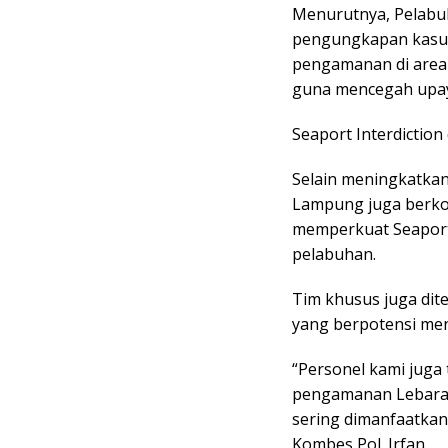
Menurutnya, Pelabuh
pengungkapan kasus 
pengamanan di area
guna mencegah upay
Seaport Interdiction
Selain meningkatkan
Lampung juga berko
memperkuat Seaport 
pelabuhan.
Tim khusus juga dit
yang berpotensi menj
“Personel kami juga
pengamanan Lebaran.
sering dimanfaatkan
Kombes Pol. Irfan.