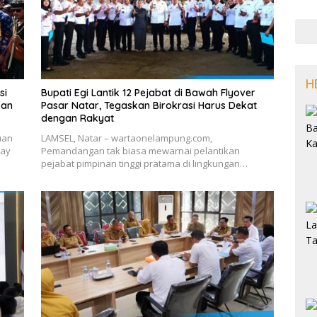
H
si
Bupati Egi Lantik 12 Pejabat di Bawah Flyover
kan
Pasar Natar, Tegaskan Birokrasi Harus Dekat
dengan Rakyat
uan
LAMSEL, Natar – wartaonelampung.com,
Way
Pemandangan tak biasa mewarnai pelantikan
pejabat pimpinan tinggi pratama di lingkungan…