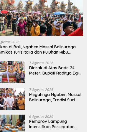
Agustus 2026
kan di Bali, Ngaben Massal Balinuraga
mikat Turis Italia dan Puluhan Ribu
ngunjung
7 Agustus 2026
Diarak di Atas Bade 24
Meter, Bupati Radityo Egi
Bawa Mimpi Besar
Balinuraga Jadi
‘Penglipuran’ Kedua pada
7 Agustus 2026
2027
Megahnya Ngaben Massal
Balinuraga, Tradisi Suci
Terbesar di Indonesia
yang Menghidupkan Desa
dan Merekatkan Ikatan
6 Agustus 2026
Keluarga
Pemprov Lampung
Intensifkan Percepatan
Penanggulangan