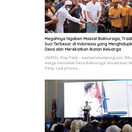
Megahnya Ngaben Massal Balinuraga, Tradi
Suci Terbesar di Indonesia yang Menghidup
Desa dan Merekatkan Ikatan Keluarga
LAMSEL, Way Panji – wartaonelampung.com, Rib
warga memadati Desa Balinuraga, Kecamatan 
Panji, saat prosesi…