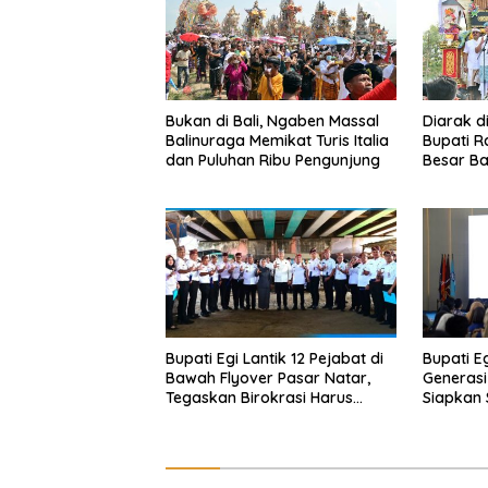
Bukan di Bali, Ngaben Massal
Diarak d
Balinuraga Memikat Turis Italia
Bupati R
dan Puluhan Ribu Pengunjung
Besar Ba
‘Penglip
Bupati Egi Lantik 12 Pejabat di
Bupati E
Bawah Flyover Pasar Natar,
Generasi
Tegaskan Birokrasi Harus
Siapkan
Dekat dengan Rakyat
Hadapi E