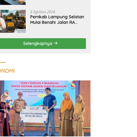
Tuberkulosis di
Tanggamus
6 Agustus 2026
Pemkab Lampung Selatan
Mulai Benahi Jalan RA
Basyid, Ruas Strategis Jati
Agung Segera Dipoles
Demi Keselamatan
Selengkapnya
Pengguna Jalan
ONOMI