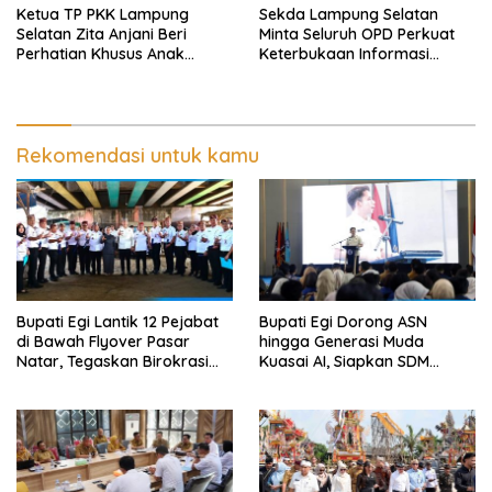
Ketua TP PKK Lampung
Sekda Lampung Selatan
Selatan Zita Anjani Beri
Minta Seluruh OPD Perkuat
Perhatian Khusus Anak
Keterbukaan Informasi
Berisiko Stunting di
Publik, Layanan Halo Lamsel
Sidomulyo
Dioptimalkan
Rekomendasi untuk kamu
Bupati Egi Lantik 12 Pejabat
Bupati Egi Dorong ASN
di Bawah Flyover Pasar
hingga Generasi Muda
Natar, Tegaskan Birokrasi
Kuasai AI, Siapkan SDM
Harus Dekat dengan Rakyat
Lampung Selatan Hadapi Era
Digital