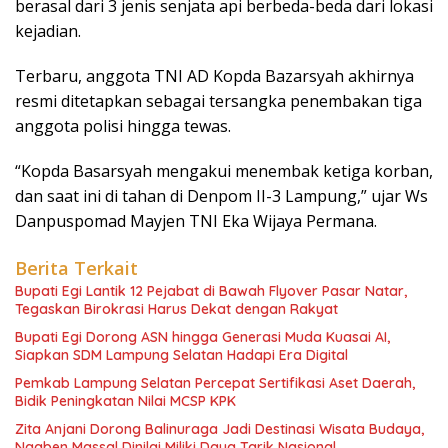
berasal dari 3 jenis senjata api berbeda-beda dari lokasi
kejadian.
Terbaru, anggota TNI AD Kopda Bazarsyah akhirnya
resmi ditetapkan sebagai tersangka penembakan tiga
anggota polisi hingga tewas.
“Kopda Basarsyah mengakui menembak ketiga korban,
dan saat ini di tahan di Denpom II-3 Lampung,” ujar Ws
Danpuspomad Mayjen TNI Eka Wijaya Permana.
Berita Terkait
Bupati Egi Lantik 12 Pejabat di Bawah Flyover Pasar Natar,
Tegaskan Birokrasi Harus Dekat dengan Rakyat
Bupati Egi Dorong ASN hingga Generasi Muda Kuasai AI,
Siapkan SDM Lampung Selatan Hadapi Era Digital
Pemkab Lampung Selatan Percepat Sertifikasi Aset Daerah,
Bidik Peningkatan Nilai MCSP KPK
Zita Anjani Dorong Balinuraga Jadi Destinasi Wisata Budaya,
Ngaben Massal Dinilai Miliki Daya Tarik Nasional