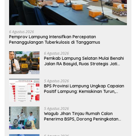
6 Agustus 2026
Pemprov Lampung Intensifkan Percepatan
Penanggulangan Tuberkulosis di Tanggamus
6 Agustus 2026
Pemkab Lampung Selatan Mulai Benahi
Jalan RA Basyid, Ruas Strategis Jati
Agung Segera Dipoles Demi
Keselamatan Pengguna Jalan
5 Agustus 2026
BPS Provinsi Lampung Ungkap Capaian
Positif Lampung: Kemiskinan Turun,
Inflasi Terkendali, Ekonomi Terus
Tumbuh
5 Agustus 2026
Wagub Jihan Tinjau Rumah Calon
Penerima BSPS, Dorong Peningkatan
Kualitas Hunian Warga dan Serap
Aspirasi Masyarakat