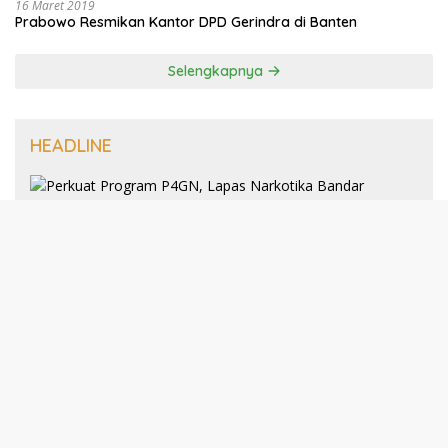
16 Maret 2019
Prabowo Resmikan Kantor DPD Gerindra di Banten
Selengkapnya
HEADLINE
8 Januari 2025
Perkuat Program P4GN, Lapas
Narkotika Bandar Lampung Terima
Audiensi dari BNN Kabupaten Lampung
Selatan
30 Desember 2024
193 Guru PAI Profesional Kota Bandar
Lampung Dikukuhkan Dalam Yudisium
PPG Tahun 2024