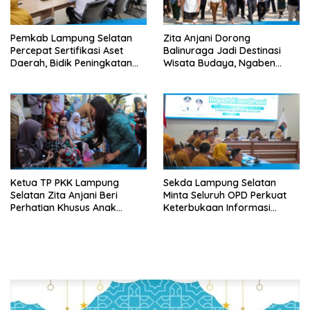
Pemkab Lampung Selatan
Zita Anjani Dorong
Percepat Sertifikasi Aset
Balinuraga Jadi Destinasi
Daerah, Bidik Peningkatan
Wisata Budaya, Ngaben
Nilai MCSP KPK
Massal Dinilai Miliki Daya
Tarik Nasional
Ketua TP PKK Lampung
Sekda Lampung Selatan
Selatan Zita Anjani Beri
Minta Seluruh OPD Perkuat
Perhatian Khusus Anak
Keterbukaan Informasi
Berisiko Stunting di
Publik, Layanan Halo Lamsel
Sidomulyo
Dioptimalkan