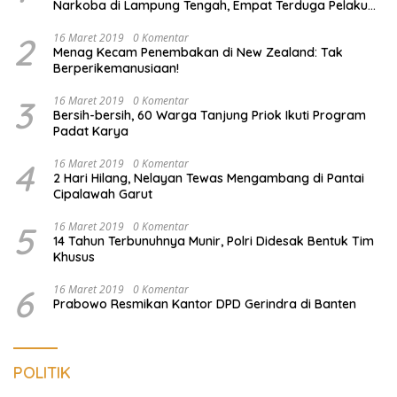
Narkoba di Lampung Tengah, Empat Terduga Pelaku
Diamankan
2
16 Maret 2019
0 Komentar
Menag Kecam Penembakan di New Zealand: Tak
Berperikemanusiaan!
3
16 Maret 2019
0 Komentar
Bersih-bersih, 60 Warga Tanjung Priok Ikuti Program
Padat Karya
4
16 Maret 2019
0 Komentar
2 Hari Hilang, Nelayan Tewas Mengambang di Pantai
Cipalawah Garut
5
16 Maret 2019
0 Komentar
14 Tahun Terbunuhnya Munir, Polri Didesak Bentuk Tim
Khusus
6
16 Maret 2019
0 Komentar
Prabowo Resmikan Kantor DPD Gerindra di Banten
POLITIK