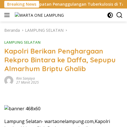
Langsung
epatan Penanggulangan Tuberkulosis di Tanggamus
Breaking News
Ap
ke
konten
Beranda
LAMPUNG SELATAN
LAMPUNG SELATAN
Kapolri Berikan Penghargaan
Rekpro Bintara ke Daffa, Sepupu
Almarhum Briptu Ghalib
Rini Sanjaya
27 Maret 2025
Lampung Selatan- wartaonelampung.com,Kapolri