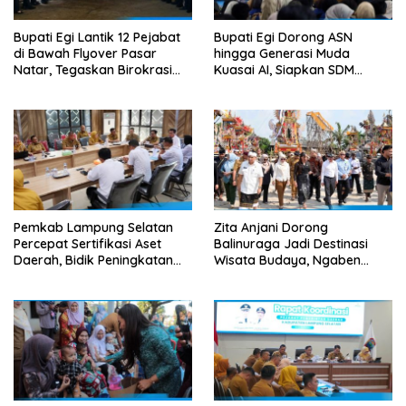
Bupati Egi Lantik 12 Pejabat
Bupati Egi Dorong ASN
di Bawah Flyover Pasar
hingga Generasi Muda
Natar, Tegaskan Birokrasi
Kuasai AI, Siapkan SDM
Harus Dekat dengan Rakyat
Lampung Selatan Hadapi Era
Digital
Pemkab Lampung Selatan
Zita Anjani Dorong
Percepat Sertifikasi Aset
Balinuraga Jadi Destinasi
Daerah, Bidik Peningkatan
Wisata Budaya, Ngaben
Nilai MCSP KPK
Massal Dinilai Miliki Daya
Tarik Nasional