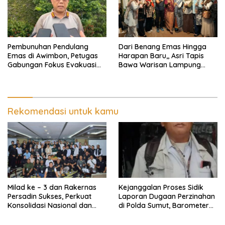
Pembunuhan Pendulang
Dari Benang Emas Hingga
Emas di Awimbon, Petugas
Harapan Baru,, Asri Tapis
Gabungan Fokus Evakuasi
Bawa Warisan Lampung
Korban dan Pengejaran
Bersinar Di Ajang Persit Bisa
Pelaku
Dua
Rekomendasi untuk kamu
Milad ke – 3 dan Rakernas
Kejanggalan Proses Sidik
Persadin Sukses, Perkuat
Laporan Dugaan Perzinahan
Konsolidasi Nasional dan
di Polda Sumut, Barometer
Arah Organisasi
Kinerja Kepolisian