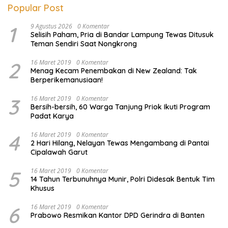
Popular Post
1
9 Agustus 2026
0 Komentar
Selisih Paham, Pria di Bandar Lampung Tewas Ditusuk
Teman Sendiri Saat Nongkrong
2
16 Maret 2019
0 Komentar
Menag Kecam Penembakan di New Zealand: Tak
Berperikemanusiaan!
3
16 Maret 2019
0 Komentar
Bersih-bersih, 60 Warga Tanjung Priok Ikuti Program
Padat Karya
4
16 Maret 2019
0 Komentar
2 Hari Hilang, Nelayan Tewas Mengambang di Pantai
Cipalawah Garut
5
16 Maret 2019
0 Komentar
14 Tahun Terbunuhnya Munir, Polri Didesak Bentuk Tim
Khusus
6
16 Maret 2019
0 Komentar
Prabowo Resmikan Kantor DPD Gerindra di Banten