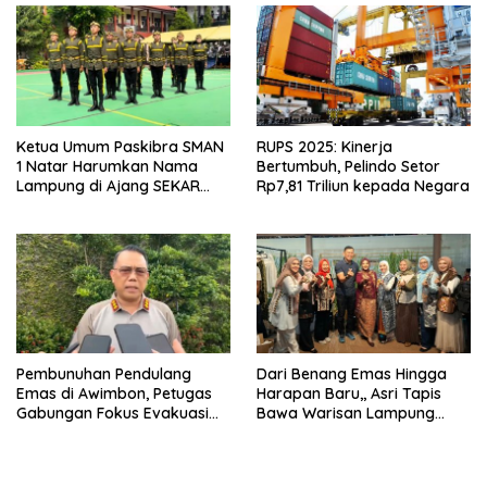
Ketua Umum Paskibra SMAN
RUPS 2025: Kinerja
1 Natar Harumkan Nama
Bertumbuh, Pelindo Setor
Lampung di Ajang SEKAR
Rp7,81 Triliun kepada Negara
2026 Jabar Open
Pembunuhan Pendulang
Dari Benang Emas Hingga
Emas di Awimbon, Petugas
Harapan Baru,, Asri Tapis
Gabungan Fokus Evakuasi
Bawa Warisan Lampung
Korban dan Pengejaran
Bersinar Di Ajang Persit Bisa
Pelaku
Dua