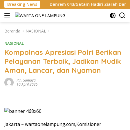
Langsung
Breaking News
Danrem 043/Gatam Hadiri Ziarah Dan Bakti Kesehatan
ke
konten
Beranda
NASIONAL
NASIONAL
Kompolnas Apresiasi Polri Berikan
Pelayanan Terbaik, Jadikan Mudik
Aman, Lancar, dan Nyaman
Rini Sanjaya
10 April 2025
Jakarta – wartaonelampung.com,Komisioner