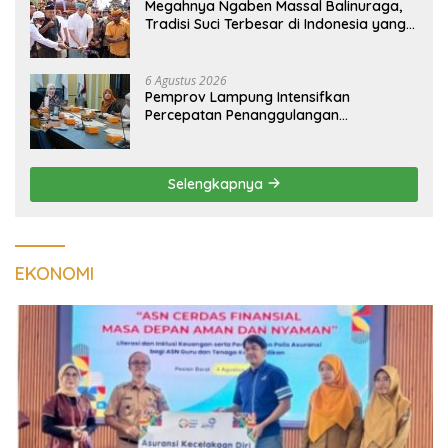
Megahnya Ngaben Massal Balinuraga,
Tradisi Suci Terbesar di Indonesia yang
Menghidupkan Desa dan Merekatkan
Ikatan Keluarga
6 Agustus 2026
Pemprov Lampung Intensifkan
Percepatan Penanggulangan
Tuberkulosis di Tanggamus
Selengkapnya
EKONOMI