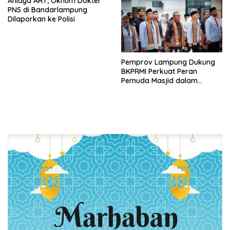
Aniaya ART, Oknum Dokter
Kesehatan
PNS di Bandarlampung
Dilaporkan ke Polisi
Pemprov Lampung Dukung
BKPRMI Perkuat Peran
Pemuda Masjid dalam
Pembangunan Daerah