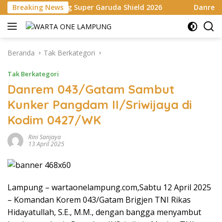
Langsung
ung Super Garuda Shield 2026
Breaking News
Danrem 043/Gatam Hadir
ke
konten
Beranda
Tak Berkategori
Tak Berkategori
Danrem 043/Gatam Sambut
Kunker Pangdam II/Sriwijaya di
Kodim 0427/WK
Rini Sanjaya
13 April 2025
Lampung – wartaonelampung.com,Sabtu 12 April 2025
– Komandan Korem 043/Gatam Brigjen TNI Rikas
Hidayatullah, S.E., M.M., dengan bangga menyambut