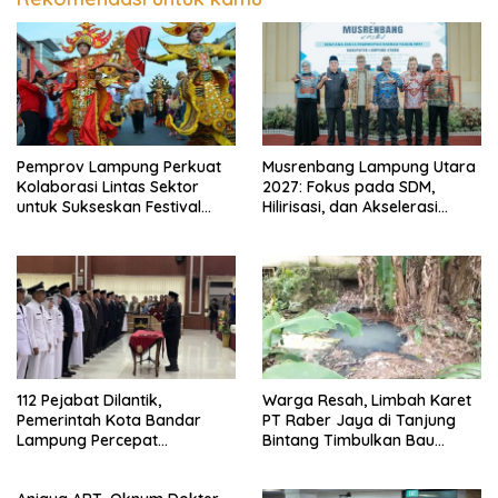
Pemprov Lampung Perkuat
Musrenbang Lampung Utara
Kolaborasi Lintas Sektor
2027: Fokus pada SDM,
untuk Sukseskan Festival
Hilirisasi, dan Akselerasi
Krakatau 2026
Daerah
112 Pejabat Dilantik,
Warga Resah, Limbah Karet
Pemerintah Kota Bandar
PT Raber Jaya di Tanjung
Lampung Percepat
Bintang Timbulkan Bau
Reformasi Birokrasi dan
Menyengat dan Ganggu
Penguatan Layanan
Kenyamanan