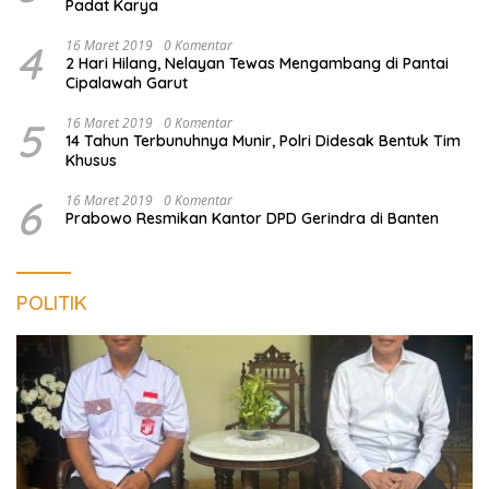
Padat Karya
4
16 Maret 2019
0 Komentar
2 Hari Hilang, Nelayan Tewas Mengambang di Pantai
Cipalawah Garut
5
16 Maret 2019
0 Komentar
14 Tahun Terbunuhnya Munir, Polri Didesak Bentuk Tim
Khusus
6
16 Maret 2019
0 Komentar
Prabowo Resmikan Kantor DPD Gerindra di Banten
POLITIK