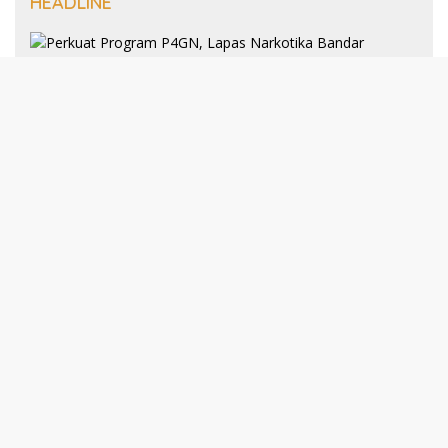
HEADLINE
8 Januari 2025
Perkuat Program P4GN, Lapas
Narkotika Bandar Lampung Terima
Audiensi dari BNN Kabupaten Lampung
Selatan
30 Desember 2024
193 Guru PAI Profesional Kota Bandar
Lampung Dikukuhkan Dalam Yudisium
PPG Tahun 2024
21 Desember 2024
Talkshow Kewirausahaan: JNE dan Para
Praktisi Buka Rahasia Sukses Bisnis di
Darmajaya
Selengkapnya