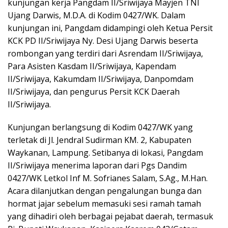
kunjungan kerja Pangdam II/Sriwijaya Mayjen TNI
Ujang Darwis, M.D.A. di Kodim 0427/WK. Dalam
kunjungan ini, Pangdam didampingi oleh Ketua Persit
KCK PD II/Sriwijaya Ny. Desi Ujang Darwis beserta
rombongan yang terdiri dari Asrendam II/Sriwijaya,
Para Asisten Kasdam II/Sriwijaya, Kapendam
II/Sriwijaya, Kakumdam II/Sriwijaya, Danpomdam
II/Sriwijaya, dan pengurus Persit KCK Daerah
II/Sriwijaya.
Kunjungan berlangsung di Kodim 0427/WK yang
terletak di Jl. Jendral Sudirman KM. 2, Kabupaten
Waykanan, Lampung. Setibanya di lokasi, Pangdam
II/Sriwijaya menerima laporan dari Pgs Dandim
0427/WK Letkol Inf M. Sofrianes Salam, S.Ag., M.Han.
Acara dilanjutkan dengan pengalungan bunga dan
hormat jajar sebelum memasuki sesi ramah tamah
yang dihadiri oleh berbagai pejabat daerah, termasuk