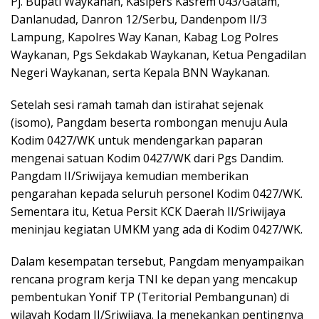
Pj. Bupati Waykanan, Kasipers Kasrem 043/Gatam,
Danlanudad, Danron 12/Serbu, Dandenpom II/3
Lampung, Kapolres Way Kanan, Kabag Log Polres
Waykanan, Pgs Sekdakab Waykanan, Ketua Pengadilan
Negeri Waykanan, serta Kepala BNN Waykanan.
Setelah sesi ramah tamah dan istirahat sejenak
(isomo), Pangdam beserta rombongan menuju Aula
Kodim 0427/WK untuk mendengarkan paparan
mengenai satuan Kodim 0427/WK dari Pgs Dandim.
Pangdam II/Sriwijaya kemudian memberikan
pengarahan kepada seluruh personel Kodim 0427/WK.
Sementara itu, Ketua Persit KCK Daerah II/Sriwijaya
meninjau kegiatan UMKM yang ada di Kodim 0427/WK.
Dalam kesempatan tersebut, Pangdam menyampaikan
rencana program kerja TNI ke depan yang mencakup
pembentukan Yonif TP (Teritorial Pembangunan) di
wilayah Kodam II/Sriwijaya. Ia menekankan pentingnya