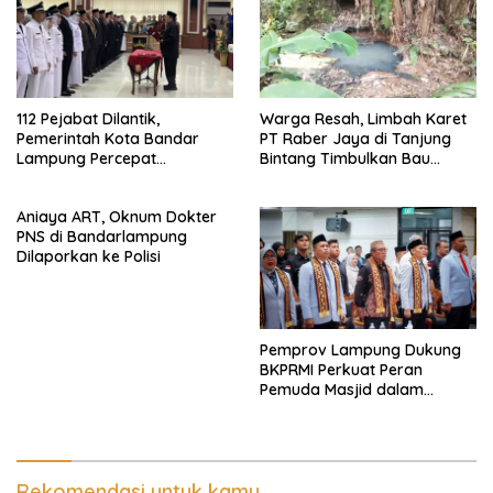
112 Pejabat Dilantik,
Warga Resah, Limbah Karet
Pemerintah Kota Bandar
PT Raber Jaya di Tanjung
Lampung Percepat
Bintang Timbulkan Bau
Reformasi Birokrasi dan
Menyengat dan Ganggu
Penguatan Layanan
Kenyamanan
Aniaya ART, Oknum Dokter
Kesehatan
PNS di Bandarlampung
Dilaporkan ke Polisi
Pemprov Lampung Dukung
BKPRMI Perkuat Peran
Pemuda Masjid dalam
Pembangunan Daerah
Rekomendasi untuk kamu