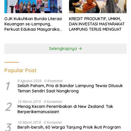
OJK Kukuhkan Bunda Literasi
KREDIT PRODUKTIF, UMKM,
Keuangan se-Lampung,
DAN INVESTASI MASYARAKAT
Perkuat Edukasi Masyarakat
LAMPUNG TERUS MENGUAT
Lawan Pinjol dan Investasi
Ilegal
Selengkapnya
Popular Post
1
9 Agustus 2026
0 Komentar
Selisih Paham, Pria di Bandar Lampung Tewas Ditusuk
Teman Sendiri Saat Nongkrong
2
16 Maret 2019
0 Komentar
Menag Kecam Penembakan di New Zealand: Tak
Berperikemanusiaan!
3
16 Maret 2019
0 Komentar
Bersih-bersih, 60 Warga Tanjung Priok Ikuti Program