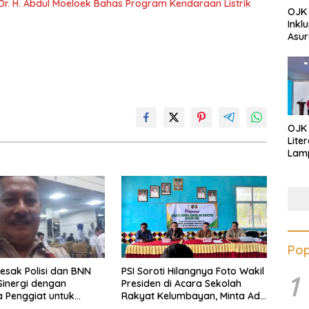
Dr. H. Abdul Moeloek Bahas Program Kendaraan Listrik
OJK 
Inkl
Asur
OJK
Lite
Lamp
Eduk
Lawa
Inves
Pop
esak Polisi dan BNN
PSI Soroti Hilangnya Foto Wakil
1
Sinergi dengan
Presiden di Acara Sekolah
 Penggiat untuk
Rakyat Kelumbayan, Minta Ada
s Peredaran Narkoba
Penjelasan Resmi