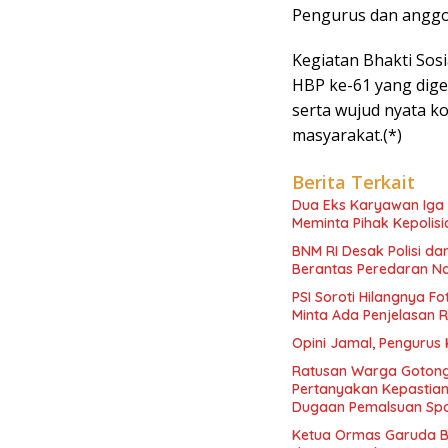
Pengurus dan anggo
Kegiatan Bhakti Sos
HBP ke-61 yang dige
serta wujud nyata k
masyarakat.(*)
Berita Terkait
Dua Eks Karyawan Iga K
Meminta Pihak Kepolisi
BNM RI Desak Polisi d
Berantas Peredaran N
PSI Soroti Hilangnya F
Minta Ada Penjelasan 
Opini Jamal, Pengurus
Ratusan Warga Gotong
Pertanyakan Kepasti
Dugaan Pemalsuan Spo
Ketua Ormas Garuda B