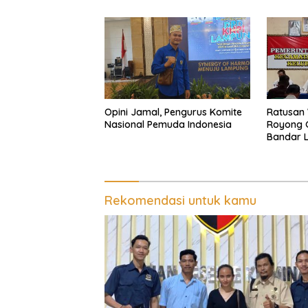
di Lamp
Opini Jamal, Pengurus Komite
Ratusan
Nasional Pemuda Indonesia
Royong G
Bandar 
Kepasti
Pengeru
Penganc
Pemalsu
Rekomendasi untuk kamu