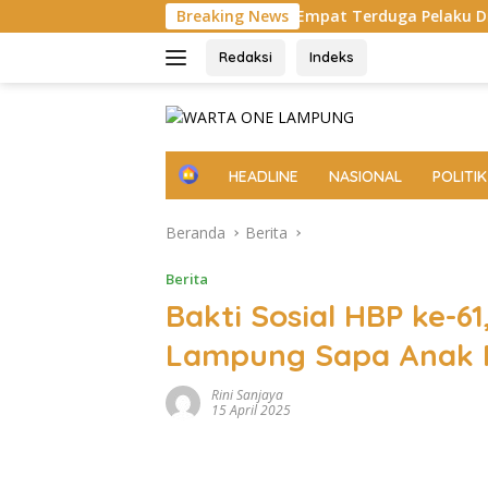
Langsung
pung Tengah, Empat Terduga Pelaku Diamankan
Breaking News
Pempr
ke
konten
Redaksi
Indeks
H
HEADLINE
NASIONAL
POLITIK
o
m
Beranda
Berita
e
Berita
Bakti Sosial HBP ke-6
Lampung Sapa Anak P
Rini Sanjaya
15 April 2025