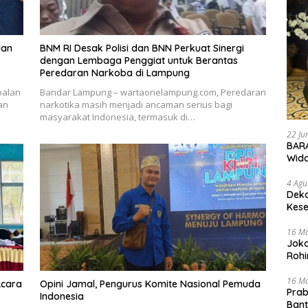
lan
BNM RI Desak Polisi dan BNN Perkuat Sinergi
k
dengan Lembaga Penggiat untuk Berantas
Peredaran Narkoba di Lampung
oalan
Bandar Lampung – wartaonelampung.com, Peredaran
an
narkotika masih menjadi ancaman serius bagi
masyarakat Indonesia, termasuk di…
22 Ju
BARA
Wid
4 Agu
Deka
Kese
16 M
Joko
Rohi
16 M
Acara
Opini Jamal, Pengurus Komite Nasional Pemuda
Prab
Indonesia
Ban