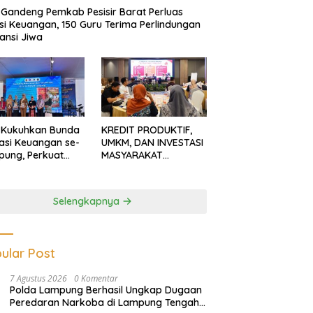
Gandeng Pemkab Pesisir Barat Perluas
usi Keuangan, 150 Guru Terima Perlindungan
ansi Jiwa
 Kukuhkan Bunda
KREDIT PRODUKTIF,
rasi Keuangan se-
UMKM, DAN INVESTASI
ung, Perkuat
MASYARAKAT
asi Masyarakat
LAMPUNG TERUS
n Pinjol dan
MENGUAT
tasi Ilegal
Selengkapnya
ular Post
7 Agustus 2026
0 Komentar
Polda Lampung Berhasil Ungkap Dugaan
Peredaran Narkoba di Lampung Tengah,