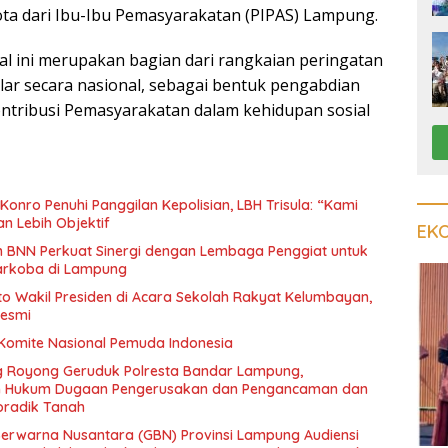
ta dari Ibu-Ibu Pemasyarakatan (PIPAS) Lampung.
ial ini merupakan bagian dari rangkaian peringatan
lar secara nasional, sebagai bentuk pengabdian
ontribusi Pemasyarakatan dalam kehidupan sosial
onro Penuhi Panggilan Kepolisian, LBH Trisula: “Kami
an Lebih Objektif
EK
an BNN Perkuat Sinergi dengan Lembaga Penggiat untuk
arkoba di Lampung
oto Wakil Presiden di Acara Sekolah Rakyat Kelumbayan,
Resmi
 Komite Nasional Pemuda Indonesia
 Royong Geruduk Polresta Bandar Lampung,
an Hukum Dugaan Pengerusakan dan Pengancaman dan
radik Tanah
erwarna Nusantara (GBN) Provinsi Lampung Audiensi