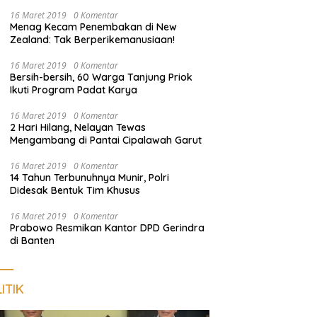
Empat Terduga Pelaku Diamankan
16 Maret 2019
0 Komentar
Menag Kecam Penembakan di New
Zealand: Tak Berperikemanusiaan!
16 Maret 2019
0 Komentar
Bersih-bersih, 60 Warga Tanjung Priok
Ikuti Program Padat Karya
16 Maret 2019
0 Komentar
2 Hari Hilang, Nelayan Tewas
Mengambang di Pantai Cipalawah Garut
16 Maret 2019
0 Komentar
14 Tahun Terbunuhnya Munir, Polri
Didesak Bentuk Tim Khusus
16 Maret 2019
0 Komentar
Prabowo Resmikan Kantor DPD Gerindra
di Banten
ITIK