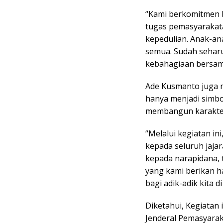
“Kami berkomitmen 
tugas pemasyarakata
kepedulian. Anak-ana
semua. Sudah seharu
kebahagiaan bersama
Ade Kusmanto juga m
hanya menjadi simbo
membangun karakter 
“Melalui kegiatan in
kepada seluruh jaja
kepada narapidana, 
yang kami berikan h
bagi adik-adik kita 
Diketahui, Kegiatan 
Jenderal Pemasyarak