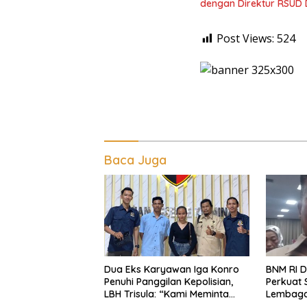
dengan Direktur RSUD 
Post Views:
524
Baca Juga
Dua Eks Karyawan Iga Konro
BNM RI D
Penuhi Panggilan Kepolisian,
Perkuat 
LBH Trisula: “Kami Meminta
Lembaga
Pihak Kepolisian Lebih Objektif
Beranta