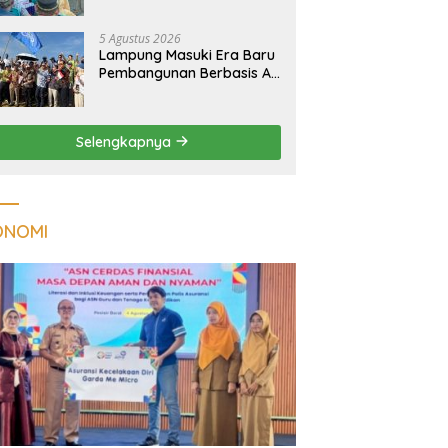
Kualitas Hunian Warga
dan Serap Aspirasi
5 Agustus 2026
Masyarakat
Lampung Masuki Era Baru
Pembangunan Berbasis AI,
Satelit Hiperspektral
Lampung-1 Resmi
Mengorbit
Selengkapnya
ONOMI