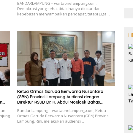
BANDARLAMPUNG – wartaonelampung.com,
Demokrasi yang sehat tidak hanya diukur dari
kebebasan menyampaikan pendapat, tetapi juga…
H
Ketua Ormas Garuda Berwarna Nusantara
(GBN) Provinsi Lampung Audiensi dengan
an
Direktur RSUD Dr. H. Abdul Moeloek Bahas
adik
Program Kendaraan Listrik
san
Bandar Lampung – wartaonelampung.com, Ketua
njung
Ormas Garuda Berwarna Nusantara (GBN) Provinsi
Lampung, Rini, melakukan audiensi…