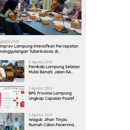
Agustus 2026
mprov Lampung Intensifkan Percepatan
nanggulangan Tuberkulosis di
anggamus
6 Agustus 2026
Pemkab Lampung Selatan
Mulai Benahi Jalan RA
Basyid, Ruas Strategis Jati
Agung Segera Dipoles
Demi Keselamatan
5 Agustus 2026
Pengguna Jalan
BPS Provinsi Lampung
Ungkap Capaian Positif
Lampung: Kemiskinan
Turun, Inflasi Terkendali,
Ekonomi Terus Tumbuh
5 Agustus 2026
Wagub Jihan Tinjau
Rumah Calon Penerima
BSPS, Dorong Peningkatan