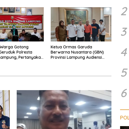
ung
2
3
 Warga Gotong
Ketua Ormas Garuda
4
eruduk Polresta
Berwarna Nusantara (GBN)
Lampung, Pertanyakan
Provinsi Lampung Audiensi
an Hukum Dugaan
dengan Direktur RSUD Dr. H.
5
sakan dan
Abdul Moeloek Bahas Program
aman dan Dugaan
Kendaraan Listrik
an Sporadik Tanah
6
POL