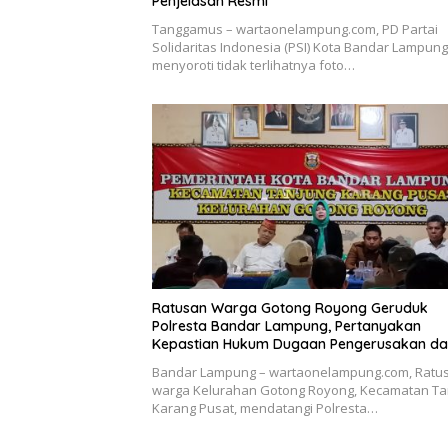
Penjelasan Resmi
Tanggamus – wartaonelampung.com, PD Partai
Solidaritas Indonesia (PSI) Kota Bandar Lampung
menyoroti tidak terlihatnya foto…
Ratusan Warga Gotong Royong Geruduk
Polresta Bandar Lampung, Pertanyakan
Kepastian Hukum Dugaan Pengerusakan d
Pengancaman dan Dugaan Pemalsuan Spor
Bandar Lampung – wartaonelampung.com, Ratu
Tanah
warga Kelurahan Gotong Royong, Kecamatan Ta
Karang Pusat, mendatangi Polresta…