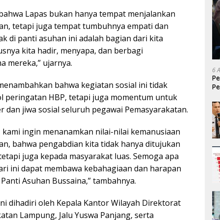
bahwa Lapas bukan hanya tempat menjalankan
n, tetapi juga tempat tumbuhnya empati dan
k di panti asuhan ini adalah bagian dari kita
snya kita hadir, menyapa, dan berbagi
 mereka,” ujarnya.
6 
Pe
enambahkan bahwa kegiatan sosial ini tidak
Pe
T
l peringatan HBP, tetapi juga momentum untuk
dan jiwa sosial seluruh pegawai Pemasyarakatan.
i, kami ingin menanamkan nilai-nilai kemanusiaan
ran, bahwa pengabdian kita tidak hanya ditujukan
tetapi juga kepada masyarakat luas. Semoga apa
ari ini dapat membawa kebahagiaan dan harapan
di Panti Asuhan Bussaina,” tambahnya.
ini dihadiri oleh Kepala Kantor Wilayah Direktorat
atan Lampung, Jalu Yuswa Panjang, serta