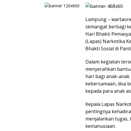
Lampung – wartaone
semangat berbagi k
Hari Bhakti Pemasy
(Lapas) Narkotika K
Bhakti Sosial di Pan
Dalam kegiatan ter
menyerahkan bantua
hari bagi anak-anak
kebersamaan, doa b
kepada para anak as
Kepala Lapas Narko
pentingnya kehadira
menjalankan tugas, t
kemanusiaan.