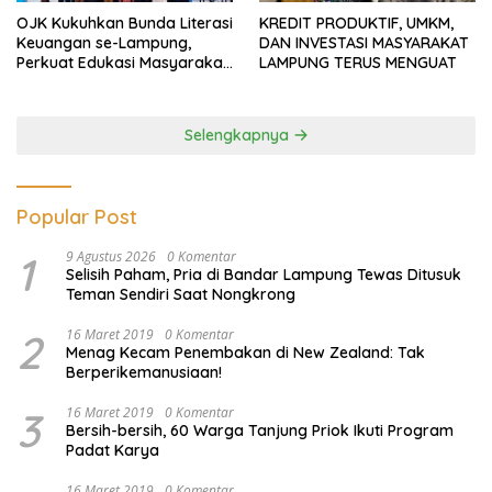
OJK Kukuhkan Bunda Literasi
KREDIT PRODUKTIF, UMKM,
Keuangan se-Lampung,
DAN INVESTASI MASYARAKAT
Perkuat Edukasi Masyarakat
LAMPUNG TERUS MENGUAT
Lawan Pinjol dan Investasi
Ilegal
Selengkapnya
Popular Post
1
9 Agustus 2026
0 Komentar
Selisih Paham, Pria di Bandar Lampung Tewas Ditusuk
Teman Sendiri Saat Nongkrong
2
16 Maret 2019
0 Komentar
Menag Kecam Penembakan di New Zealand: Tak
Berperikemanusiaan!
3
16 Maret 2019
0 Komentar
Bersih-bersih, 60 Warga Tanjung Priok Ikuti Program
Padat Karya
16 Maret 2019
0 Komentar