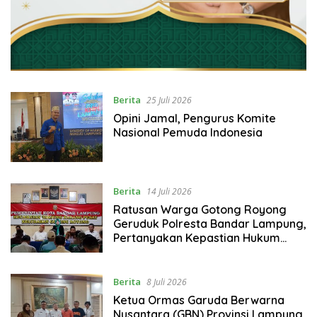
Berita
25 Juli 2026
Opini Jamal, Pengurus Komite
Nasional Pemuda Indonesia
Berita
14 Juli 2026
Ratusan Warga Gotong Royong
Geruduk Polresta Bandar Lampung,
Pertanyakan Kepastian Hukum
Dugaan Pengerusakan dan
Pengancaman dan Dugaan
Pemalsuan Sporadik Tanah
Berita
8 Juli 2026
Ketua Ormas Garuda Berwarna
Nusantara (GBN) Provinsi Lampung