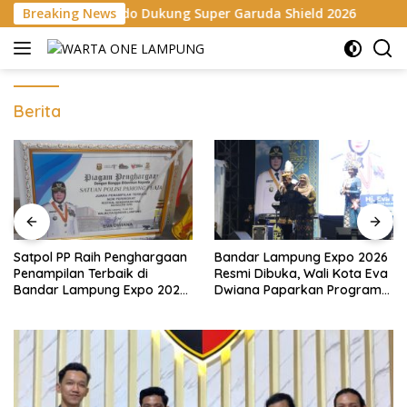
Langsung
indo Dukung Super Garuda Shield 2026
Breaking News
Danrem 043/Gata
ke
konten
Berita
Satpol PP Raih Penghargaan
Bandar Lampung Expo 2026
Penampilan Terbaik di
Resmi Dibuka, Wali Kota Eva
Bandar Lampung Expo 2026,
Dwiana Paparkan Program
Wali Kota Eva Dwiana Ajak
Gratis dan Target Jadikan
Tingkatkan Pelayanan untuk
Kota Gerbang Investasi
Masyarakat
Lampung