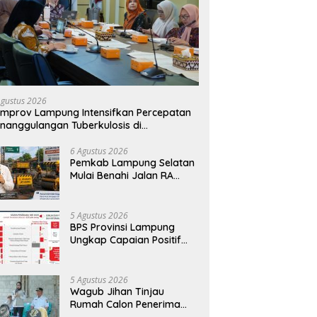
Agustus 2026
mprov Lampung Intensifkan Percepatan
nanggulangan Tuberkulosis di
anggamus
6 Agustus 2026
Pemkab Lampung Selatan
Mulai Benahi Jalan RA
Basyid, Ruas Strategis Jati
Agung Segera Dipoles
Demi Keselamatan
5 Agustus 2026
Pengguna Jalan
BPS Provinsi Lampung
Ungkap Capaian Positif
Lampung: Kemiskinan
Turun, Inflasi Terkendali,
Ekonomi Terus Tumbuh
5 Agustus 2026
Wagub Jihan Tinjau
Rumah Calon Penerima
BSPS, Dorong Peningkatan