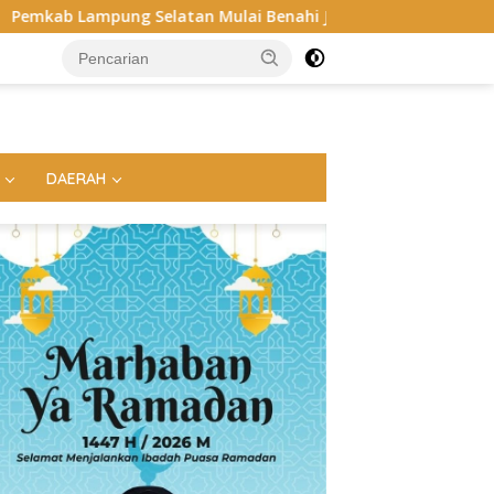
 Mulai Benahi Jalan RA Basyid, Ruas Strategis Jati Agung Seg
DAERAH