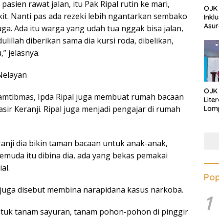
asien rawat jalan, itu Pak Ripal rutin ke mari,
OJK 
kit. Nanti pas ada rezeki lebih ngantarkan sembako
Inkl
Asur
uga. Ada itu warga yang udah tua nggak bisa jalan,
ulillah diberikan sama dia kursi roda, dibelikan,
,” jelasnya.
Nelayan
OJK
amtibmas, Ipda Ripal juga membuat rumah bacaan
Lite
sir Keranji. Ripal juga menjadi pengajar di rumah
Lamp
Eduk
Lawa
Inves
eranji dia bikin taman bacaan untuk anak-anak,
muda itu dibina dia, ada yang bekas pemakai
al.
Pop
al juga disebut membina narapidana kasus narkoba.
1
ntuk tanam sayuran, tanam pohon-pohon di pinggir