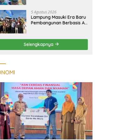
Kualitas Hunian Warga
dan Serap Aspirasi
5 Agustus 2026
Masyarakat
Lampung Masuki Era Baru
Pembangunan Berbasis AI,
Satelit Hiperspektral
Lampung-1 Resmi
Mengorbit
Selengkapnya
ONOMI