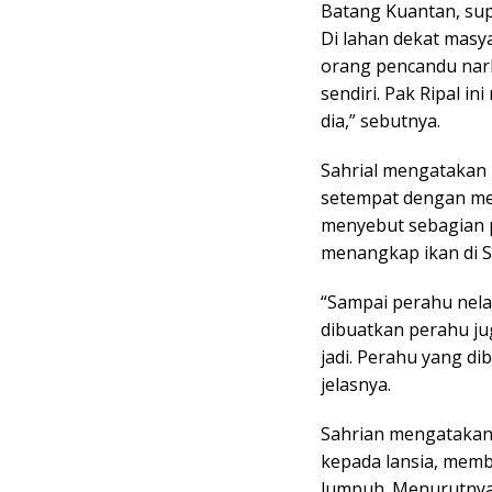
Batang Kuantan, supa
Di lahan dekat masya
orang pencandu narko
sendiri. Pak Ripal i
dia,” sebutnya.
Sahrial mengatakan 
setempat dengan mem
menyebut sebagian 
menangkap ikan di Su
“Sampai perahu nela
dibuatkan perahu ju
jadi. Perahu yang di
jelasnya.
Sahrian mengatakan 
kepada lansia, memb
lumpuh. Menurutnya, 