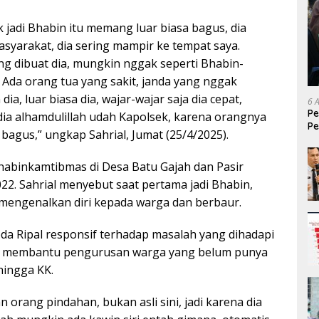
k jadi Bhabin itu memang luar biasa bagus, dia
asyarakat, dia sering mampir ke tempat saya.
g dibuat dia, mungkin nggak seperti Bhabin-
 Ada orang tua yang sakit, janda yang nggak
a, luar biasa dia, wajar-wajar saja dia cepat,
6 
Pe
dia alhamdulillah udah Kapolsek, karena orangnya
Pe
bagus,” ungkap Sahrial, Jumat (25/4/2025).
T
Bhabinkamtibmas di Desa Batu Gajah dan Pasir
22. Sahrial menyebut saat pertama jadi Bhabin,
 mengenalkan diri kepada warga dan berbaur.
da Ripal responsif terhadap masalah yang dihadapi
al membantu pengurusan warga yang belum punya
hingga KK.
n orang pindahan, bukan asli sini, jadi karena dia