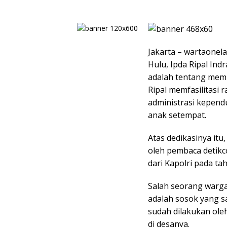
Jakarta – wartaonel
Hulu, Ipda Ripal Ind
adalah tentang memb
Ripal memfasilitasi
administrasi kepen
anak setempat.
Atas dedikasinya itu
oleh pembaca detikc
dari Kapolri pada tah
Salah seorang warga 
adalah sosok yang sa
sudah dilakukan ole
di desanya.