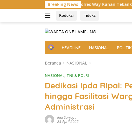
Langsung
 Perdana: Kapolres Way Kanan Tekankan Soliditas, Disiplin, hin
Breaking News
ke
konten
Redaksi
Indeks
H
HEADLINE
NASIONAL
POLITIK
o
m
Beranda
NASIONAL
e
NASIONAL
,
TNI & POLRI
Dedikasi Ipda Ripal: 
hingga Fasilitasi Wa
Administrasi
Rini Sanjaya
25 April 2025