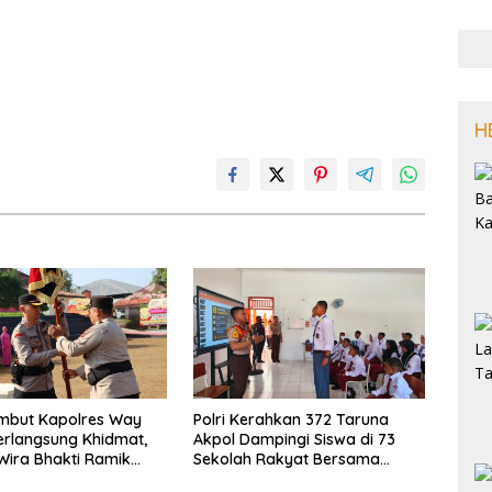
H
ambut Kapolres Way
Polri Kerahkan 372 Taruna
rlangsung Khidmat,
Akpol Dampingi Siswa di 73
Wira Bhakti Ramik
Sekolah Rakyat Bersama
smi Beralih
Taruna Akademi TNI