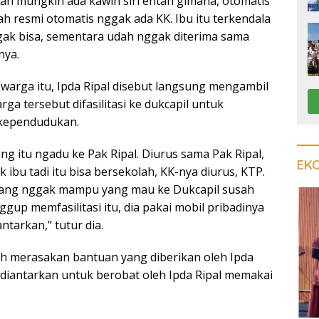
h mungkin ada kawin siri entah gimana, otomatis
h resmi otomatis nggak ada KK. Ibu itu terkendala
ak bisa, sementara udah nggak diterima sama
nya.
arga itu, Ipda Ripal disebut langsung mengambil
ga tersebut difasilitasi ke dukcapil untuk
kependudukan.
ang itu ngadu ke Pak Ripal. Diurus sama Pak Ripal,
EK
k ibu tadi itu bisa bersekolah, KK-nya diurus, KTP.
yang nggak mampu yang mau ke Dukcapil susah
ggup memfasilitasi itu, dia pakai mobil pribadinya
antarkan,” tutur dia.
nah merasakan bantuan yang diberikan oleh Ipda
n diantarkan untuk berobat oleh Ipda Ripal memakai