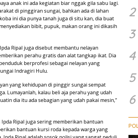
ya anak ini ada kegiatan biar nggak gila sabu lagi.
2
rakat di pinggiran sungai, bahkan ada di lahan
ba ini dia punya tanah juga di situ kan, dia buat
ni menyediakan bibit, pupuk, makan orang ini dikasih
3
Ipda Ripal juga disebut membantu nelayan
4
berikan perahu gratis dan alat tangkap ikat. Dia
penduduk berprofesi sebagai nelayan yang
ngai Indragiri Hulu.
5
yan yang kehidupan di pinggir sungai sempat
ga. Lumayanlah, kalau beli aja perahu yang udah
6
buatin dia itu ada sebagian yang udah pakai mesin,”
Ipda Ripal juga sering memberikan bantuan
POL
erikan bantuan kursi roda kepada warga yang
Ipda Ripal adalah sosok polisi yang sangat peduli