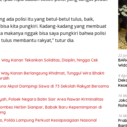
 ada polisi itu yang betul-betul tulus, baik,
bisa kita pungkiri. Kadang-kadang yang membuat
ya makanya nggak bisa saya pungkiri bahwa polisi
 tulus membantu rakyat,” tutur dia.
22 Ju
 Way Kanan Tekankan Soliditas, Disiplin, hingga Cek
BARA
Wid
 Way Kanan Berlangsung Khidmat, Tunggul Wira Bhakti
4 Agu
ralih
Deka
Kese
runa Akpol Dampingi Siswa di 73 Sekolah Rakyat Bersama
16 M
yah, Polsek Negara Batin Sisir Area Rawan Kriminalitas
Joko
Rohi
ombes Herbin Sianipar, Babak Baru Kepemimpinan di
ung
16 M
o, Polda Lampung Perkuat Kesiapsiagaan Nasional
Prab
Ban