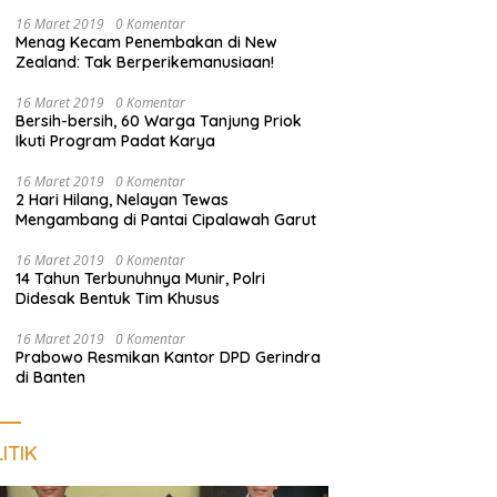
di Tanggamus
16 Maret 2019
0 Komentar
Menag Kecam Penembakan di New
Zealand: Tak Berperikemanusiaan!
16 Maret 2019
0 Komentar
Bersih-bersih, 60 Warga Tanjung Priok
Ikuti Program Padat Karya
16 Maret 2019
0 Komentar
2 Hari Hilang, Nelayan Tewas
Mengambang di Pantai Cipalawah Garut
16 Maret 2019
0 Komentar
14 Tahun Terbunuhnya Munir, Polri
Didesak Bentuk Tim Khusus
16 Maret 2019
0 Komentar
Prabowo Resmikan Kantor DPD Gerindra
di Banten
ITIK