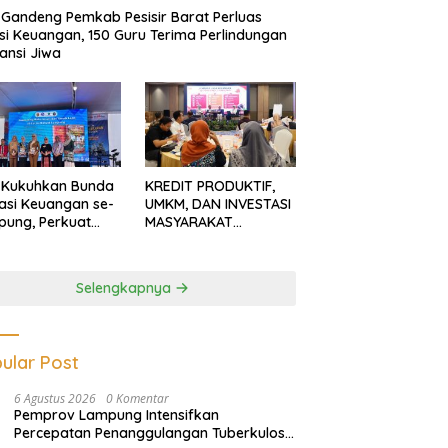
Gandeng Pemkab Pesisir Barat Perluas
usi Keuangan, 150 Guru Terima Perlindungan
ansi Jiwa
 Kukuhkan Bunda
KREDIT PRODUKTIF,
rasi Keuangan se-
UMKM, DAN INVESTASI
ung, Perkuat
MASYARAKAT
asi Masyarakat
LAMPUNG TERUS
n Pinjol dan
MENGUAT
tasi Ilegal
Selengkapnya
ular Post
6 Agustus 2026
0 Komentar
Pemprov Lampung Intensifkan
Percepatan Penanggulangan Tuberkulosis