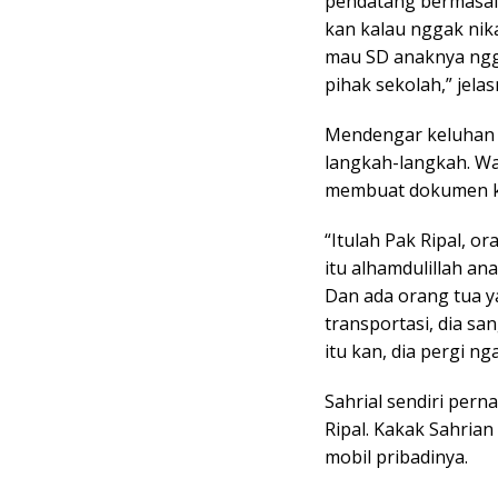
pendatang bermasala
kan kalau nggak nika
mau SD anaknya ngg
pihak sekolah,” jelas
Mendengar keluhan w
langkah-langkah. War
membuat dokumen 
“Itulah Pak Ripal, or
itu alhamdulillah ana
Dan ada orang tua 
transportasi, dia san
itu kan, dia pergi ng
Sahrial sendiri per
Ripal. Kakak Sahria
mobil pribadinya.