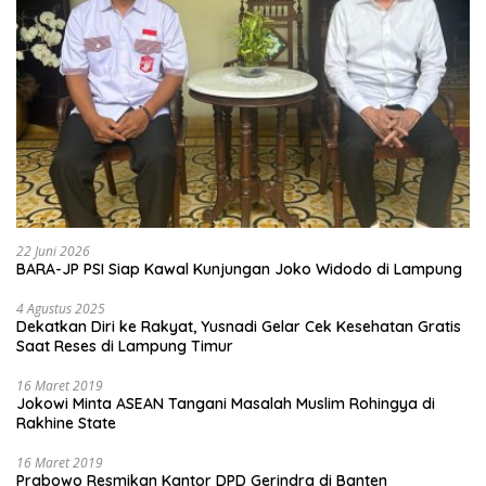
22 Juni 2026
BARA-JP PSI Siap Kawal Kunjungan Joko Widodo di Lampung
4 Agustus 2025
Dekatkan Diri ke Rakyat, Yusnadi Gelar Cek Kesehatan Gratis
Saat Reses di Lampung Timur
16 Maret 2019
Jokowi Minta ASEAN Tangani Masalah Muslim Rohingya di
Rakhine State
16 Maret 2019
Prabowo Resmikan Kantor DPD Gerindra di Banten