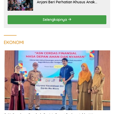
Anjani Beri Perhatian Khusus Anak
Berisiko Stunting di Sidomulyo
Selengkapnya
EKONOMI