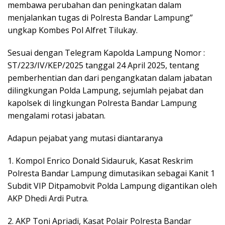
membawa perubahan dan peningkatan dalam
menjalankan tugas di Polresta Bandar Lampung”
ungkap Kombes Pol Alfret Tilukay.
Sesuai dengan Telegram Kapolda Lampung Nomor :
ST/223/IV/KEP/2025 tanggal 24 April 2025, tentang
pemberhentian dan dari pengangkatan dalam jabatan
dilingkungan Polda Lampung, sejumlah pejabat dan
kapolsek di lingkungan Polresta Bandar Lampung
mengalami rotasi jabatan.
Adapun pejabat yang mutasi diantaranya
1. Kompol Enrico Donald Sidauruk, Kasat Reskrim
Polresta Bandar Lampung dimutasikan sebagai Kanit 1
Subdit VIP Ditpamobvit Polda Lampung digantikan oleh
AKP Dhedi Ardi Putra.
2. AKP Toni Apriadi, Kasat Polair Polresta Bandar