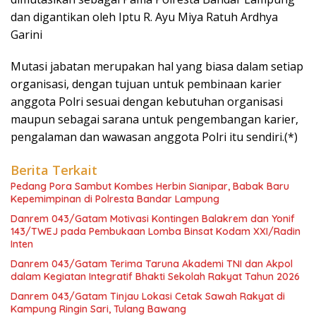
dan digantikan oleh Iptu R. Ayu Miya Ratuh Ardhya
Garini
Mutasi jabatan merupakan hal yang biasa dalam setiap
organisasi, dengan tujuan untuk pembinaan karier
anggota Polri sesuai dengan kebutuhan organisasi
maupun sebagai sarana untuk pengembangan karier,
pengalaman dan wawasan anggota Polri itu sendiri.(*)
Berita Terkait
Pedang Pora Sambut Kombes Herbin Sianipar, Babak Baru
Kepemimpinan di Polresta Bandar Lampung
Danrem 043/Gatam Motivasi Kontingen Balakrem dan Yonif
143/TWEJ pada Pembukaan Lomba Binsat Kodam XXI/Radin
Inten
Danrem 043/Gatam Terima Taruna Akademi TNI dan Akpol
dalam Kegiatan Integratif Bhakti Sekolah Rakyat Tahun 2026
Danrem 043/Gatam Tinjau Lokasi Cetak Sawah Rakyat di
Kampung Ringin Sari, Tulang Bawang