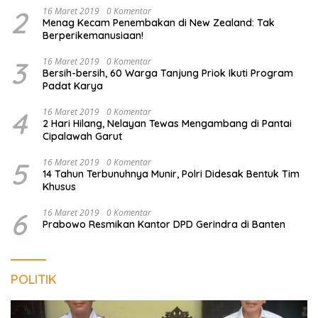
2
16 Maret 2019
0 Komentar
Menag Kecam Penembakan di New Zealand: Tak
Berperikemanusiaan!
3
16 Maret 2019
0 Komentar
Bersih-bersih, 60 Warga Tanjung Priok Ikuti Program
Padat Karya
4
16 Maret 2019
0 Komentar
2 Hari Hilang, Nelayan Tewas Mengambang di Pantai
Cipalawah Garut
5
16 Maret 2019
0 Komentar
14 Tahun Terbunuhnya Munir, Polri Didesak Bentuk Tim
Khusus
6
16 Maret 2019
0 Komentar
Prabowo Resmikan Kantor DPD Gerindra di Banten
POLITIK