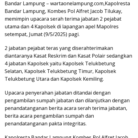
Bandar Lampung – wartaonelampung.com,Kapolresta
Bandar Lampung, Kombes Pol Alfret Jacob Tilukay,
memimpin upacara serah terima jabatan 2 pejabat
utama dan 4 Kapolsek di lapangan apel Mapolres
setempat, Jumat (9/5/2025) pagi.
2 jabatan pejabat teras yang diserahterimakan
diantaranya Kasat Reskrim dan Kasat Polair sedangkan
4 jabatan Kapolsek yaitu Kapolsek Telukbetung
Selatan, Kapolsek Telukbetung Timur, Kapolsek
Telukbetung Utara dan Kapolsek Kemiling.
Upacara penyerahan jabatan ditandai dengan
pengambilan sumpah jabatan dan dilanjutkan dengan
penandatanganan berita acara serah terima jabatan,
berita acara pengambilan sumpah dan
penandatanganan pakta integritas.
Kapolresta Bandar Lampung Kombes Pol Alfret Jacob