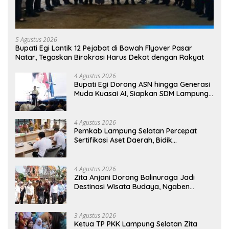
5 Agustus 2026
Bupati Egi Lantik 12 Pejabat di Bawah Flyover Pasar
Natar, Tegaskan Birokrasi Harus Dekat dengan Rakyat
4 Agustus 2026
Bupati Egi Dorong ASN hingga Generasi
Muda Kuasai AI, Siapkan SDM Lampung
Selatan Hadapi Era Digital
4 Agustus 2026
Pemkab Lampung Selatan Percepat
Sertifikasi Aset Daerah, Bidik
Peningkatan Nilai MCSP KPK
4 Agustus 2026
Zita Anjani Dorong Balinuraga Jadi
Destinasi Wisata Budaya, Ngaben
Massal Dinilai Miliki Daya Tarik Nasional
3 Agustus 2026
Ketua TP PKK Lampung Selatan Zita